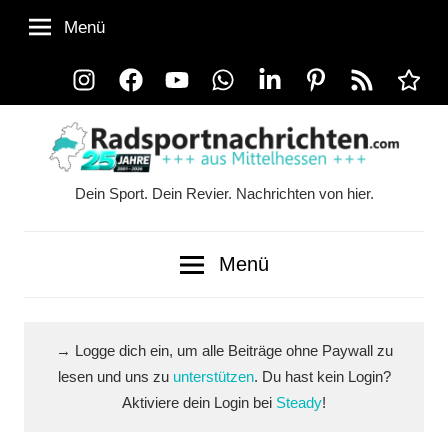
Zum
Menü
Inhalt
springen
Instagram
Facebook
YouTube
WhatsApp
LinkedIn
Pinterest
RSS-
Alle
Feed
Ausspi
Dein Sport. Dein Revier. Nachrichten von hier.
Radsportnachrichten.co
aus
Menü
Mittelhessen
→ Logge dich ein, um alle Beiträge ohne Paywall zu
lesen und uns zu
unterstützen
. Du hast kein Login?
Aktiviere dein Login bei
Steady
!