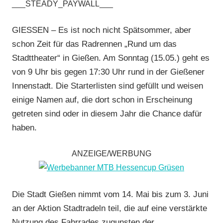
___STEADY_PAYWALL___
RSC
Grünberg
,
GIESSEN – Es ist noch nicht Spätsommer, aber
RSG
schon Zeit für das Radrennen „Rund um das
Buchenau
,
Stadttheater“ in Gießen. Am Sonntag (15.05.) geht es
RSG
von 9 Uhr bis gegen 17:30 Uhr rund in der Gießener
Gießen
Innenstadt. Die Starterlisten sind gefüllt und weisen
und
Wieseck
,
einige Namen auf, die dort schon in Erscheinung
RSV
getreten sind oder in diesem Jahr die Chance dafür
Limburg
,
haben.
RSV
Marburg
,
ANZEIGE/WERBUNG
Rundstrecke
,
RV
Gießen-
Die Stadt Gießen nimmt vom 14. Mai bis zum 3. Juni
Kleinlinden
,
an der Aktion Stadtradeln teil, die auf eine verstärkte
Strasse
,
Nutzung des Fahrrades zugunsten der