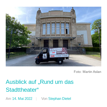
Foto: Martin Aslan
Ausblick auf „Rund um das
Stadttheater“
Am
14. Mai 2022
Von
Stephan Dietel
In
Jedermann
,