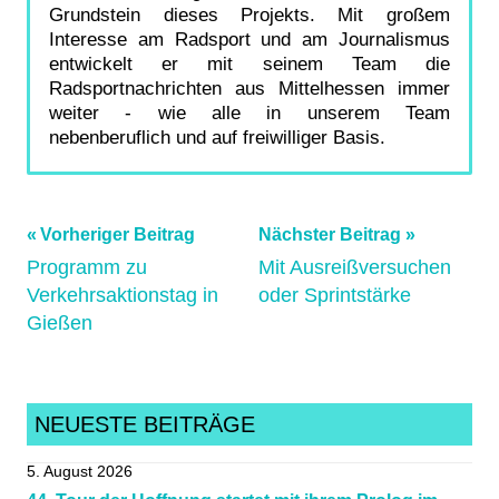
Grundstein dieses Projekts. Mit großem
Interesse am Radsport und am Journalismus
entwickelt er mit seinem Team die
Radsportnachrichten aus Mittelhessen immer
weiter - wie alle in unserem Team
nebenberuflich und auf freiwilliger Basis.
Beitragsnavigation
Schlagwörter:
Vorheriger Beitrag
Nächster Beitrag
Programm zu
Mit Ausreißversuchen
Gießen
,
Verkehrsaktionstag in
oder Sprintstärke
Mittelhessen
,
Gießen
radrennen
,
rundumdasstadttheater
,
Vorschau
NEUESTE BEITRÄGE
5. August 2026