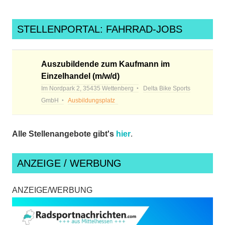
STELLENPORTAL: FAHRRAD-JOBS
Auszubildende zum Kaufmann im
Einzelhandel (m/w/d)
Im Nordpark 2, 35435 Wettenberg
Delta Bike Sports
GmbH
Ausbildungsplatz
Alle Stellenangebote gibt's
hier
.
ANZEIGE / WERBUNG
ANZEIGE/WERBUNG