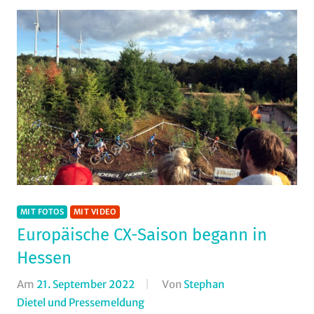
MIT FOTOS
MIT VIDEO
Europäische CX-Saison begann in
Hessen
Am
21. September 2022
Von
Stephan
Dietel und Pressemeldung
In