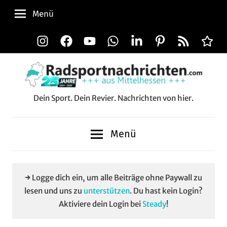
Zum
Menü
Inhalt
springen
Instagram
Facebook
YouTube
WhatsApp
LinkedIn
Pinterest
RSS-
Alle
Feed
Aussp
Dein Sport. Dein Revier. Nachrichten von hier.
Radsportnachrichten.c
aus
Menü
Mittelhessen
→ Logge dich ein, um alle Beiträge ohne Paywall zu
lesen und uns zu
unterstützen
. Du hast kein Login?
Aktiviere dein Login bei
Steady
!