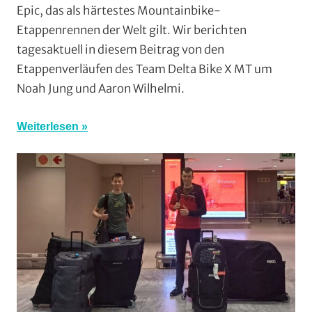
Epic, das als härtestes Mountainbike-
Gießen
Etappenrennen der Welt gilt. Wir berichten
und
tagesaktuell in diesem Beitrag von den
Wieseck
,
Etappenverläufen des Team Delta Bike X MT um
Vereine
Noah Jung und Aaron Wilhelmi.
Weiterlesen