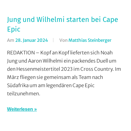
Jung und Wilhelmi starten bei Cape
Epic
Am
28. Januar 2024
Von
Matthias Steinberger
In
Maratho
REDAKTION – Kopf an Kopf lieferten sich Noah
Mountain
Jung und Aaron Wilhelmi ein packendes Duell um
RSG
den Hessenmeistertitel 2023 im Cross Country. Im
Gießen
März fliegen sie gemeinsam als Team nach
und
Südafrika um am legendären Cape Epic
Wieseck
,
teilzunehmen.
Vereine
Weiterlesen