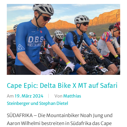
Cape Epic: Delta Bike X MT auf Safari
Am
19. März 2024
Von
Matthias
Steinberger und Stephan Dietel
In
Marathon
,
SÜDAFRIKA – Die Mountainbiker Noah Jung und
Mountainbike
,
Aaron Wilhelmi bestreiten in Südafrika das Cape
RSG