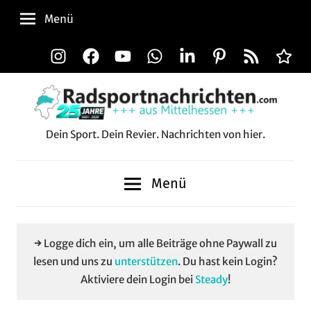
Zum
Menü
Inhalt
springen
Instagram
Facebook
YouTube
WhatsApp
LinkedIn
Pinterest
RSS-
Alle
Feed
Aussp
Dein Sport. Dein Revier. Nachrichten von hier.
Radsportnachrichten.c
aus
Menü
Mittelhessen
→ Logge dich ein, um alle Beiträge ohne Paywall zu
lesen und uns zu
unterstützen
. Du hast kein Login?
Aktiviere dein Login bei
Steady
!