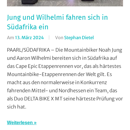
Jung und Wilhelmi fahren sich in
Südafrika ein
Am
13. März 2024
Von
Stephan Dietel
In
Marathon
,
PAARL/SÜDAFRIKA – Die Mountainbiker Noah Jung
Mountainbike
,
und Aaron Wilhelmi bereiten sich in Südafrika auf
RSG
das Cape Epic Etappenrennen vor, das als härtestes
Gießen
Mountainbike-Etappenrennen der Welt gilt. Es
und
macht aus den normalerweise in Konkurrenz
Wieseck
,
fahrenden Mittel- und Nordhessen ein Team, das
Vereine
als Duo DELTA BIKE X MT seine härteste Prüfung vor
sich hat.
Weiterlesen