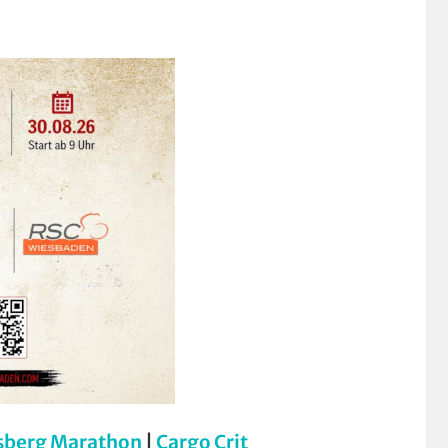
sberg Marathon
|
Cargo Crit