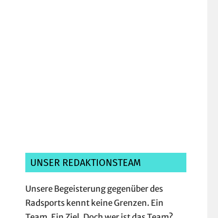
Ich habe die
Datenschutzerklärung
gelesen, verstanden und akzeptiere sie.*
UNSER REDAKTIONSTEAM
Unsere Begeisterung gegenüber des
Radsports kennt keine Grenzen. Ein
Team. Ein Ziel. Doch wer ist das Team?