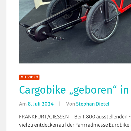
MIT VIDEO
Cargobike „geboren“ in
Am
8. Juli 2024
Von
Stephan Dietel
In
Alltagsra
FRANKFURT/GIESSEN – Bei 1.800 ausstellenden Fi
Breitensp
viel zu entdecken auf der Fahrradmesse Eurobike –
Gießen
,