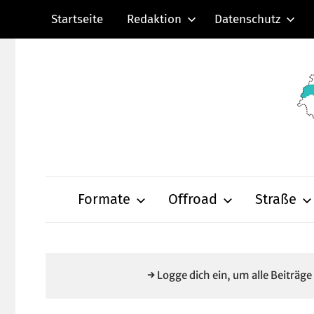
Zum
Startseite
Redaktion
Datenschutz
Inhalt
springen
Radsportnachric
aus
Formate
Offroad
Straße
Mittelhessen
→ Logge dich ein, um alle Beiträg