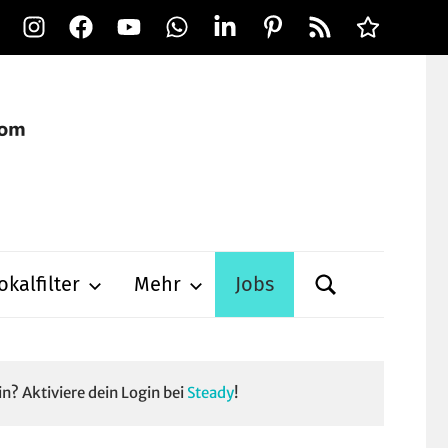
Instagram
Facebook
YouTube
WhatsApp
LinkedIn
Pinterest
RSS-
Alle
Feed
Ausspielwe
okalfilter
Mehr
Jobs
in? Aktiviere dein Login bei
Steady
!