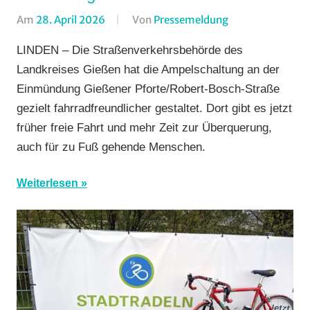
Am
28. April 2026
Von
Pressemeldung
In
ADFC
LINDEN – Die Straßenverkehrsbehörde des
Gießen
,
Landkreises Gießen hat die Ampelschaltung an der
Alltagsradfahren
Einmündung Gießener Pforte/Robert-Bosch-Straße
Breitensport
,
gezielt fahrradfreundlicher gestaltet. Dort gibt es jetzt
Linden
,
früher freie Fahrt und mehr Zeit zur Überquerung,
Orte
,
Vereine
auch für zu Fuß gehende Menschen.
Weiterlesen