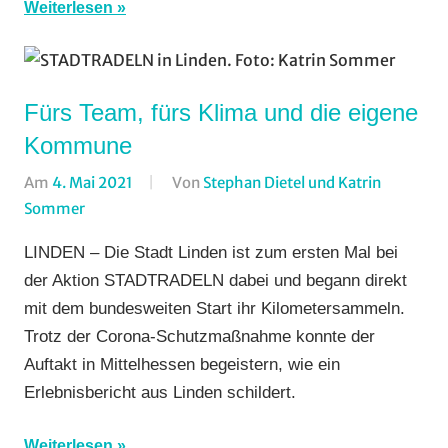
am
Weiterlesen
Wochenende
(WaW)
/
Fürs Team, fürs Klima und die eigene
Veranstaltungstipps
Kommune
Am
4. Mai 2021
Von
Stephan Dietel und Katrin
Sommer
In
Alltagsradfahren
,
LINDEN – Die Stadt Linden ist zum ersten Mal bei
Breitensport
der Aktion STADTRADELN dabei und begann direkt
mit dem bundesweiten Start ihr Kilometersammeln.
Trotz der Corona-Schutzmaßnahme konnte der
Auftakt in Mittelhessen begeistern, wie ein
Erlebnisbericht aus Linden schildert.
Weiterlesen