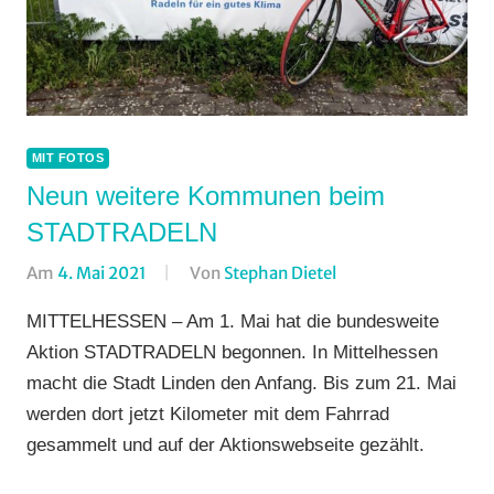
MIT FOTOS
Neun weitere Kommunen beim
STADTRADELN
Am
4. Mai 2021
Von
Stephan Dietel
In
Alltagsradfahren
,
MITTELHESSEN – Am 1. Mai hat die bundesweite
Breitensport
,
Aktion STADTRADELN begonnen. In Mittelhessen
Formate
,
macht die Stadt Linden den Anfang. Bis zum 21. Mai
Mit
werden dort jetzt Kilometer mit dem Fahrrad
Fotos
,
gesammelt und auf der Aktionswebseite gezählt.
Multimedia
,
Wohin