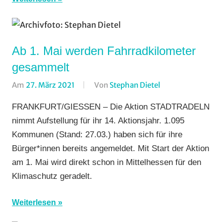
Ab 1. Mai werden Fahrradkilometer
gesammelt
Am
27. März 2021
Von
Stephan Dietel
In
Alltagsradfahren
,
FRANKFURT/GIESSEN – Die Aktion STADTRADELN
Breitensport
,
nimmt Aufstellung für ihr 14. Aktionsjahr. 1.095
Formate
,
Kommunen (Stand: 27.03.) haben sich für ihre
Wohin
Bürger*innen bereits angemeldet. Mit Start der Aktion
am
am 1. Mai wird direkt schon in Mittelhessen für den
Wochenende
(WaW)
Klimaschutz geradelt.
/
Veranstaltungsti
Weiterlesen