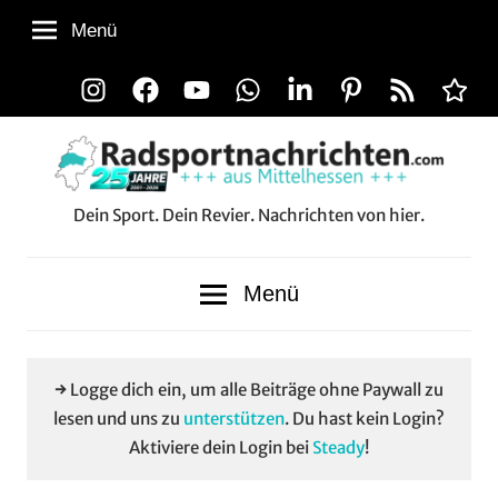
Zum
Menü
Inhalt
springen
Instagram
Facebook
YouTube
WhatsApp
LinkedIn
Pinterest
RSS-
Alle
Feed
Aussp
Dein Sport. Dein Revier. Nachrichten von hier.
Radsportnachrichten.co
aus
Menü
Mittelhessen
→ Logge dich ein, um alle Beiträge ohne Paywall zu
lesen und uns zu
unterstützen
. Du hast kein Login?
Aktiviere dein Login bei
Steady
!