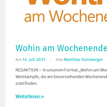
Wohin am Wochenende (1
Am
14. Juli 2025
Von
Matthias Steinberger
In
F
REDAKTION – In unserem Format „Wohin am Woch
W
Wettkämpfe, die am bevorstehenden Wochenende
a
stattfinden.
W
(
Weiterlesen
/
Ve