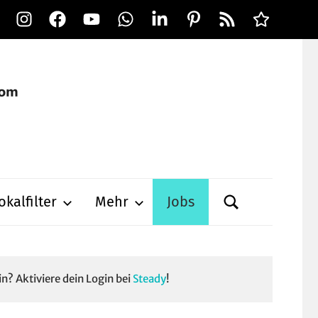
Instagram
Facebook
YouTube
WhatsApp
LinkedIn
Pinterest
RSS-
Alle
Feed
Ausspielwe
okalfilter
Mehr
Jobs
in? Aktiviere dein Login bei
Steady
!