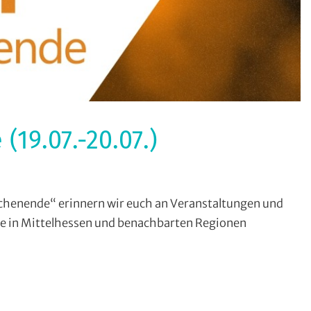
9.07.-20.07.)
ormate
,
enende“ erinnern wir euch an Veranstaltungen und
ohin
 in Mittelhessen und benachbarten Regionen
m
ochenende
WaW)
ranstaltungstipps