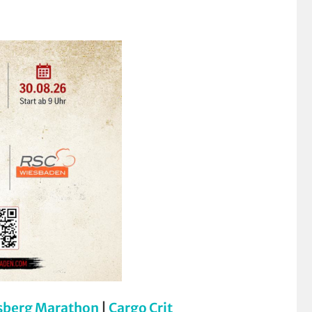
sberg Marathon
|
Cargo Crit