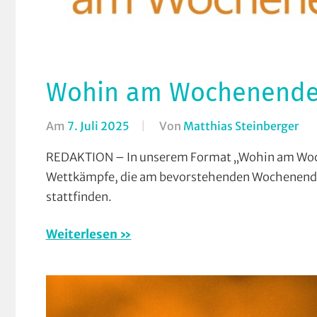
Wohin am Wochenende (1
Am
7. Juli 2025
Von
Matthias Steinberger
In
Fo
REDAKTION – In unserem Format „Wohin am Woch
Wo
Wettkämpfe, die am bevorstehenden Wochenende
am
stattfinden.
Wo
(W
Weiterlesen
/
Ver