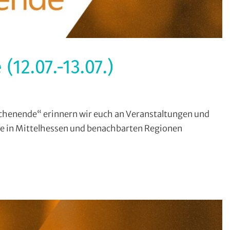
2.07.-13.07.)
rmate
,
enende“ erinnern wir euch an Veranstaltungen und
hin
 in Mittelhessen und benachbarten Regionen
chenende
aW)
anstaltungstipps