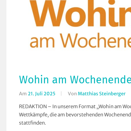
Wohin am Wochenende (2
Am
21. Juli 2025
Von
Matthias Steinberger
In
Fo
REDAKTION – In unserem Format „Wohin am Woch
W
Wettkämpfe, die am bevorstehenden Wochenende
a
stattfinden.
W