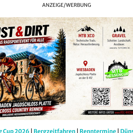
ANZEIGE/WERBUNG
g Cup 2026
|
Bergzeitfahren
|
Renntermine
|
Dün