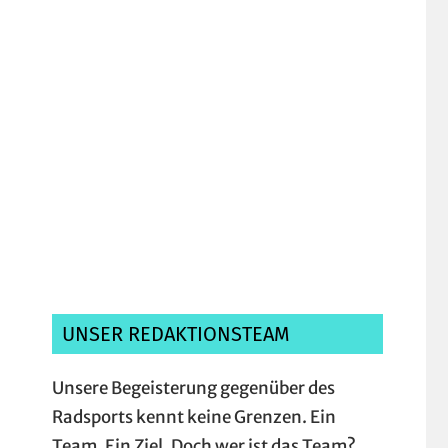
Ich habe die
Datenschutzerklärung
gelesen, verstanden und akzeptiere sie.*
UNSER REDAKTIONSTEAM
Unsere Begeisterung gegenüber des
Radsports kennt keine Grenzen. Ein
Team. Ein Ziel. Doch wer ist das Team?