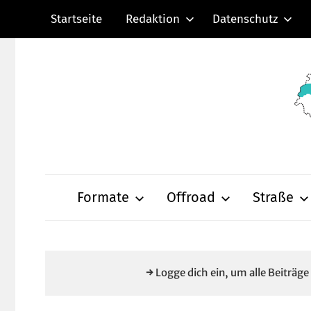
Zum
Startseite
Redaktion
Datenschutz
Inhalt
springen
Radsportnachric
aus
Formate
Offroad
Straße
Mittelhessen
→ Logge dich ein, um alle Beiträg