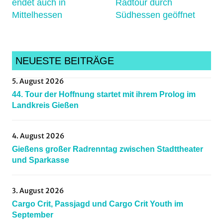
endet auch in
Radtour durch
bunddeutscherradfahrer
,
Mittelhessen
Südhessen geöffnet
criticalmass
,
Cycling
,
darmstadt
,
frankfurt
,
NEUESTE BEITRÄGE
GermanCycling
,
5. August 2026
Gießen
,
44. Tour der Hoffnung startet mit ihrem Prolog im
gravel
,
Landkreis Gießen
grünberg
,
grupettosüdhessen
,
4. August 2026
hessenradsport
,
Gießens großer Radrenntag zwischen Stadttheater
hombergohm
,
und Sparkasse
linneserbackschiesser
,
Marburg
,
3. August 2026
Mittelhessen
,
Cargo Crit, Passjagd und Cargo Crit Youth im
Mountainbiking
,
September