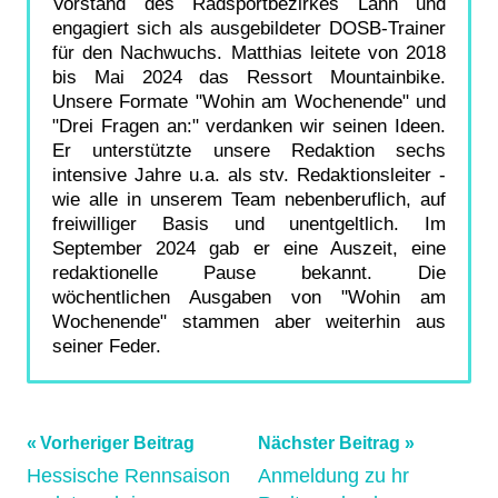
Vorstand des Radsportbezirkes Lahn und
engagiert sich als ausgebildeter DOSB-Trainer
für den Nachwuchs. Matthias leitete von 2018
bis Mai 2024 das Ressort Mountainbike.
Unsere Formate "Wohin am Wochenende" und
"Drei Fragen an:" verdanken wir seinen Ideen.
Er unterstützte unsere Redaktion sechs
intensive Jahre u.a. als stv. Redaktionsleiter -
wie alle in unserem Team nebenberuflich, auf
freiwilliger Basis und unentgeltlich. Im
September 2024 gab er eine Auszeit, eine
redaktionelle Pause bekannt. Die
wöchentlichen Ausgaben von "Wohin am
Wochenende" stammen aber weiterhin aus
seiner Feder.
Beitragsnavigation
Schlagwörter:
Vorheriger Beitrag
Nächster Beitrag
biketreff
,
Hessische Rennsaison
Anmeldung zu hr