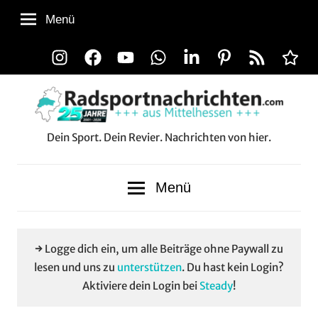
Zum
Menü
Inhalt
springen
Instagram
Facebook
YouTube
WhatsApp
LinkedIn
Pinterest
RSS-
Alle
Feed
Aussp
Dein Sport. Dein Revier. Nachrichten von hier.
Radsportnachrichten.co
aus
Menü
Mittelhessen
→ Logge dich ein, um alle Beiträge ohne Paywall zu
lesen und uns zu
unterstützen
. Du hast kein Login?
Aktiviere dein Login bei
Steady
!