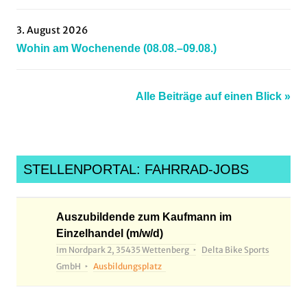
Oberursel
,
Radsportnachrichten
,
3. August 2026
roadcycling
,
Wohin am Wochenende (08.08.–09.08.)
rscgrünberg
,
rsvmarburg
,
Alle Beiträge auf einen Blick »
RTF
,
rvkleinlinden
,
socialride
,
tvhomberg
,
STELLENPORTAL: FAHRRAD-JOBS
vcdarmstadt
,
veranstaltungen
,
waw
Auszubildende zum Kaufmann im
Einzelhandel (m/w/d)
Im Nordpark 2, 35435 Wettenberg
Delta Bike Sports
GmbH
Ausbildungsplatz