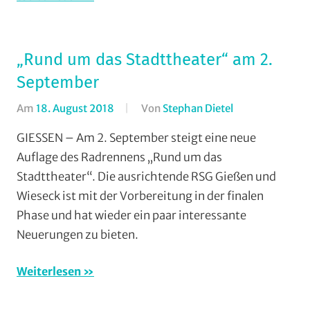
Vereine
„Rund um das Stadttheater“ am 2.
September
Am
18. August 2018
Von
Stephan Dietel
In
RSG
GIESSEN – Am 2. September steigt eine neue
Gießen
Auflage des Radrennens „Rund um das
und
Stadttheater“. Die ausrichtende RSG Gießen und
Wieseck
,
Wieseck ist mit der Vorbereitung in der finalen
Rundstrecke
,
Phase und hat wieder ein paar interessante
Strasse
,
Neuerungen zu bieten.
Vereine
Weiterlesen