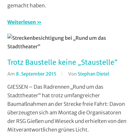
gemacht haben.
Vereine
Weiterlesen
Trotz Baustelle keine „Staustelle“
Am
8. September 2015
Von
Stephan Dietel
In
RSG
GIESSEN – Das Radrennen „Rund um das
Gießen
Stadttheater“ hat trotz umfangreicher
und
Baumaßnahmen an der Strecke freie Fahrt: Davon
Wieseck
,
überzeugten sich am Montag die Organisatoren
Rundstrecke
der RSG Gießen und Wieseck und erhielten von den
Strasse
,
Mitverantwortlichen grünes Licht.
Vereine