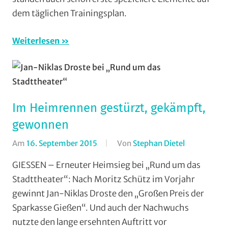
dem täglichen Trainingsplan.
Vereine
Weiterlesen
Im Heimrennen gestürzt, gekämpft,
gewonnen
Am
16. September 2015
Von
Stephan Dietel
In
RSG
GIESSEN – Erneuter Heimsieg bei „Rund um das
Buchenau
,
Stadttheater“: Nach Moritz Schütz im Vorjahr
RSG
gewinnt Jan-Niklas Droste den „Großen Preis der
Gießen
Sparkasse Gießen“. Und auch der Nachwuchs
und
nutzte den lange ersehnten Auftritt vor
Wieseck
,