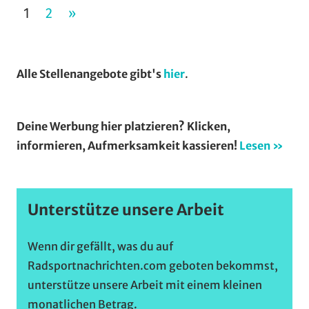
Seitennummerierung
NÄCHSTE
1
2
»
der
BEITRÄGE
Beiträge
Alle Stellenangebote gibt's
hier
.
Deine Werbung hier platzieren? Klicken,
informieren, Aufmerksamkeit kassieren!
Lesen »
Unterstütze unsere Arbeit
Wenn dir gefällt, was du auf
Radsportnachrichten.com geboten bekommst,
unterstütze unsere Arbeit mit einem kleinen
monatlichen Betrag.