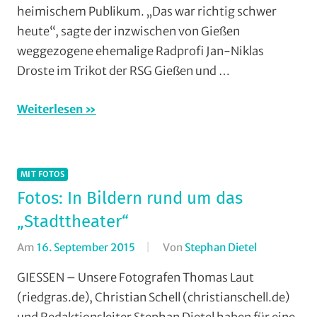
heimischem Publikum. „Das war richtig schwer
RSV
Limburg
,
heute“, sagte der inzwischen von Gießen
Rundstreck
weggezogene ehemalige Radprofi Jan-Niklas
RV
Droste im Trikot der RSG Gießen und …
Gießen-
Kleinlinden
,
Weiterlesen
Strasse
,
Vereine
MIT FOTOS
Fotos: In Bildern rund um das
„Stadttheater“
Am
16. September 2015
Von
Stephan Dietel
In
Mit
GIESSEN – Unsere Fotografen Thomas Laut
Fotos
,
(riedgras.de), Christian Schell (christianschell.de)
Multimedia