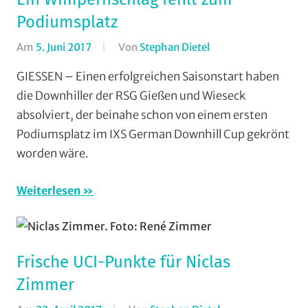
Gießen-
Podiumsplatz
Kleinlinden
,
Am
5. Juni 2017
Von
Stephan Dietel
In
Vereine
Downhill
,
GIESSEN – Einen erfolgreichen Saisonstart haben
Mountainbike
,
die Downhiller der RSG Gießen und Wieseck
RSG
absolviert, der beinahe schon von einem ersten
Gießen
Podiumsplatz im IXS German Downhill Cup gekrönt
und
worden wäre.
Wieseck
,
Vereine
Weiterlesen
Frische UCI-Punkte für Niclas
Zimmer