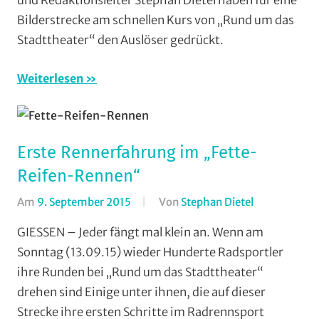
und Redaktionsleiter Stephan Dietel haben für eine
RSG
Bilderstrecke am schnellen Kurs von „Rund um das
Buchenau
,
Stadttheater“ den Auslöser gedrückt.
RSG
Gießen
Weiterlesen
und
Wieseck
,
Rundstreck
RV
Erste Rennerfahrung im „Fette-
Gießen-
Kleinlinden
,
Reifen-Rennen“
Strasse
,
Am
9. September 2015
Von
Stephan Dietel
In
Vereine
RSG
GIESSEN – Jeder fängt mal klein an. Wenn am
Gießen
Sonntag (13.09.15) wieder Hunderte Radsportler
und
ihre Runden bei „Rund um das Stadttheater“
Wieseck
,
drehen sind Einige unter ihnen, die auf dieser
Rundstrecke
Strecke ihre ersten Schritte im Radrennsport
Strasse
,