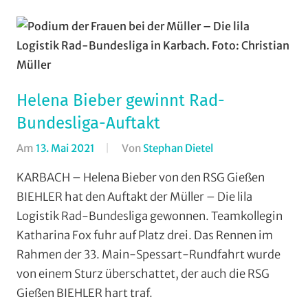
Rundstrecke
,
Strasse
,
Vereine
Helena Bieber gewinnt Rad-
Bundesliga-Auftakt
Am
13. Mai 2021
Von
Stephan Dietel
In
RSG
KARBACH – Helena Bieber von den RSG Gießen
Gießen
BIEHLER hat den Auftakt der Müller – Die lila
und
Logistik Rad-Bundesliga gewonnen. Teamkollegin
Wieseck
,
Katharina Fox fuhr auf Platz drei. Das Rennen im
Rundfahrten
,
Rahmen der 33. Main-Spessart-Rundfahrt wurde
Rundstrecke
,
von einem Sturz überschattet, der auch die RSG
Strasse
,
Vereine
Gießen BIEHLER hart traf.