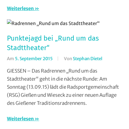
Weiterlesen
Punktejagd bei „Rund um das
Stadttheater“
Am
5. September 2015
Von
Stephan Dietel
In
RSG
GIESSEN – Das Radrennen „Rund um das
Gießen
Stadttheater“ geht in die nächste Runde: Am
und
Sonntag (13.09.15) lädt die Radsportgemeinschaft
Wieseck
,
(RSG) Gießen und Wieseck zu einer neuen Auflage
Rundstrecke
,
des Gießener Traditionsradrennens.
Strasse
,
Vereine
Weiterlesen