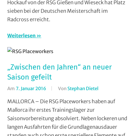
Hockauf von der RSG Gießen und Wieseck hat Platz
Gießen
sieben bei der Deutschen Meisterschaft im
und
Radcross erreicht.
Wieseck
,
Vereine
Weiterlesen
„Zwischen den Jahren“ an neuer
Saison gefeilt
Am
7. Januar 2016
Von
Stephan Dietel
In
RSG
MALLORCA – Die RSG Placeworkers haben auf
Gießen
Mallorca ihr erstes Trainingslager zur
und
Saisonvorbereitung absolviert. Neben lockeren und
Wieseck
,
langen Ausfahrten für die Grundlagenausdauer
Strasse
,
standen auch schon erste speziellere Elemente auf
Trainingslager
,