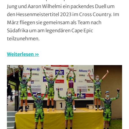
Mountain
Jung und Aaron Wilhelmi ein packendes Duell um
RSG
den Hessenmeistertitel 2023 im Cross Country. Im
Gießen
März fliegen sie gemeinsam als Team nach
und
Südafrika um am legendären Cape Epic
Wieseck
,
teilzunehmen.
Vereine
Weiterlesen