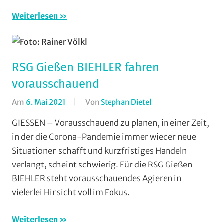
Weiterlesen
RSG Gießen BIEHLER fahren
vorausschauend
Am
6. Mai 2021
Von
Stephan Dietel
In
Bahnradsport
,
GIESSEN – Vorausschauend zu planen, in einer Zeit,
Einzelzeitfahren
,
in der die Corona-Pandemie immer wieder neue
RSG
Situationen schafft und kurzfristiges Handeln
Gießen
verlangt, scheint schwierig. Für die RSG Gießen
und
BIEHLER steht vorausschauendes Agieren in
Wieseck
,
vielerlei Hinsicht voll im Fokus.
Rundfahrten
,
Rundstrecke
,
Strasse
,
Weiterlesen