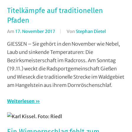
Titelkämpfe auf traditionellen
Pfaden
Am
17. November 2017
Von
Stephan Dietel
In
Mountainbi
GIESSEN – Sie gehört in den November wie Nebel,
Radcross
,
Laub und sinkende Temperaturen: Die
Radsportbez
Bezirksmeisterschaft im Radcross. Am Sonntag
Lahn
,
(19.11.) weckt die Radsportgemeinschaft Gießen
RSC
und Wieseck die traditionelle Strecke im Waldgebiet
Grünberg
,
am Hangelstein aus ihrem Dornröschenschlaf.
RSG
Buchenau
,
RSG
Weiterlesen
Gießen
und
Wieseck
,
Ein Wimpernschlag fehlt zum
RV