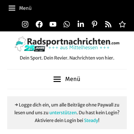
Zum
Menü
Inhalt
springen
Instagram
Facebook
YouTube
WhatsApp
LinkedIn
Pinterest
RSS-
Alle
Feed
Aussp
Dein Sport. Dein Revier. Nachrichten von hier.
Radsportnachrichten.c
aus
Menü
Mittelhessen
→ Logge dich ein, um alle Beiträge ohne Paywall zu
lesen und uns zu
unterstützen
. Du hast kein Login?
Aktiviere dein Login bei
Steady
!