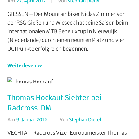
Am
22. April 2017
Von
Stephan Dietel
In
Cross
GIESSEN – Der Mountainbiker Niclas Zimmer von
Country
,
der RSG Gießen und Wieseck hat seine Saison beim
Mountainbike
,
internationalen MTB Beneluxcup in Nieuwuijk
RSG
(Niederlande) durch einen neunten Platz und vier
Gießen
UCI Punkte erfolgreich begonnen.
und
Wieseck
,
Weiterlesen
Vereine
Thomas Hockauf Siebter bei
Radcross-DM
Am
9. Januar 2016
Von
Stephan Dietel
In
Radcross
,
VECHTA – Radcross Vize-Europameister Thomas
RSG