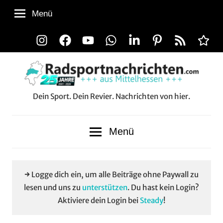
Zum
Menü
Inhalt
springen
Instagram
Facebook
YouTube
WhatsApp
LinkedIn
Pinterest
RSS-
Alle
Feed
Aussp
Dein Sport. Dein Revier. Nachrichten von hier.
Radsportnachrichten.co
aus
Menü
Mittelhessen
→ Logge dich ein, um alle Beiträge ohne Paywall zu
lesen und uns zu
unterstützen
. Du hast kein Login?
Aktiviere dein Login bei
Steady
!