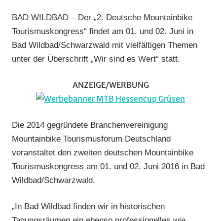
Country
,
BAD WILDBAD – Der „2. Deutsche Mountainbike
Dirt/BMX
,
Tourismuskongress“ findet am 01. und 02. Juni in
Downhill
,
Bad Wildbad/Schwarzwald mit vielfältigen Themen
Marathon
,
unter der Überschrift „Wir sind es Wert“ statt.
Mountainbike
,
Radwandern
,
ANZEIGE/WERBUNG
Trial/BMX
Die 2014 gegründete Branchenvereinigung
Mountainbike Tourismusforum Deutschland
veranstaltet den zweiten deutschen Mountainbike
Tourismuskongress am 01. und 02. Juni 2016 in Bad
Wildbad/Schwarzwald.
„In Bad Wildbad finden wir in historischen
Tagungsräumen ein ebenso professionelles wie