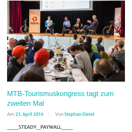
MTB-Tourismuskongress tagt zum
zweiten Mal
Am
23. April 2016
Von
Stephan Dietel
In
Breitensport
,
___STEADY_PAYWALL___
Cross