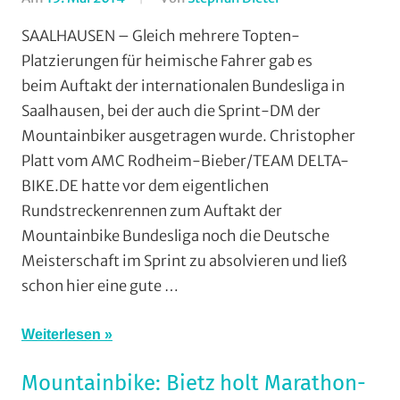
AMC
SAALHAUSEN – Gleich mehrere Topten-
Rodheim-
Platzierungen für heimische Fahrer gab es
Bieber
,
beim Auftakt der internationalen Bundesliga in
Cross
Saalhausen, bei der auch die Sprint-DM der
Country
,
Mountainbiker ausgetragen wurde. Christopher
Mountainbike
,
Platt vom AMC Rodheim-Bieber/TEAM DELTA-
RSG
Gießen
BIKE.DE hatte vor dem eigentlichen
und
Rundstreckenrennen zum Auftakt der
Wieseck
,
Mountainbike Bundesliga noch die Deutsche
Vereine
Meisterschaft im Sprint zu absolvieren und ließ
schon hier eine gute …
Weiterlesen
Mountainbike: Bietz holt Marathon-