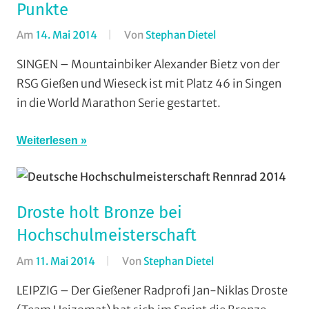
Punkte
Am
14. Mai 2014
Von
Stephan Dietel
In
Marathon
,
SINGEN – Mountainbiker Alexander Bietz von der
Mountainbike
,
RSG Gießen und Wieseck ist mit Platz 46 in Singen
RSG
in die World Marathon Serie gestartet.
Gießen
und
Weiterlesen
Wieseck
,
Vereine
Droste holt Bronze bei
Hochschulmeisterschaft
Am
11. Mai 2014
Von
Stephan Dietel
In
RSG
LEIPZIG – Der Gießener Radprofi Jan-Niklas Droste
Gießen