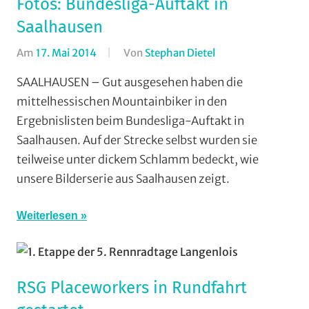
Fotos: Bundesliga-Auftakt in
Saalhausen
Am
17. Mai 2014
Von
Stephan Dietel
In
AMC
SAALHAUSEN – Gut ausgesehen haben die
Rodheim-
mittelhessischen Mountainbiker in den
Bieber
,
Ergebnislisten beim Bundesliga-Auftakt in
Cross
Saalhausen. Auf der Strecke selbst wurden sie
Country
,
teilweise unter dickem Schlamm bedeckt, wie
Mit
unsere Bilderserie aus Saalhausen zeigt.
Fotos
,
Mountainbike
,
Multimedia
,
Weiterlesen
RSG
Gießen
und
RSG Placeworkers in Rundfahrt
Wieseck
,
Vereine