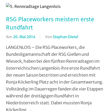
RSG Placeworkers meistern erste
Rundfahrt
Am
20. Mai 2014
Von
Stephan Dietel
In
RSG
LANGENLOIS – Die RSG Placeworkers, die
Gießen
Bundesligamannschaft der RSG Gießen und
und
Wieseck, haben bei den fünften Rennradtagen im
Wieseck
,
österreichischen Langenlois ihre erste Rundfahrt
Rundfahrten
,
der neuen Saison bestritten und erreichten mit
Strasse
,
Ronja Köckerling Platz acht in der Gesamtwertung.
Vereine
Vollständig im Dauerregen fanden die vier Etappen
während der dreitägigen Rundfahrt in
Niederösterreich statt. Dabei mussten Ronja
Köckerling, …