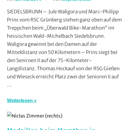
Kleinlinden
,
Marathon
,
Strasse
,
SIEDELSBRUNN – Jule Waligora und Marc-Philipp
Mountainbike
,
Vereine
Prins vom RSC Grünberg stehen ganz oben auf dem
RSG
Treppchen beim „Überwald Bike-Marathon“ im
Gießen
hessischen Wald-Michelbach Siedelsbrunn.
und
Waligora gewinnt bei den Damen auf der
Wieseck
,
Mitteldistanz von 50 Kilometern – Prins siegt bei
Vereine
den Seniroen II auf der 75-Kilometer-
Langdistanz. Thomas Hockauf von der RSG Gießen
und Wieseck erreicht Platz zwei der Senioren II auf
…
Weiterlesen