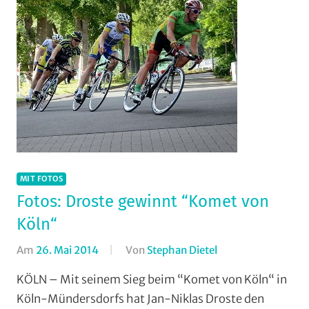
MIT FOTOS
Fotos: Droste gewinnt “Komet von
Köln“
Am
26. Mai 2014
Von
Stephan Dietel
In
Mit
KÖLN – Mit seinem Sieg beim “Komet von Köln“ in
Fotos
,
Köln-Mündersdorfs hat Jan-Niklas Droste den
Multimedia
,