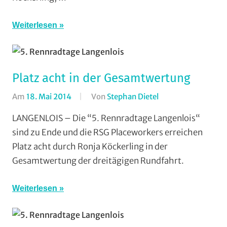
Weiterlesen
Platz acht in der Gesamtwertung
Am
18. Mai 2014
Von
Stephan Dietel
In
RSG
LANGENLOIS – Die “5. Rennradtage Langenlois“
Buchenau
,
sind zu Ende und die RSG Placeworkers erreichen
RSG
Platz acht durch Ronja Köckerling in der
Gießen
Gesamtwertung der dreitägigen Rundfahrt.
und
Wieseck
,
Weiterlesen
Rundfahrten
,
Strasse
,
Vereine