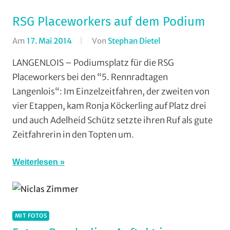
RSG Placeworkers auf dem Podium
Am
17. Mai 2014
Von
Stephan Dietel
In
RSG
LANGENLOIS – Podiumsplatz für die RSG
Buchenau
,
Placeworkers bei den “5. Rennradtagen
RSG
Langenlois“: Im Einzelzeitfahren, der zweiten von
Gießen
vier Etappen, kam Ronja Köckerling auf Platz drei
und
und auch Adelheid Schütz setzte ihren Ruf als gute
Wieseck
,
Zeitfahrerin in den Topten um.
Rundfahrten
,
Strasse
,
Vereine
Weiterlesen
MIT FOTOS