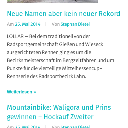
Neue Namen aber kein neuer Rekord
Am
25. Mai 2014
Von
Stephan Dietel
In
Bergzeitfahren
,
LOLLAR – Bei dem traditionell von der
Radsportbezirk
Radsportgemeinschaft Gießen und Wieseck
Lahn
,
ausgerichteten Rennen ging es um die
RSC
Bezirksmeisterschaft im Bergzeitfahren und um
Grünberg
,
Punkte für die vierteilige Mittelhessencup-
RSG
Rennserie des Radsportbezirk Lahn.
Buchenau
,
RSG
Gießen
Weiterlesen
und
Wieseck
,
Mountainbike: Waligora und Prins
RV
gewinnen – Hockauf Zweiter
Gießen-
Am
25. Mai 2014
Von
Stephan Dietel
In