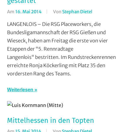
gestartet
Am
16. Mai 2014
Von
Stephan Dietel
In
RSG
LANGENLOIS – Die RSG Placeworkers, die
Gießen
Bundesligamannschaft der RSG Gießen und
und
Wieseck, haben am Freitag die erste von vier
Wieseck
,
Etappen der “5. Rennradtage
Rundfahrten
,
Langenlois“ bestritten. Im Rundstreckenrennen
Strasse
,
erreichte Ronja Köckerling mit Platz 35 den
Vereine
vordersten Rang des Teams.
Weiterlesen
Mittelhessen in den Topten
Am
15. Mai 2014
Von
Stephan Dietel
In