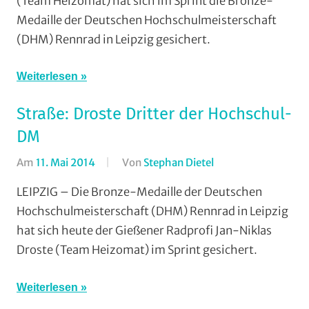
(Team Heizomat) hat sich im Sprint die Bronze-
und
Medaille der Deutschen Hochschulmeisterschaft
Wieseck
,
(DHM) Rennrad in Leipzig gesichert.
Rundstrecke
,
Strasse
,
Weiterlesen
Vereine
Straße: Droste Dritter der Hochschul-
DM
Am
11. Mai 2014
Von
Stephan Dietel
In
RSG
LEIPZIG – Die Bronze-Medaille der Deutschen
Gießen
Hochschulmeisterschaft (DHM) Rennrad in Leipzig
und
hat sich heute der Gießener Radprofi Jan-Niklas
Wieseck
,
Droste (Team Heizomat) im Sprint gesichert.
Rundstrecke
,
Strasse
,
Weiterlesen
Vereine