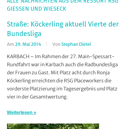
ALLE NACHRICHTEN AUS DEM RESSORT RSG
GIESSEN UND WIESECK
Straße: Köckerling aktuell Vierte der
Bundesliga
Am
29. Mai 2014
Von
Stephan Dietel
In
RSG
KARBACH – Im Rahmen der 27. Main-Spessart-
Gießen
Rundfahrt war in Karbach auch die Radbundesliga
und
der Frauen zu Gast. Mit Platz acht durch Ronja
Wieseck
,
Köckerling erreichten die RSG Placeworkers die
Rundstrecke
,
vorderste Platzierung im Tagesergebnis und Platz
Strasse
,
vier in der Gesamtwertung.
Vereine
Weiterlesen