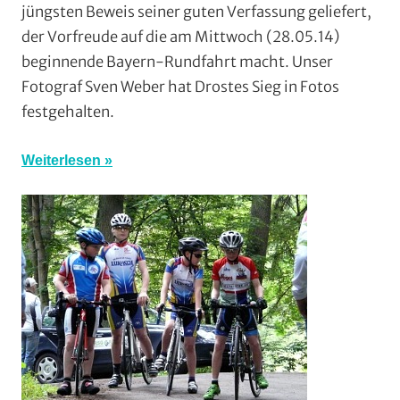
jüngsten Beweis seiner guten Verfassung geliefert,
RSG
der Vorfreude auf die am Mittwoch (28.05.14)
Gießen
beginnende Bayern-Rundfahrt macht. Unser
und
Fotograf Sven Weber hat Drostes Sieg in Fotos
Wieseck
,
Rundstrecke
,
festgehalten.
Strasse
,
Vereine
Weiterlesen