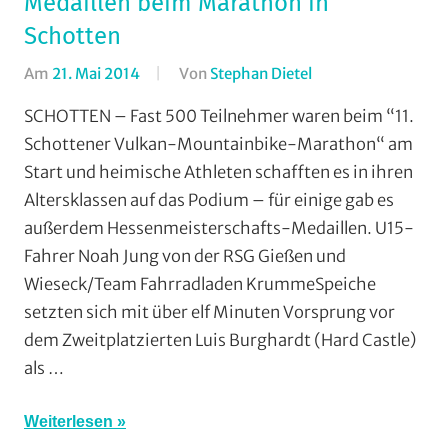
Medaillen beim Marathon in
Schotten
Am
21. Mai 2014
Von
Stephan Dietel
In
AMC
SCHOTTEN – Fast 500 Teilnehmer waren beim “11.
Rodheim-
Schottener Vulkan-Mountainbike-Marathon“ am
Bieber
,
Start und heimische Athleten schafften es in ihren
Marathon
,
Altersklassen auf das Podium – für einige gab es
Mountainbike
,
außerdem Hessenmeisterschafts-Medaillen. U15-
MSC
Fahrer Noah Jung von der RSG Gießen und
Salzbödetal
,
RSC
Wieseck/Team Fahrradladen KrummeSpeiche
Grünberg
,
setzten sich mit über elf Minuten Vorsprung vor
RSG
dem Zweitplatzierten Luis Burghardt (Hard Castle)
Gießen
als …
und
Wieseck
,
Weiterlesen
Vereine