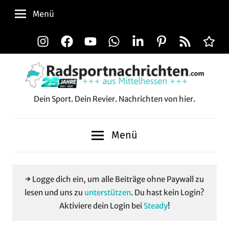
Zum
Menü
Inhalt
springen
Instagram
Facebook
YouTube
WhatsApp
LinkedIn
Pinterest
RSS-
Alle
Feed
Aussp
Dein Sport. Dein Revier. Nachrichten von hier.
Radsportnachrichten.c
aus
Menü
Mittelhessen
→ Logge dich ein, um alle Beiträge ohne Paywall zu
lesen und uns zu
unterstützen
. Du hast kein Login?
Aktiviere dein Login bei
Steady
!