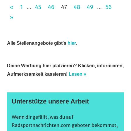
Seitennummerierung
VORHERIGE
«
1
45
46
47
48
49
56
…
…
NÄCHSTE
BEITRÄGE
»
der
BEITRÄGE
Beiträge
.
Alle Stellenangebote gibt's
hier
Deine Werbung hier platzieren? Klicken, informieren,
Aufmerksamkeit kassieren!
Lesen »
Unterstütze unsere Arbeit
Wenn dir gefällt, was du auf
Radsportnachrichten.com geboten bekommst,