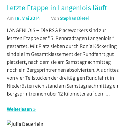
Letzte Etappe in Langenlois läuft
Am
18. Mai 2014
Von
Stephan Dietel
In
RSG
LANGENLOIS – Die RSG Placeworkers sind zur
Buchenau
,
letzten Etappe der “5. Rennradtagen Langenlois“
RSG
gestartet. Mit Platz sieben durch Ronja Köckerling
Gießen
sind sie im Gesamtklassement der Rundfahrt gut
und
platziert, nach dem sie am Samstagnachmittag
Wieseck
,
noch ein Bergsprintrennen absolvierten. Als drittes
Rundfahrten
,
Strasse
,
von vier Teilstücken der dreitägigen Rundfahrt in
Vereine
Niederösterreich stand am Samstagnachmittag ein
Bergsprintrennen über 12 Kilometer auf dem …
Weiterlesen