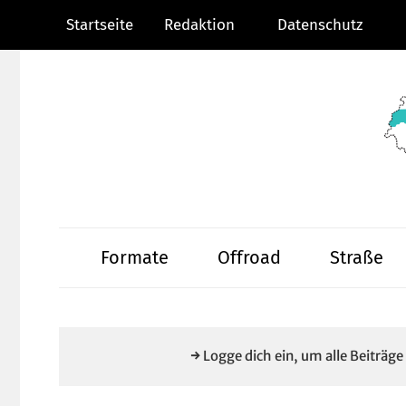
Zum
Startseite
Redaktion
Datenschutz
Inhalt
springen
Radsportnachric
aus
Formate
Offroad
Straße
Mittelhessen
→ Logge dich ein, um alle Beiträg