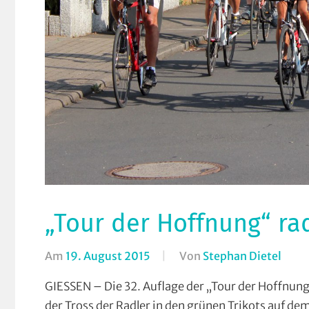
„Tour der Hoffnung“ ra
Am
19. August 2015
Von
Stephan Dietel
In
Brei
GIESSEN – Die 32. Auflage der „Tour der Hoffnun
Rund
der Tross der Radler in den grünen Trikots auf de