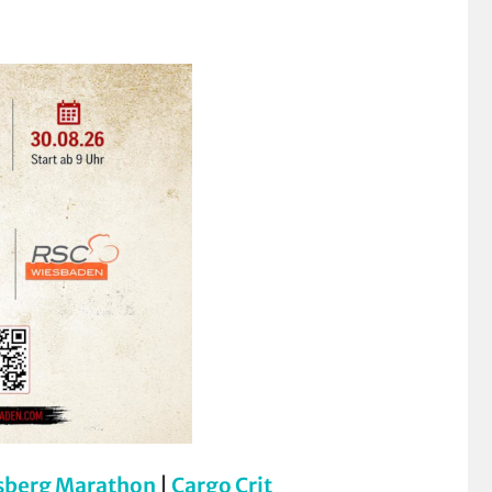
sberg Marathon
|
Cargo Crit