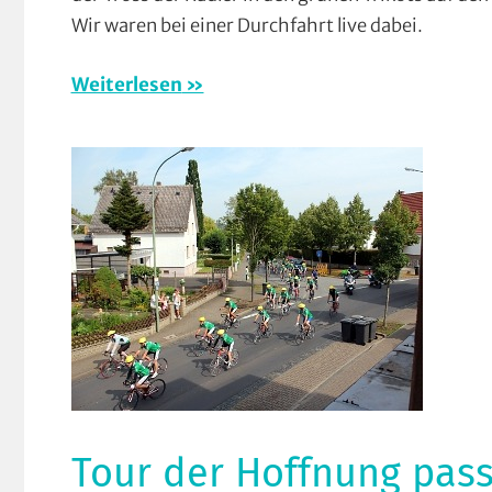
Stras
Wir waren bei einer Durchfahrt live dabei.
Tour
der
Weiterlesen
Hoff
Vere
Tour der Hoffnung pass