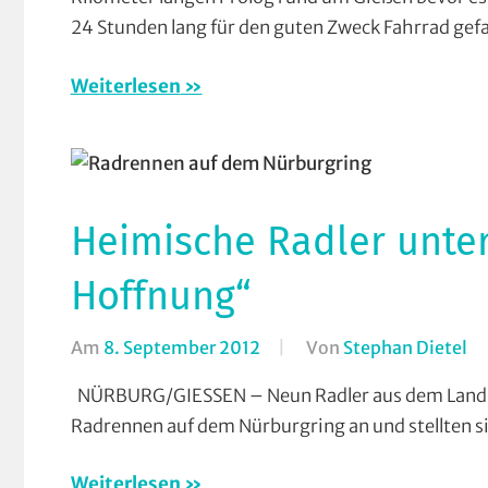
der
24 Stunden lang für den guten Zweck Fahrrad gef
Hoff
Verei
Weiterlesen
Heimische Radler unter
Hoffnung“
Am
8. September 2012
Von
Stephan Dietel
In
Ru
NÜRBURG/GIESSEN – Neun Radler aus dem Landkr
R
Radrennen auf dem Nürburgring an und stellten si
Gi
Kl
Weiterlesen