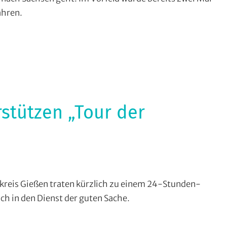
ahren.
nung
,
ne
stützen „Tour der
ndstrecke
,
eis Gießen traten kürzlich zu einem 24-Stunden-
V
ch in den Dienst der guten Sache.
eßen-
einlinden
,