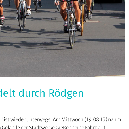
delt durch Rödgen
tensport
,
g“ ist wieder unterwegs. Am Mittwoch (19.08.15) nahm
strecke
,
m Gelände der Stadtwerke Gießen seine Fahrt auf.