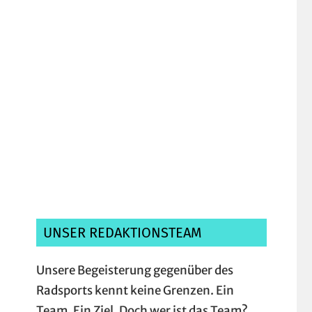
Ich habe die
Datenschutzerklärung
gelesen, verstanden und akzeptiere sie.*
UNSER REDAKTIONSTEAM
Unsere Begeisterung gegenüber des
Radsports kennt keine Grenzen. Ein
Team. Ein Ziel. Doch wer ist das Team?