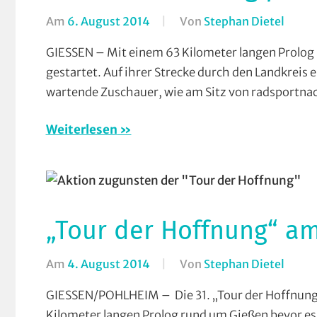
Am
6. August 2014
Von
Stephan Dietel
In
Breit
GIESSEN – Mit einem 63 Kilometer langen Prolog 
Tour
gestartet. Auf ihrer Strecke durch den Landkreis e
der
wartende Zuschauer, wie am Sitz von radsportna
Hoff
Verei
Weiterlesen
„Tour der Hoffnung“ am
Am
4. August 2014
Von
Stephan Dietel
In
Breit
GIESSEN/POHLHEIM – Die 31. „Tour der Hoffnung
Tour
Kilometer langen Prolog rund um Gießen bevor es