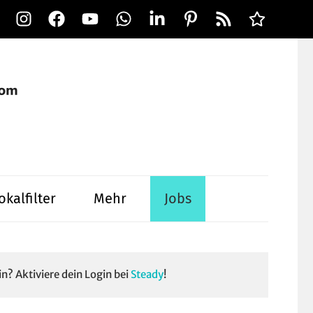
Instagram
Facebook
YouTube
WhatsApp
LinkedIn
Pinterest
RSS-
Alle
Feed
Ausspielwe
okalfilter
Mehr
Jobs
in? Aktiviere dein Login bei
Steady
!