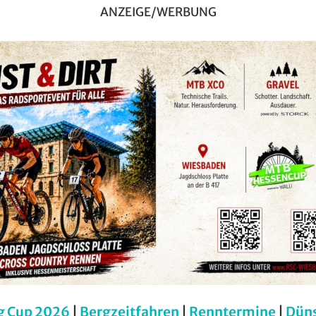
ANZEIGE/WERBUNG
g Cup 2026
|
Bergzeitfahren
|
Renntermine
|
Dün