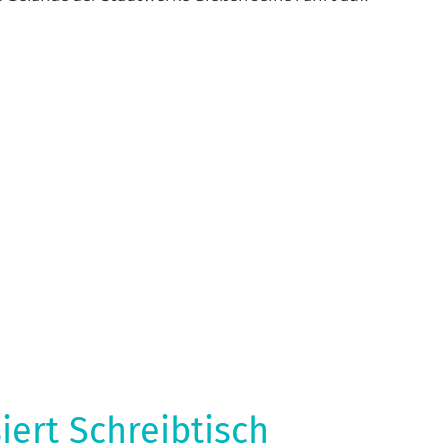
se
,
nung
,
ine
iert Schreibtisch