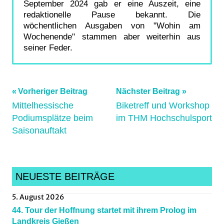
September 2024 gab er eine Auszeit, eine
redaktionelle Pause bekannt. Die
wöchentlichen Ausgaben von "Wohin am
Wochenende" stammen aber weiterhin aus
seiner Feder.
Beitragsnavigation
Schlagwörter:
Vorheriger Beitrag
Nächster Beitrag
bikekurs
,
Mittelhessische
Biketreff und Workshop
Podiumsplätze beim
im THM Hochschulsport
biketreff
,
Saisonauftakt
Cycling
,
frankfurt
,
Gießen
,
gravel
,
NEUESTE BEITRÄGE
gravelegghunt
,
5. August 2026
groupride
,
44. Tour der Hoffnung startet mit ihrem Prolog im
hessenradsport
,
Landkreis Gießen