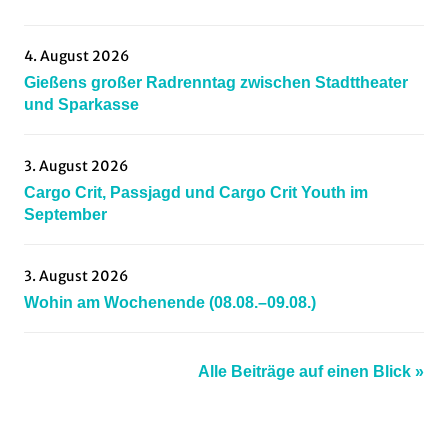
kleinlinden
,
Mittelhessen
,
4. August 2026
Mountainbiking
,
Gießens großer Radrenntag zwischen Stadttheater
Radsportnachrichten
,
und Sparkasse
rvkleinlinden
,
schrecksbach
,
3. August 2026
socialride
,
Cargo Crit, Passjagd und Cargo Crit Youth im
sovelo
,
September
staufenberg
,
thegravelclub
,
3. August 2026
veranstaltungen
,
Wohin am Wochenende (08.08.–09.08.)
vfbschrecksbach
,
waw
,
Alle Beiträge auf einen Blick »
WohinAmWochenende