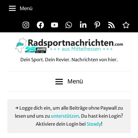
Zum
Menü
Inhalt
springen
Instagram
Facebook
YouTube
WhatsApp
LinkedIn
Pinterest
RSS-
Alle
Feed
Aussp
Dein Sport. Dein Revier. Nachrichten von hier.
Radsportnachrichten.co
aus
Menü
Mittelhessen
→ Logge dich ein, um alle Beiträge ohne Paywall zu
lesen und uns zu
unterstützen
. Du hast kein Login?
Aktiviere dein Login bei
Steady
!