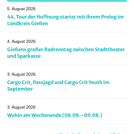
Gießen
,
5. August 2026
gravel
,
44. Tour der Hoffnung startet mit ihrem Prolog im
groupride
,
Landkreis Gießen
hombergohm
,
kleinlinden
,
4. August 2026
lahnwiesenparkrun
,
Gießens großer Radrenntag zwischen Stadttheater
Marburg
,
und Sparkasse
Mittelhessen
,
Mountainbiking
,
3. August 2026
münchen
,
Cargo Crit, Passjagd und Cargo Crit Youth im
parkrun
,
September
Radball
,
Radcross
,
3. August 2026
Radsportnachrichten
,
Wohin am Wochenende (08.08.–09.08.)
rsvkrofdorfgleiberg
,
rsvteutonia
,