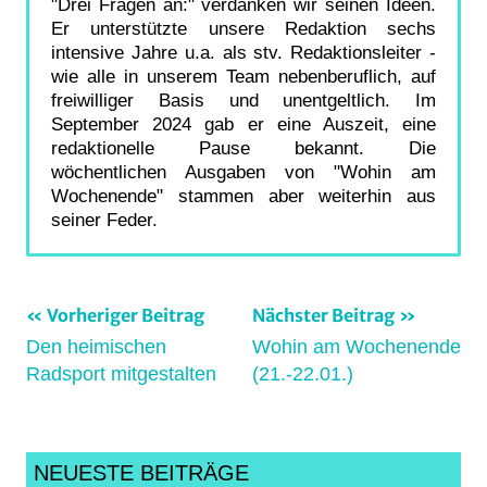
"Drei Fragen an:" verdanken wir seinen Ideen.
Er unterstützte unsere Redaktion sechs
intensive Jahre u.a. als stv. Redaktionsleiter -
wie alle in unserem Team nebenberuflich, auf
freiwilliger Basis und unentgeltlich. Im
September 2024 gab er eine Auszeit, eine
redaktionelle Pause bekannt. Die
wöchentlichen Ausgaben von "Wohin am
Wochenende" stammen aber weiterhin aus
seiner Feder.
Beitragsnavigation
Vorheriger Beitrag
Nächster Beitrag
Schlagwörter:
Den heimischen
Wohin am Wochenende
biketreff
,
Radsport mitgestalten
(21.-22.01.)
crossdm
,
Cycling
,
cyclocross
,
frankfurt
,
NEUESTE BEITRÄGE