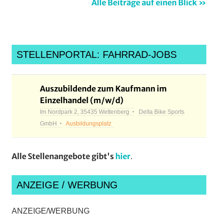
Alle Beiträge auf einen Blick »
running
,
rvkleinlinden
,
schwanenteichparkrun
,
tvhomberg
,
STELLENPORTAL: FAHRRAD-JOBS
veranstaltungen
,
volkslauf
,
waw
,
Auszubildende zum Kaufmann im
Einzelhandel (m/w/d)
Wettenberg
,
Im Nordpark 2, 35435 Wettenberg
Delta Bike Sports
WohinAmWochenende
GmbH
Ausbildungsplatz
Alle Stellenangebote gibt's
hier
.
ANZEIGE / WERBUNG
ANZEIGE/WERBUNG