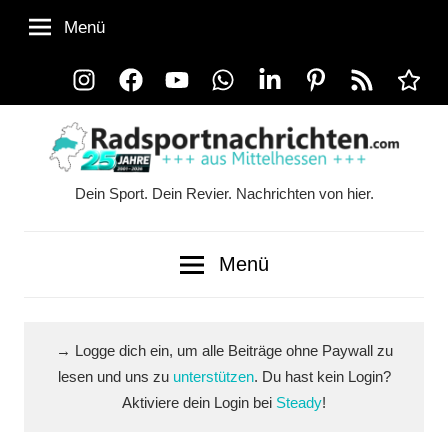
Zum
Menü
Inhalt
springen
Instagram
Facebook
YouTube
WhatsApp
LinkedIn
Pinterest
RSS-
Alle
Feed
Ausspi
Dein Sport. Dein Revier. Nachrichten von hier.
Radsportnachrichten.co
aus
Menü
Mittelhessen
→ Logge dich ein, um alle Beiträge ohne Paywall zu
lesen und uns zu
unterstützen
. Du hast kein Login?
Aktiviere dein Login bei
Steady
!