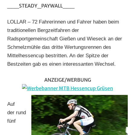
AMC
___STEADY_PAYWALL___
Rodheim-
Bieber
,
LOLLAR – 72 Fahrerinnen und Fahrer haben beim
Bergzeitfahren
,
traditionellen Bergzeitfahren der
RSC
Radsportgemeinschaft Gießen und Wieseck an der
Grünberg
,
Schmelzmühle das dritte Wertungsrennen des
RSG
Gießen
Mittelhessencup bestritten. An der Spitze der
und
Bestzeiten gab es einen interessanten Wechsel.
Wieseck
,
RV
ANZEIGE/WERBUNG
Gießen-
Kleinlinden
,
Strasse
,
Auf
Vereine
der rund
fünf