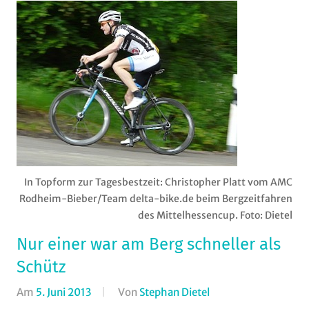
In Topform zur Tagesbestzeit: Christopher Platt vom AMC
Rodheim-Bieber/Team delta-bike.de beim Bergzeitfahren
des Mittelhessencup. Foto: Dietel
Nur einer war am Berg schneller als
Schütz
Am
5. Juni 2013
Von
Stephan Dietel
In