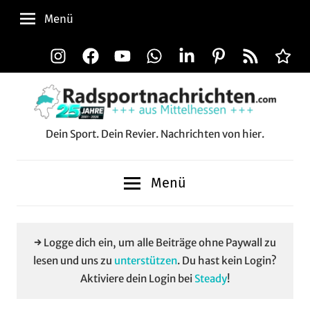
Zum
Menü
Inhalt
springen
Instagram
Facebook
YouTube
WhatsApp
LinkedIn
Pinterest
RSS-
Alle
Feed
Aussp
Dein Sport. Dein Revier. Nachrichten von hier.
Radsportnachrichten.c
aus
Menü
Mittelhessen
→ Logge dich ein, um alle Beiträge ohne Paywall zu
lesen und uns zu
unterstützen
. Du hast kein Login?
Aktiviere dein Login bei
Steady
!