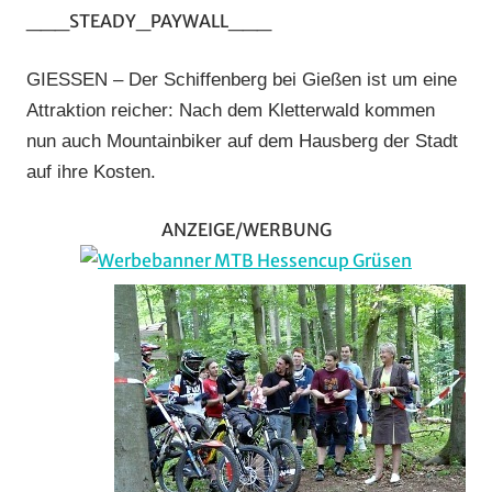
Cross
___STEADY_PAYWALL___
Country
,
Downhill
,
GIESSEN – Der Schiffenberg bei Gießen ist um eine
Marathon
,
Attraktion reicher: Nach dem Kletterwald kommen
Mountainbike
,
nun auch Mountainbiker auf dem Hausberg der Stadt
RSG
auf ihre Kosten.
Gießen
und
ANZEIGE/WERBUNG
Wieseck
,
Trial/BMX
,
Vereine