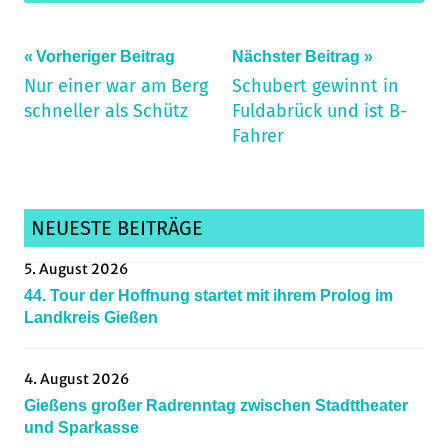
Beitragsnavigation
Schlagwörter:
Vorheriger Beitrag
Nächster Beitrag
Nur einer war am Berg
Schubert gewinnt in
archiv_150724
schneller als Schütz
Fuldabrück und ist B-
Fahrer
NEUESTE BEITRÄGE
5. August 2026
44. Tour der Hoffnung startet mit ihrem Prolog im
Landkreis Gießen
4. August 2026
Gießens großer Radrenntag zwischen Stadttheater
und Sparkasse