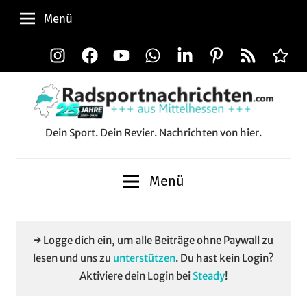
Zum
Menü
Inhalt
springen
Instagram
Facebook
YouTube
WhatsApp
LinkedIn
Pinterest
RSS-
Alle
Feed
Aussp
Dein Sport. Dein Revier. Nachrichten von hier.
Radsportnachrichten.c
aus
Menü
Mittelhessen
→ Logge dich ein, um alle Beiträge ohne Paywall zu
lesen und uns zu
unterstützen
. Du hast kein Login?
Aktiviere dein Login bei
Steady
!