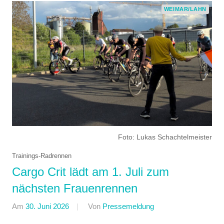
WEIMAR/LAHN
Foto: Lukas Schachtelmeister
Trainings-Radrennen
Cargo Crit lädt am 1. Juli zum
nächsten Frauenrennen
Am
30. Juni 2026
Von
Pressemeldung
In
Formate
,