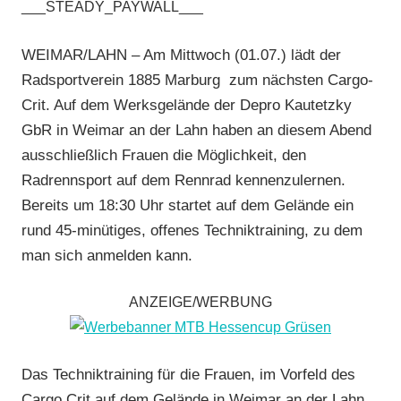
___STEADY_PAYWALL___
Jedermann
,
Orte
,
WEIMAR/LAHN – Am Mittwoch (01.07.) lädt der
RSV
Radsportverein 1885 Marburg zum nächsten Cargo-
Marburg
,
Crit. Auf dem Werksgelände der Depro Kautetzky
Rundstrecke
,
GbR in Weimar an der Lahn haben an diesem Abend
Strasse
,
ausschließlich Frauen die Möglichkeit, den
Vereine
,
Weimar/Lahn
,
Radrennsport auf dem Rennrad kennenzulernen.
Wohin
Bereits um 18:30 Uhr startet auf dem Gelände ein
am
rund 45-minütiges, offenes Techniktraining, zu dem
Wochenende
man sich anmelden kann.
(WaW)
/
ANZEIGE/WERBUNG
Veranstaltungstipps
Das Techniktraining für die Frauen, im Vorfeld des
Cargo Crit auf dem Gelände in Weimar an der Lahn