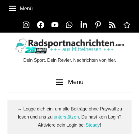
Zum
Menü
Inhalt
springen
Instagram
Facebook
YouTube
WhatsApp
LinkedIn
Pinterest
RSS-
Alle
Feed
Ausspi
Dein Sport. Dein Revier. Nachrichten von hier.
Radsportnachrichten.co
aus
Menü
Mittelhessen
→ Logge dich ein, um alle Beiträge ohne Paywall zu
lesen und uns zu
unterstützen
. Du hast kein Login?
Aktiviere dein Login bei
Steady
!