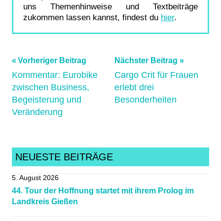
uns Themenhinweise und Textbeiträge
zukommen lassen kannst, findest du
hier
.
Beitragsnavigation
Schlagwörter:
Vorheriger Beitrag
Nächster Beitrag
Kommentar: Eurobike
Cargo Crit für Frauen
archiv_020726
,
zwischen Business,
erlebt drei
CargoCrit
,
Begeisterung und
Besonderheiten
Marburg
,
Veränderung
Mittelhessen
,
radrennen
,
Radsportnachrichten
,
NEUESTE BEITRÄGE
Radsportverein
,
Training
,
5. August 2026
Weimar
44. Tour der Hoffnung startet mit ihrem Prolog im
Landkreis Gießen