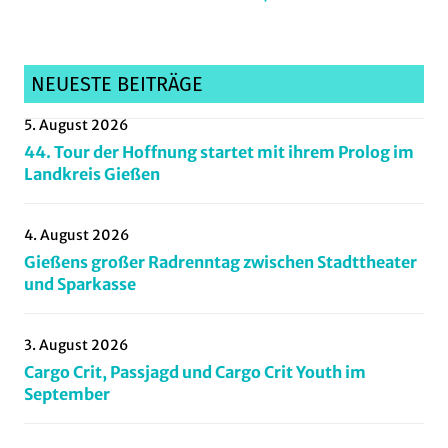
Mittelhessen
,
radrennen
,
Radsportnachrichten
NEUESTE BEITRÄGE
5. August 2026
44. Tour der Hoffnung startet mit ihrem Prolog im
Landkreis Gießen
4. August 2026
Gießens großer Radrenntag zwischen Stadttheater
und Sparkasse
3. August 2026
Cargo Crit, Passjagd und Cargo Crit Youth im
September