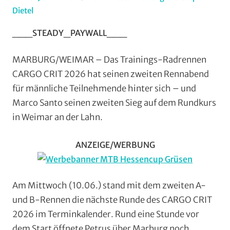
Dietel
In
Formate
,
___STEADY_PAYWALL___
Jedermann
,
Mit
MARBURG/WEIMAR – Das Trainings-Radrennen
Fotos
,
CARGO CRIT 2026 hat seinen zweiten Rennabend
Multimedia
,
für männliche Teilnehmende hinter sich – und
Orte
,
Marco Santo seinen zweiten Sieg auf dem Rundkurs
RSV
in Weimar an der Lahn.
Marburg
,
Rundstrecke
,
Strasse
,
ANZEIGE/WERBUNG
Vereine
,
Weimar/Lahn
,
Wohin
Am Mittwoch (10.06.) stand mit dem zweiten A-
am
und B-Rennen die nächste Runde des CARGO CRIT
Wochenende
2026 im Terminkalender. Rund eine Stunde vor
(WaW)
dem Start öffnete Petrus über Marburg noch