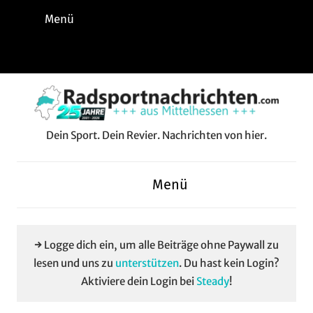
Zum
Menü
Inhalt
springen
Instagram
Facebook
YouTube
WhatsApp
LinkedIn
Pinterest
RSS-
Alle
Feed
Aussp
Dein Sport. Dein Revier. Nachrichten von hier.
Radsportnachrichten.c
aus
Menü
Mittelhessen
→ Logge dich ein, um alle Beiträge ohne Paywall zu
lesen und uns zu
unterstützen
. Du hast kein Login?
Aktiviere dein Login bei
Steady
!