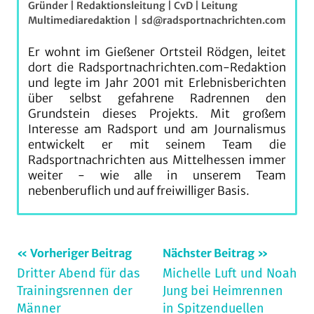
Gründer | Redaktionsleitung | CvD | Leitung
Multimediaredaktion
|
sd@radsportnachrichten.com
Er wohnt im Gießener Ortsteil Rödgen, leitet
dort die Radsportnachrichten.com-Redaktion
und legte im Jahr 2001 mit Erlebnisberichten
über selbst gefahrene Radrennen den
Grundstein dieses Projekts. Mit großem
Interesse am Radsport und am Journalismus
entwickelt er mit seinem Team die
Radsportnachrichten aus Mittelhessen immer
weiter - wie alle in unserem Team
nebenberuflich und auf freiwilliger Basis.
Beitragsnavigation
Schlagwörter:
Vorheriger Beitrag
Nächster Beitrag
Dritter Abend für das
Michelle Luft und Noah
archiv_300626
,
Trainingsrennen der
Jung bei Heimrennen
CargoCrit
,
Männer
in Spitzenduellen
Marburg
,