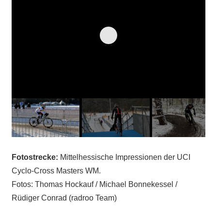
Fotostrecke:
Mittelhessische Impressionen der UCI
Cyclo-Cross Masters WM.
Fotos: Thomas Hockauf / Michael Bonnekessel /
Rüdiger Conrad (radroo Team)