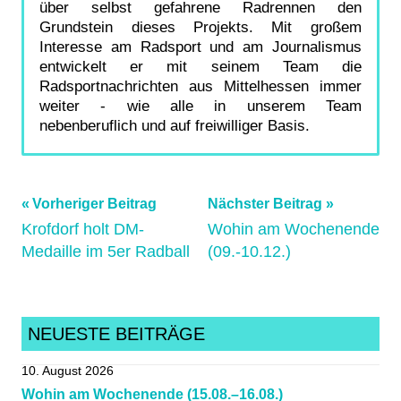
über selbst gefahrene Radrennen den
Grundstein dieses Projekts. Mit großem
Interesse am Radsport und am Journalismus
entwickelt er mit seinem Team die
Radsportnachrichten aus Mittelhessen immer
weiter - wie alle in unserem Team
nebenberuflich und auf freiwilliger Basis.
Beitragsnavigation
Schlagwörter:
Vorheriger Beitrag
Nächster Beitrag
Krofdorf holt DM-
Wohin am Wochenende
cx
,
Medaille im 5er Radball
(09.-10.12.)
Cyclo-
Cross
,
Mittelhessen
,
Radsportnachrichten
,
NEUESTE BEITRÄGE
Weltmeisterschaft
,
10. August 2026
WM
Wohin am Wochenende (15.08.–16.08.)