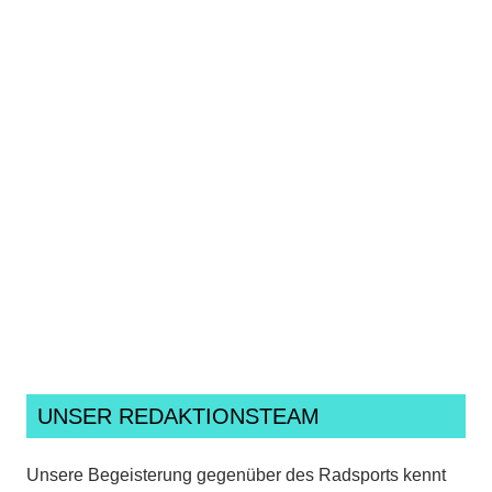
Ich habe die
Datenschutzerklärung
gelesen,
verstanden und akzeptiere sie.*
UNSER REDAKTIONSTEAM
Unsere Begeisterung gegenüber des Radsports kennt