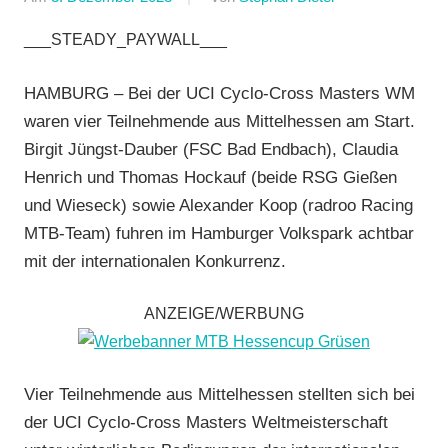
FSC
___STEADY_PAYWALL___
Bad
Endbach
,
HAMBURG – Bei der UCI Cyclo-Cross Masters WM
Mit
waren vier Teilnehmende aus Mittelhessen am Start.
Fotos
,
Birgit Jüngst-Dauber (FSC Bad Endbach), Claudia
Mountainbike
,
Henrich und Thomas Hockauf (beide RSG Gießen
Multimedia
,
und Wieseck) sowie Alexander Koop (radroo Racing
Radcross
,
RSG
MTB-Team) fuhren im Hamburger Volkspark achtbar
Gießen
mit der internationalen Konkurrenz.
und
Wieseck
,
ANZEIGE/WERBUNG
Vereine
Vier Teilnehmende aus Mittelhessen stellten sich bei
der UCI Cyclo-Cross Masters Weltmeisterschaft