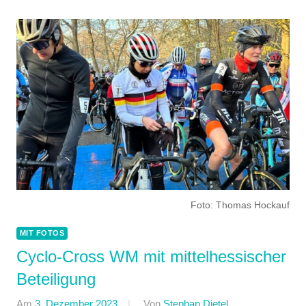
Foto: Thomas Hockauf
MIT FOTOS
Cyclo-Cross WM mit mittelhessischer
Beteiligung
Am
3. Dezember 2023
Von
Stephan Dietel
In