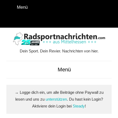
Zum
Menü
Inhalt
springen
Instagram
Facebook
YouTube
WhatsApp
LinkedIn
Pinterest
RSS-
Alle
Feed
Ausspi
Dein Sport. Dein Revier. Nachrichten von hier.
Radsportnachrichten.co
aus
Menü
Mittelhessen
→ Logge dich ein, um alle Beiträge ohne Paywall zu
lesen und uns zu
unterstützen
. Du hast kein Login?
Aktiviere dein Login bei
Steady
!