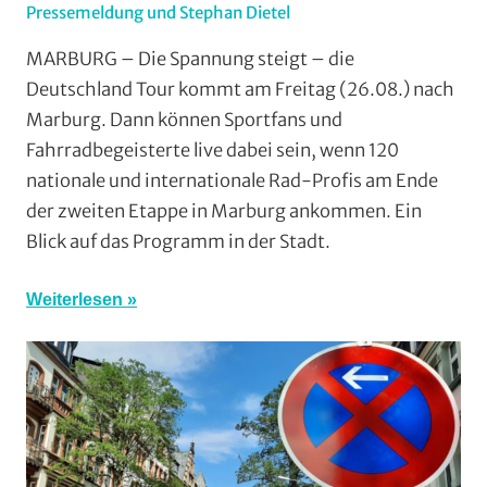
Pressemeldung und Stephan Dietel
In
Mit
MARBURG – Die Spannung steigt – die
Video
,
Deutschland Tour kommt am Freitag (26.08.) nach
Multimedia
,
Marburg. Dann können Sportfans und
RSV
Fahrradbegeisterte live dabei sein, wenn 120
Marburg
,
nationale und internationale Rad-Profis am Ende
Rundfahrten
,
der zweiten Etappe in Marburg ankommen. Ein
Strasse
,
Vereine
Blick auf das Programm in der Stadt.
Weiterlesen