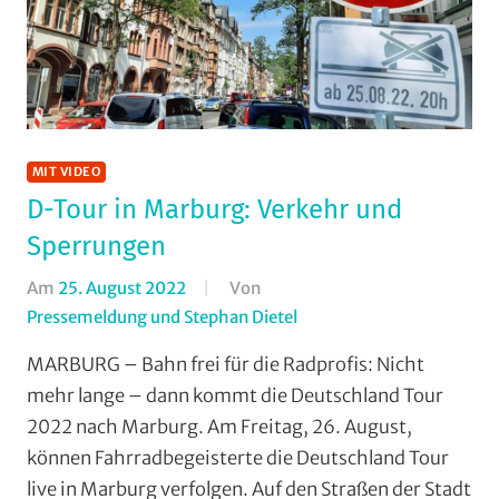
MIT VIDEO
D-Tour in Marburg: Verkehr und
Sperrungen
Am
25. August 2022
Von
Pressemeldung und Stephan Dietel
In
Mit
MARBURG – Bahn frei für die Radprofis: Nicht
Video
,
mehr lange – dann kommt die Deutschland Tour
Multimedia
,
2022 nach Marburg. Am Freitag, 26. August,
RSV
können Fahrradbegeisterte die Deutschland Tour
Marburg
,
live in Marburg verfolgen. Auf den Straßen der Stadt
Rundfahrten
,