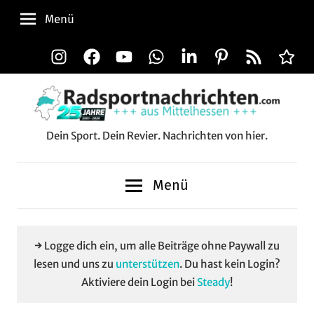
Zum
Menü
Inhalt
springen
Instagram
Facebook
YouTube
WhatsApp
LinkedIn
Pinterest
RSS-
Alle
Feed
Aussp
Dein Sport. Dein Revier. Nachrichten von hier.
Radsportnachrichten.c
aus
Menü
Mittelhessen
→ Logge dich ein, um alle Beiträge ohne Paywall zu
lesen und uns zu
unterstützen
. Du hast kein Login?
Aktiviere dein Login bei
Steady
!