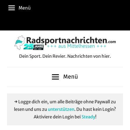
Zum
Menü
Inhalt
springen
Instagram
Facebook
YouTube
WhatsApp
LinkedIn
Pinterest
RSS-
Alle
Feed
Aussp
Dein Sport. Dein Revier. Nachrichten von hier.
Radsportnachrichten.c
aus
Menü
Mittelhessen
→ Logge dich ein, um alle Beiträge ohne Paywall zu
lesen und uns zu
unterstützen
. Du hast kein Login?
Aktiviere dein Login bei
Steady
!