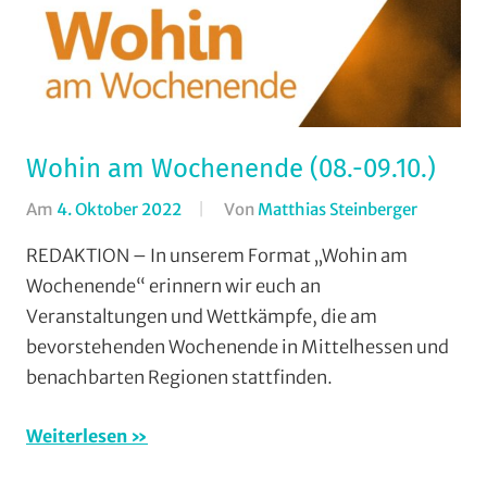
Wohin am Wochenende (08.-09.10.)
Am
4. Oktober 2022
Von
Matthias Steinberger
In
Formate
REDAKTION – In unserem Format „Wohin am
Wohin
Wochenende“ erinnern wir euch an
am
Veranstaltungen und Wettkämpfe, die am
Wochene
bevorstehenden Wochenende in Mittelhessen und
(WaW)
benachbarten Regionen stattfinden.
/
Veransta
Weiterlesen