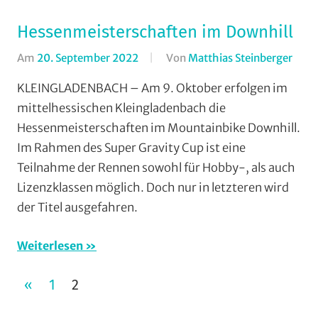
Hessenmeisterschaften im Downhill
Am
20. September 2022
Von
Matthias Steinberger
In
Down
KLEINGLADENBACH – Am 9. Oktober erfolgen im
Form
mittelhessischen Kleingladenbach die
Moun
Hessenmeisterschaften im Mountainbike Downhill.
Woh
Im Rahmen des Super Gravity Cup ist eine
am
Teilnahme der Rennen sowohl für Hobby-, als auch
Woc
Lizenzklassen möglich. Doch nur in letzteren wird
(Wa
/
der Titel ausgefahren.
Vera
Weiterlesen
Seitennummerierung
VORHERIGE
«
1
2
der
BEITRÄGE