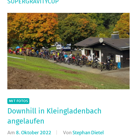
SUPERGRAVITYCUP
MIT FOTOS
Downhill in Kleingladenbach
angelaufen
Am
8. Oktober 2022
Von
Stephan Dietel
In