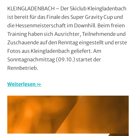
Downhill
,
KLEINGLADENBACH – Der Skiclub Kleingladenbach
Mit
ist bereit für das Finale des Super Gravity Cup und
Fotos
,
die Hessenmeisterschaft im Downhill. Beim freien
Mountainbike
,
Training haben sich Ausrichter, Teilnehmende und
Multimedia
,
Zuschauende auf den Renntag eingestellt und erste
Vereine
Fotos aus Kleingladenbach geliefert. Am
Sonntagnachmittag (09.10.) startet der
Rennbetrieb.
Weiterlesen