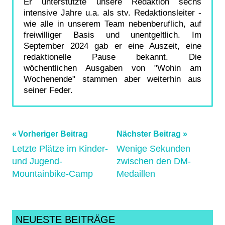
Er unterstützte unsere Redaktion sechs
intensive Jahre u.a. als stv. Redaktionsleiter -
wie alle in unserem Team nebenberuflich, auf
freiwilliger Basis und unentgeltlich. Im
September 2024 gab er eine Auszeit, eine
redaktionelle Pause bekannt. Die
wöchentlichen Ausgaben von "Wohin am
Wochenende" stammen aber weiterhin aus
seiner Feder.
Beitragsnavigation
Schlagwörter:
Vorheriger Beitrag
Nächster Beitrag
athletiktest
,
Letzte Plätze im Kinder-
Wenige Sekunden
und Jugend-
zwischen den DM-
biketreff
,
Mountainbike-Camp
Medaillen
bunddeutscherradfahrer
,
Cycling
,
darmstadt
,
ecycling
,
NEUESTE BEITRÄGE