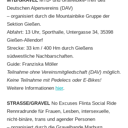
MTB
/
GRAVEL
MTB- und Gravelbike-Treff des
Deutschen Alpenvereins (DAV)
– organisiert durch die Mountainbike Gruppe der
Sektion Gießen.
Abfahrt: 13 Uhr, Sporthalle, Untergasse 34, 35398
Gießen-Allendorf
Strecke: 33 km / 400 Hm durch Gießens
südwestliche Nachbarschaften.
Guide: Franziska Möller
Teilnahme ohne Vereinsmitgliedschaft (DAV) möglich
.
Keine Teilnahme mit Pedelecs oder E-Bikes!
Weitere Informationen
hier
.
STRASSE/GRAVEL
No Excuses Flinta Social Ride
Rennradrunde für Frauen, Lesben, intersexuelle,
nicht-binäre, trans und agender Personen
– organisiert durch die Gravelbande Marburg.