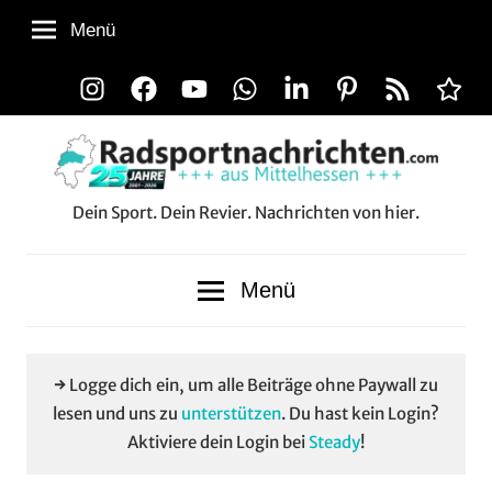
Zum
Menü
Inhalt
springen
Instagram
Facebook
YouTube
WhatsApp
LinkedIn
Pinterest
RSS-
Alle
Feed
Aussp
Dein Sport. Dein Revier. Nachrichten von hier.
Radsportnachrichten.co
aus
Menü
Mittelhessen
→ Logge dich ein, um alle Beiträge ohne Paywall zu
lesen und uns zu
unterstützen
. Du hast kein Login?
Aktiviere dein Login bei
Steady
!