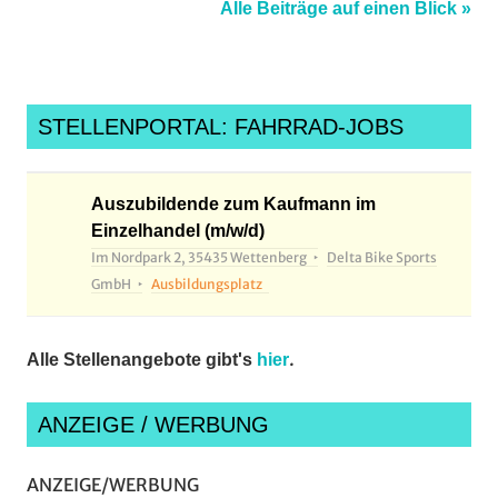
Alle Beiträge auf einen Blick »
Radsportnachrichten
,
roadcycling
,
rsvhansasoest
,
rsvmarburg
,
STELLENPORTAL: FAHRRAD-JOBS
rvkleinlinden
,
schwanenteichparkrun
,
socialride
,
Auszubildende zum Kaufmann im
Einzelhandel (m/w/d)
socialrides
,
Im Nordpark 2, 35435 Wettenberg
Delta Bike Sports
soest
,
GmbH
Ausbildungsplatz
tvhomberg
,
vcdarmstadt
,
veranstaltungen
,
.
Alle Stellenangebote gibt's
hier
vrtf
,
waw
,
ANZEIGE / WERBUNG
westfalenwinterbiketrophy
ANZEIGE/WERBUNG