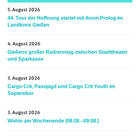
frankfurt
,
5. August 2026
GermanCycling
,
44. Tour der Hoffnung startet mit ihrem Prolog im
Gießen
,
Landkreis Gießen
gravel
,
groupride
,
4. August 2026
grupettosüdhessen
,
Gießens großer Radrenntag zwischen Stadttheater
hessenradsport
,
und Sparkasse
hombergohm
,
lahnwiesenparkrun
,
3. August 2026
Marburg
,
Cargo Crit, Passjagd und Cargo Crit Youth im
Mittelhessen
,
September
Mountainbiking
,
mtbhessencup
,
3. August 2026
Oberursel
,
Wohin am Wochenende (08.08.–09.08.)
parkrun
,
radsportbezirk
,