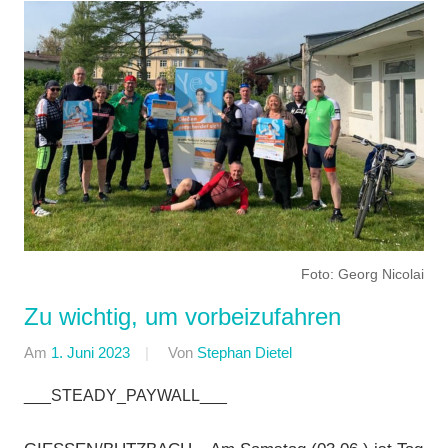
Foto: Georg Nicolai
Zu wichtig, um vorbeizufahren
Am
1. Juni 2023
Von
Stephan Dietel
In
Breitensport
,
___STEADY_PAYWALL___
Radtourenfahren
(RTF)
,