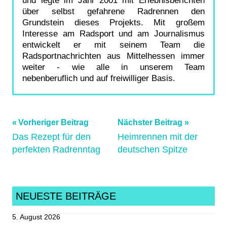
über selbst gefahrene Radrennen den
Grundstein dieses Projekts. Mit großem
Interesse am Radsport und am Journalismus
entwickelt er mit seinem Team die
Radsportnachrichten aus Mittelhessen immer
weiter - wie alle in unserem Team
nebenberuflich und auf freiwilliger Basis.
Beitragsnavigation
Schlagwörter:
Vorheriger Beitrag
Nächster Beitrag
Das Rezept für den
Heimrennen mit der
Butzbach
,
perfekten Radrenntag
deutschen Spitze
Gießen
,
Organspende
,
Radtour
,
TagderOrganspende
,
NEUESTE BEITRÄGE
ukgm
5. August 2026