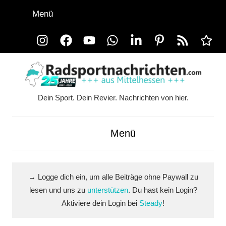
Zum
Menü
Inhalt
springen
Instagram
Facebook
YouTube
WhatsApp
LinkedIn
Pinterest
RSS-
Alle
Feed
Ausspi
Dein Sport. Dein Revier. Nachrichten von hier.
Radsportnachrichten.co
aus
Menü
Mittelhessen
→ Logge dich ein, um alle Beiträge ohne Paywall zu
lesen und uns zu
unterstützen
. Du hast kein Login?
Aktiviere dein Login bei
Steady
!