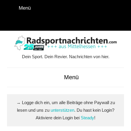
Zum
Menü
Inhalt
springen
Instagram
Facebook
YouTube
WhatsApp
LinkedIn
Pinterest
RSS-
Alle
Feed
Ausspi
Dein Sport. Dein Revier. Nachrichten von hier.
Radsportnachrichten.co
aus
Menü
Mittelhessen
→ Logge dich ein, um alle Beiträge ohne Paywall zu
lesen und uns zu
unterstützen
. Du hast kein Login?
Aktiviere dein Login bei
Steady
!