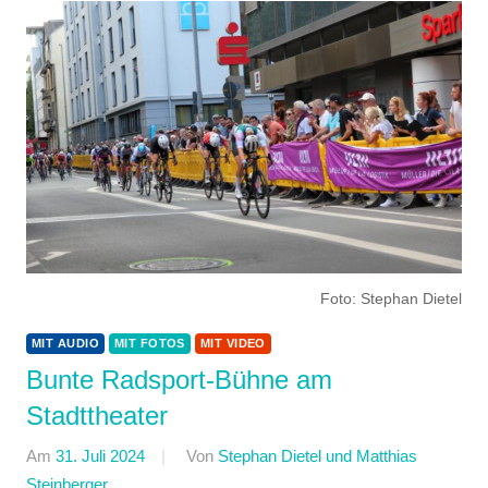
Foto: Stephan Dietel
MIT AUDIO
MIT FOTOS
MIT VIDEO
Bunte Radsport-Bühne am
Stadttheater
Am
31. Juli 2024
Von
Stephan Dietel und Matthias
Steinberger
In