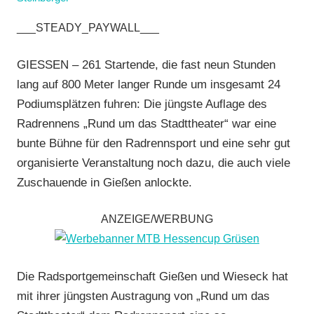
Jedermann
,
___STEADY_PAYWALL___
Mit
Audio
,
GIESSEN – 261 Startende, die fast neun Stunden
Mit
lang auf 800 Meter langer Runde um insgesamt 24
Fotos
,
Podiumsplätzen fuhren: Die jüngste Auflage des
Mit
Radrennens „Rund um das Stadttheater“ war eine
Video
,
bunte Bühne für den Radrennsport und eine sehr gut
Multimedia
,
RSG
organisierte Veranstaltung noch dazu, die auch viele
Gießen
Zuschauende in Gießen anlockte.
und
Wieseck
,
ANZEIGE/WERBUNG
Rundstrecke
,
Strasse
,
Vereine
Die Radsportgemeinschaft Gießen und Wieseck hat
mit ihrer jüngsten Austragung von „Rund um das