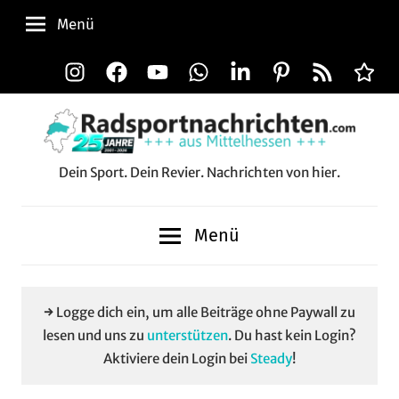
Zum
Menü
Inhalt
springen
Instagram
Facebook
YouTube
WhatsApp
LinkedIn
Pinterest
RSS-
Alle
Feed
Aussp
Dein Sport. Dein Revier. Nachrichten von hier.
Radsportnachrichten.c
aus
Menü
Mittelhessen
→ Logge dich ein, um alle Beiträge ohne Paywall zu
lesen und uns zu
unterstützen
. Du hast kein Login?
Aktiviere dein Login bei
Steady
!