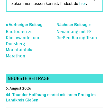
zukommen lassen kannst, findest du
hier
.
Beitragsnavigation
Schlagwörter:
Vorheriger Beitrag
Nächster Beitrag
Radtouren zu
Neuanfang mit PZ
Hessenmeisterschaft
,
Klimawandel und
Gießen Racing Team
Hungen
,
Dünsberg
Kunstradsport
,
Mountainbike
Mittelhessen
,
Marathon
Radsportnachrichten
NEUESTE BEITRÄGE
5. August 2026
44. Tour der Hoffnung startet mit ihrem Prolog im
Landkreis Gießen