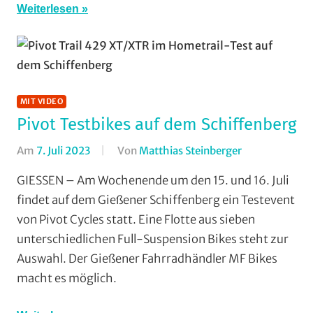
Weiterlesen
Multimedia
,
RSG
Gießen
und
Wieseck
,
Vereine
MIT VIDEO
Pivot Testbikes auf dem Schiffenberg
Am
7. Juli 2023
Von
Matthias Steinberger
In
Cross
GIESSEN – Am Wochenende um den 15. und 16. Juli
Country
,
findet auf dem Gießener Schiffenberg ein Testevent
Enduro
,
von Pivot Cycles statt. Eine Flotte aus sieben
Formate
,
unterschiedlichen Full-Suspension Bikes steht zur
Mit
Auswahl. Der Gießener Fahrradhändler MF Bikes
Video
,
macht es möglich.
Mountainbike
Multimedia
,