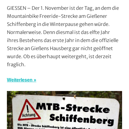
Downhill
,
GIESSEN – Der 1. November ist der Tag, an dem die
Enduro
,
Mountainbike Freeride-Strecke am Gießener
Mit
Schiffenberg in die Winterpause gehen würde.
Fotos
,
Normalerweise. Denn diesmal ist das elfte Jahr
Mountainbik
ihres Bestehens das erste Jahr in dem die offizielle
Multimedia
,
Strecke an Gießens Hausberg gar nicht geöffnet
RSG
Gießen
wurde. Ob es überhaupt weitergeht, ist derzeit
und
fraglich.
Wieseck
,
Vereine
Weiterlesen