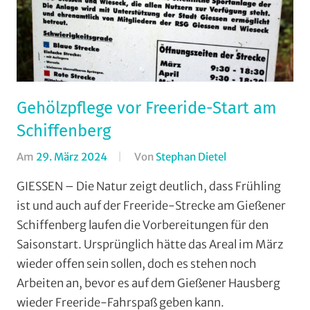
Gehölzpflege vor Freeride-Start am
Schiffenberg
Am
29. März 2024
Von
Stephan Dietel
In
Downhill
,
GIESSEN – Die Natur zeigt deutlich, dass Frühling
Enduro
,
ist und auch auf der Freeride-Strecke am Gießener
Mountainbike
,
Schiffenberg laufen die Vorbereitungen für den
RSG
Saisonstart. Ursprünglich hätte das Areal im März
Gießen
wieder offen sein sollen, doch es stehen noch
und
Arbeiten an, bevor es auf dem Gießener Hausberg
Wieseck
,
Vereine
wieder Freeride-Fahrspaß geben kann.