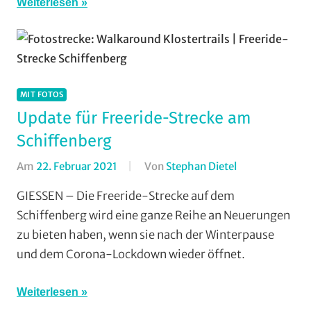
Wohin
Weiterlesen
am
Wochenende
(WaW)
/
Veranstaltung
MIT FOTOS
Update für Freeride-Strecke am
Schiffenberg
Am
22. Februar 2021
Von
Stephan Dietel
In
Dirt/BMX
,
GIESSEN – Die Freeride-Strecke auf dem
Downhill
,
Schiffenberg wird eine ganze Reihe an Neuerungen
Enduro
,
zu bieten haben, wenn sie nach der Winterpause
Mit
und dem Corona-Lockdown wieder öffnet.
Fotos
,
Mountainbike
,
Weiterlesen
Multimedia
,
RSG