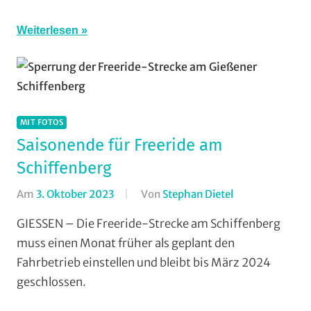
Weiterlesen
MIT FOTOS
Saisonende für Freeride am
Schiffenberg
Am
3. Oktober 2023
Von
Stephan Dietel
In
Dirt/BMX
,
GIESSEN – Die Freeride-Strecke am Schiffenberg
Downhill
,
muss einen Monat früher als geplant den
Enduro
,
Fahrbetrieb einstellen und bleibt bis März 2024
Mit
geschlossen.
Fotos
,
Mountainbike
,