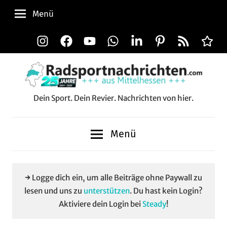
Zum
Menü
Inhalt
springen
Instagram
Facebook
YouTube
WhatsApp
LinkedIn
Pinterest
RSS-
Alle
Feed
Aussp
Dein Sport. Dein Revier. Nachrichten von hier.
Radsportnachrichten.c
aus
Menü
Mittelhessen
→ Logge dich ein, um alle Beiträge ohne Paywall zu
lesen und uns zu
unterstützen
. Du hast kein Login?
Aktiviere dein Login bei
Steady
!