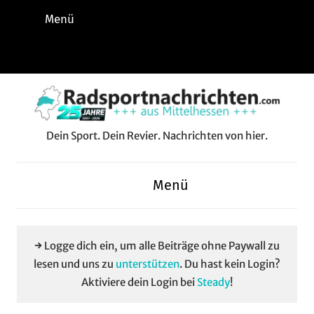
Zum
Menü
Inhalt
springen
Instagram
Facebook
YouTube
WhatsApp
LinkedIn
Pinterest
RSS-
Alle
Feed
Aussp
Dein Sport. Dein Revier. Nachrichten von hier.
Radsportnachrichten.c
aus
Menü
Mittelhessen
→ Logge dich ein, um alle Beiträge ohne Paywall zu
lesen und uns zu
unterstützen
. Du hast kein Login?
Aktiviere dein Login bei
Steady
!