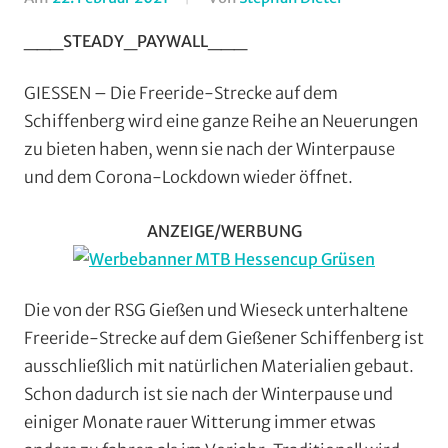
Dirt/BMX
,
___STEADY_PAYWALL___
Downhill
,
Enduro
,
GIESSEN – Die Freeride-Strecke auf dem
Mit
Schiffenberg wird eine ganze Reihe an Neuerungen
Fotos
,
zu bieten haben, wenn sie nach der Winterpause
Mountainbike
,
und dem Corona-Lockdown wieder öffnet.
Multimedia
,
RSG
ANZEIGE/WERBUNG
Gießen
und
Wieseck
,
Vereine
Die von der RSG Gießen und Wieseck unterhaltene
Freeride-Strecke auf dem Gießener Schiffenberg ist
ausschließlich mit natürlichen Materialien gebaut.
Schon dadurch ist sie nach der Winterpause und
einiger Monate rauer Witterung immer etwas