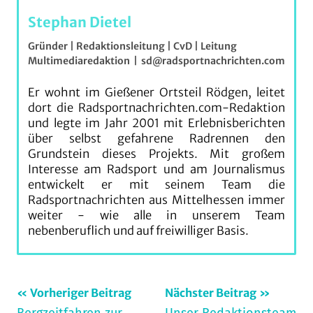
Stephan Dietel
Gründer | Redaktionsleitung | CvD | Leitung
Multimediaredaktion
|
sd@radsportnachrichten.com
Er wohnt im Gießener Ortsteil Rödgen, leitet
dort die Radsportnachrichten.com-Redaktion
und legte im Jahr 2001 mit Erlebnisberichten
über selbst gefahrene Radrennen den
Grundstein dieses Projekts. Mit großem
Interesse am Radsport und am Journalismus
entwickelt er mit seinem Team die
Radsportnachrichten aus Mittelhessen immer
weiter - wie alle in unserem Team
nebenberuflich und auf freiwilliger Basis.
Beitragsnavigation
Schlagwörter:
Vorheriger Beitrag
Nächster Beitrag
Bergzeitfahren zur
Unser Redaktionsteam
freeride
,