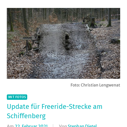
Foto: Christian Lengwenat
MIT FOTOS
Update für Freeride-Strecke am
Schiffenberg
Am
22. Februar 2021
Von
Stephan Dietel
In