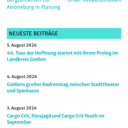
Amöneburg in Planung
freeridegießen
,
Gießen
,
Kloster
,
Klostertrails
,
NEUESTE BEITRÄGE
Mountainbike
,
5. August 2026
offiziellestrecke
,
44. Tour der Hoffnung startet mit ihrem Prolog im
Pumptrack
,
Landkreis Gießen
rsggiessenundwieseck
,
schiffenberg
,
4. August 2026
trails
Gießens großer Radrenntag zwischen Stadttheater
und Sparkasse
3. August 2026
Cargo Crit, Passjagd und Cargo Crit Youth im
September