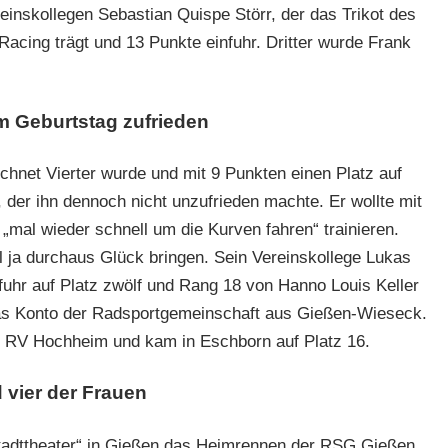
einskollegen Sebastian Quispe Störr, der das Trikot des
acing trägt und 13 Punkte einfuhr. Dritter wurde Frank
m Geburtstag zufrieden
hnet Vierter wurde und mit 9 Punkten einen Platz auf
der ihn dennoch nicht unzufrieden machte. Er wollte mit
mal wieder schnell um die Kurven fahren“ trainieren.
l ja durchaus Glück bringen. Sein Vereinskollege Lukas
 fuhr auf Platz zwölf und Rang 18 von Hanno Louis Keller
das Konto der Radsportgemeinschaft aus Gießen-Wieseck.
den RV Hochheim und kam in Eschborn auf Platz 16.
d vier der Frauen
tadttheater“ in Gießen das Heimrennen der RSG Gießen