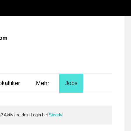
Instagram
Facebook
YouTube
WhatsApp
LinkedIn
Pinterest
RSS-
Alle
Feed
Ausspielwe
kalfilter
Mehr
Jobs
n? Aktiviere dein Login bei
Steady
!