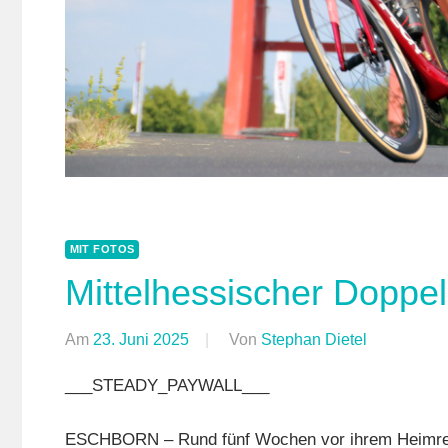
MIT FOTOS
Mittelhessischer Doppel
Am
23. Juni 2025
Von
Stephan Dietel
In
Mit
___STEADY_PAYWALL___
Fotos
,
Multimedia
ESCHBORN – Rund fünf Wochen vor ihrem Heimren