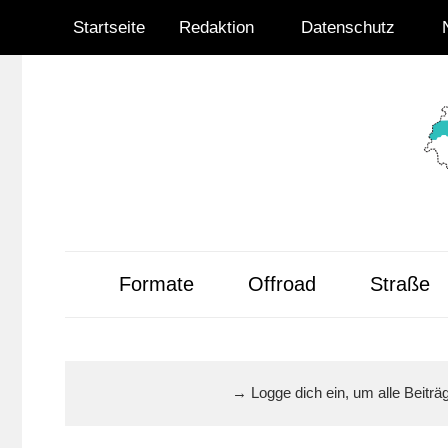
Zum
Startseite
Redaktion
Datenschutz
Inhalt
springen
Radsportnachrich
aus
Formate
Offroad
Straße
Mittelhessen
→ Logge dich ein, um alle Beitr