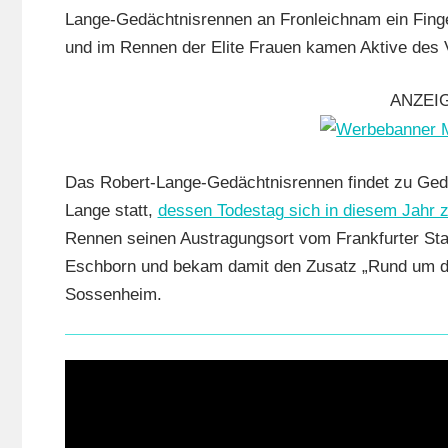
RSG
Lange-Gedächtnisrennen an Fronleichnam ein Fing
Buchenau
,
und im Rennen der Elite Frauen kamen Aktive des V
RSG
Gießen
ANZEI
und
Wieseck
,
Rundstrec
Das Robert-Lange-Gedächtnisrennen findet zu Ged
Strasse
,
Lange statt,
dessen Todestag sich in diesem Jahr z
Vereine
Rennen seinen Austragungsort vom Frankfurter St
Eschborn und bekam damit den Zusatz „Rund um den
Sossenheim.