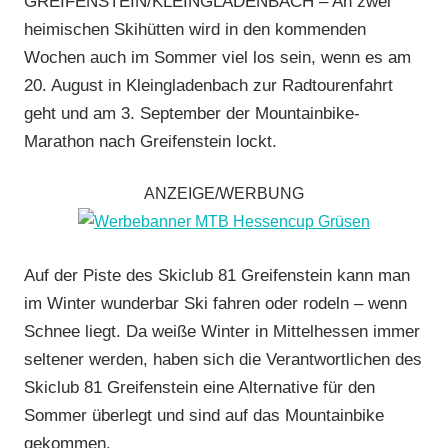
GREIFENSTEIN/KLEINGLADENBACH – An zwei
Radtourenfahren
heimischen Skihütten wird in den kommenden
(RTF)
,
Wochen auch im Sommer viel los sein, wenn es am
RSG
20. August in Kleingladenbach zur Radtourenfahrt
Buchenau
,
geht und am 3. September der Mountainbike-
Vereine
Marathon nach Greifenstein lockt.
ANZEIGE/WERBUNG
Auf der Piste des Skiclub 81 Greifenstein kann man
im Winter wunderbar Ski fahren oder rodeln – wenn
Schnee liegt. Da weiße Winter in Mittelhessen immer
seltener werden, haben sich die Verantwortlichen des
Skiclub 81 Greifenstein eine Alternative für den
Sommer überlegt und sind auf das Mountainbike
gekommen.