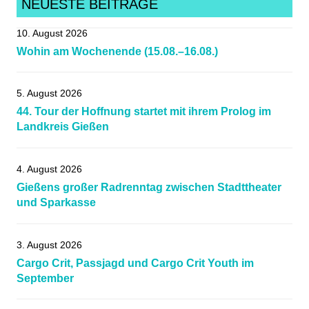
MTB-
NEUESTE BEITRÄGE
Marathon
,
10. August 2026
Radsportnachrichten
,
Wohin am Wochenende (15.08.–16.08.)
Radtourenfahrt
,
RTF
5. August 2026
44. Tour der Hoffnung startet mit ihrem Prolog im
Landkreis Gießen
4. August 2026
Gießens großer Radrenntag zwischen Stadttheater
und Sparkasse
3. August 2026
Cargo Crit, Passjagd und Cargo Crit Youth im
September