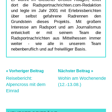
dort die Radsportnachrichten.com-Redaktion
und legte im Jahr 2001 mit Erlebnisberichten
über selbst gefahrene Radrennen den
Grundstein dieses Projekts. Mit großem
Interesse am Radsport und am Journalismus
entwickelt er mit seinem Team die
Radsportnachrichten aus Mittelhessen immer
weiter - wie alle in unserem Team
nebenberuflich und auf freiwilliger Basis.
Beitragsnavigation
Schlagwörter:
Vorheriger Beitrag
Nächster Beitrag
Reisebericht:
Wohin am Wochenende
CTF
,
Alpencross mit dem
(12.-13.08.)
greifenstein
,
Einrad
Kleingladenbach
,
Mittelhessen
,
MTB
,