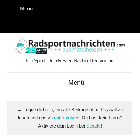
Zum
Menü
Inhalt
springen
Instagram
Facebook
YouTube
WhatsApp
LinkedIn
Pinterest
RSS-
Alle
Feed
Ausspi
Dein Sport. Dein Revier. Nachrichten von hier.
Radsportnachrichten.co
aus
Menü
Mittelhessen
→ Logge dich ein, um alle Beiträge ohne Paywall zu
lesen und uns zu
unterstützen
. Du hast kein Login?
Aktiviere dein Login bei
Steady
!