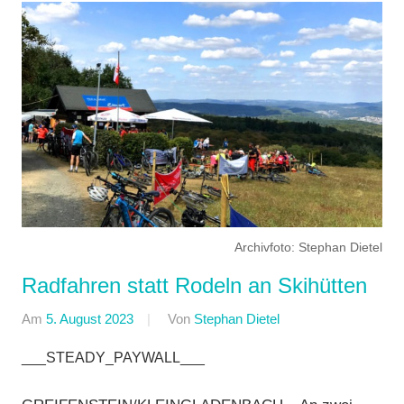
Archivfoto: Stephan Dietel
Radfahren statt Rodeln an Skihütten
Am
5. August 2023
Von
Stephan Dietel
In
Breitensport
,
___STEADY_PAYWALL___
Countrytourenfahren
(CTF)
,