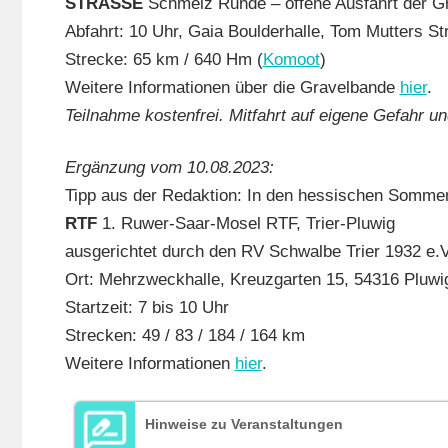
STRASSE
Schmelz Runde – offene Ausfahrt der G
Abfahrt: 10 Uhr, Gaia Boulderhalle, Tom Mutters S
Strecke: 65 km / 640 Hm (
Komoot
)
Weitere Informationen über die Gravelbande
hier
.
Teilnahme kostenfrei. Mitfahrt auf eigene Gefahr u
Ergänzung vom 10.08.2023:
Tipp aus der Redaktion: In den hessischen Sommer
RTF
1. Ruwer-Saar-Mosel RTF, Trier-Pluwig
ausgerichtet durch den RV Schwalbe Trier 1932 e.V
Ort: Mehrzweckhalle, Kreuzgarten 15, 54316 Pluwi
Startzeit: 7 bis 10 Uhr
Strecken: 49 / 83 / 184 / 164 km
Weitere Informationen
hier
.
Hinweise zu Veranstaltungen