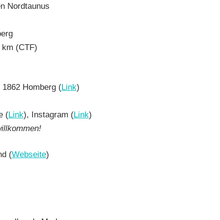
en Nordtaunus
berg
79 km (CTF)
V 1862 Homberg (
Link
)
)
e (
Link
), Instagram (
Link
)
willkommen!
d (
Webseite
)