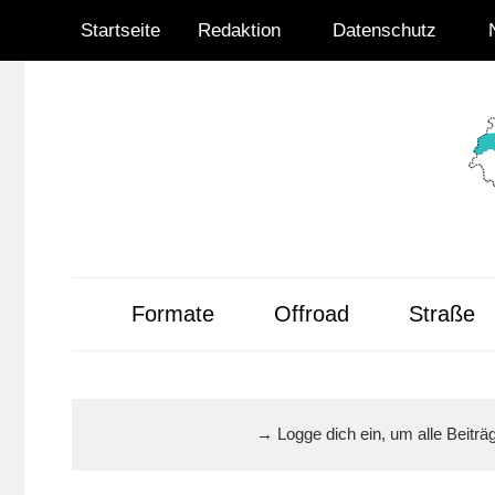
Zum
Startseite
Redaktion
Datenschutz
Inhalt
springen
Radsportnachrich
aus
Formate
Offroad
Straße
Mittelhessen
→ Logge dich ein, um alle Beitr