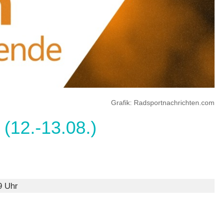
Grafik: Radsportnachrichten.com
12.-13.08.)
mate
,
in
9 Uhr
henende
W)