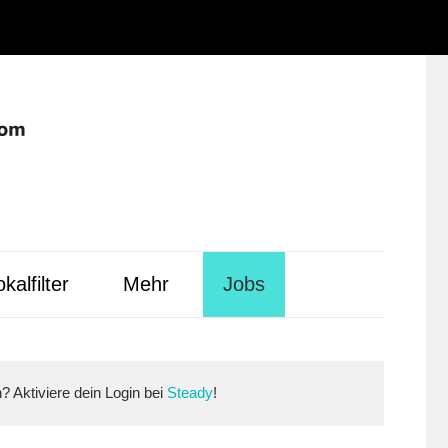
Instagram
Facebook
YouTube
WhatsApp
LinkedIn
Pinterest
RSS-
Alle
Feed
Ausspielwe
kalfilter
Mehr
Jobs
n? Aktiviere dein Login bei
Steady
!