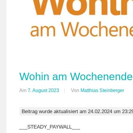
Wohin am Wochenende (
Am
7. August 2023
Von
Matthias Steinberger
In
For
Woh
Beitrag wurde aktualisiert am 24.02.2024 um 23:2
am
Woc
___STEADY_PAYWALL___
(Wa