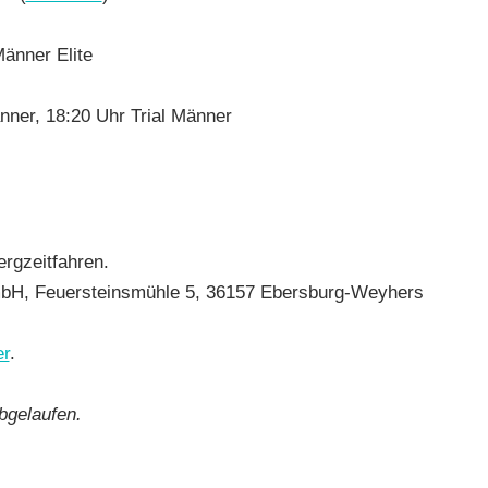
änner Elite
ner, 18:20 Uhr Trial Männer
rgzeitfahren.
H, Feuersteinsmühle 5, 36157 Ebersburg-Weyhers
er
.
bgelaufen.