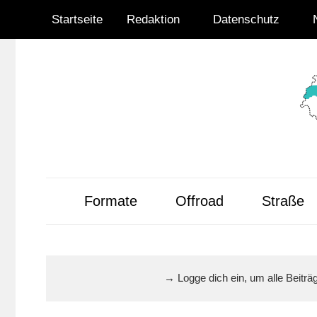
Zum
Startseite
Redaktion
Datenschutz
Inhalt
springen
Radsportnachrich
aus
Formate
Offroad
Straße
Mittelhessen
→ Logge dich ein, um alle Beitr