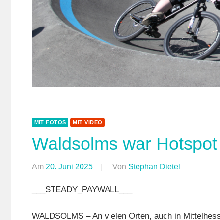
MIT FOTOS
MIT VIDEO
Waldsolms war Hotspot
Am
20. Juni 2025
Von
Stephan Dietel
In
Dirt/BMX
,
___STEADY_PAYWALL___
Mit
Fotos
,
WALDSOLMS – An vielen Orten, auch in Mittelhess