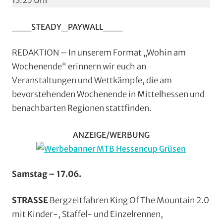
13:25 Uhr
Wochenend
(WaW)
___STEADY_PAYWALL___
/
Veranstaltun
REDAKTION – In unserem Format „Wohin am
Wochenende“ erinnern wir euch an
Veranstaltungen und Wettkämpfe, die am
bevorstehenden Wochenende in Mittelhessen und
benachbarten Regionen stattfinden.
ANZEIGE/WERBUNG
Samstag – 17.06.
STRASSE
Bergzeitfahren King Of The Mountain 2.0
mit Kinder-, Staffel- und Einzelrennen,