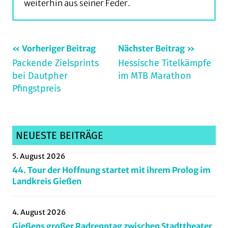
weiterhin aus seiner Feder.
Beitragsnavigation
Schlagwörter:
Vorheriger Beitrag
Nächster Beitrag
Packende Zielsprints
Hessische Titelkämpfe
Amöneburg
,
bei Dautpher
im MTB Marathon
Amöneburg13Hundert
,
Pfingstpreis
Bensheim
,
Bergzeitfahren
,
biketreff
,
Breitensport
,
NEUESTE BEITRÄGE
castletrails
,
5. August 2026
cityrennen
,
44. Tour der Hoffnung startet mit ihrem Prolog im
Cycling
,
Landkreis Gießen
dirtpark
,
Gießen
,
4. August 2026
girohattersheim
,
Gießens großer Radrenntag zwischen Stadttheater