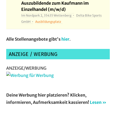
rsvsolms
,
Auszubildende zum Kaufmann im
Einzelhandel (m/w/d)
RTF
,
Im Nordpark 2, 35435 Wettenberg
Delta Bike Sports
rvkleinlinden
,
GmbH
Ausbildungsplatz
socialride
,
Solms
,
Alle Stellenangebote gibt's
hier
.
sovelo
,
ssgbensheim
,
ANZEIGE / WERBUNG
staufenberg
,
tvhomberg
,
ANZEIGE/WERBUNG
veranstaltungen
,
waw
,
WohinAmWochenende
Deine Werbung hier platzieren? Klicken,
informieren, Aufmerksamkeit kassieren!
Lesen »