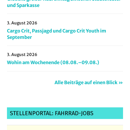
gravel
,
und Sparkasse
groupride
,
Hattersheim
,
3. August 2026
hessenradsport
,
Cargo Crit, Passjagd und Cargo Crit Youth im
hombergohm
,
September
kleinlinden
,
Limburg
,
3. August 2026
Mittelhessen
,
Wohin am Wochenende (08.08.–09.08.)
Mountainbiking
,
pannenhilfe
,
Alle Beiträge auf einen Blick »
petersberg
,
radmarathon
,
radrennen
,
Radsportnachrichten
,
STELLENPORTAL: FAHRRAD-JOBS
Radtourenfahrt
,
rsvnassovialimburg
,