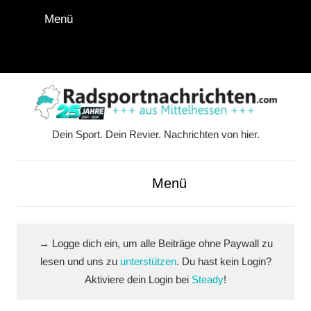
Zum
Menü
Inhalt
springen
Instagram
Facebook
YouTube
WhatsApp
LinkedIn
Pinterest
RSS-
Alle
Feed
Ausspi
Dein Sport. Dein Revier. Nachrichten von hier.
Radsportnachrichten.co
aus
Menü
Mittelhessen
→ Logge dich ein, um alle Beiträge ohne Paywall zu
lesen und uns zu
unterstützen
. Du hast kein Login?
Aktiviere dein Login bei
Steady
!