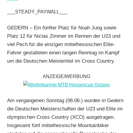
Cross
___STEADY_PAYWALL___
Country
,
Mit
GEDERN – Ein fünfter Platz für Noah Jung sowie
Fotos
,
Platz 12 für Niclas Zimmer im Rennen der U23 und
Mountainbike
,
viel Pech für die einzigen mittelhessischen Elite-
Multimedia
,
Fahrer gestalteten einen langen Renntag im Kampf
RSG
um die Deutschen Meistertitel im Cross Country.
Gießen
und
Wieseck
,
ANZEIGE/WERBUNG
TGV
Schotten
,
Vereine
Am vergangenen Sonntag (06.06.) wurden in Gedern
die Deutschen Meisterschaften der U23 und Elite im
olympischen Cross Country (XCO) ausgetragen.
Insgesamt fünf mittelhessische Mountainbiker