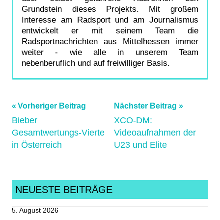
Grundstein dieses Projekts. Mit großem
Interesse am Radsport und am Journalismus
entwickelt er mit seinem Team die
Radsportnachrichten aus Mittelhessen immer
weiter - wie alle in unserem Team
nebenberuflich und auf freiwilliger Basis.
Beitragsnavigation
Schlagwörter:
Vorheriger Beitrag
Nächster Beitrag
Bieber
XCO-DM:
crosscountry
,
Gesamtwertungs-Vierte
Videoaufnahmen der
deltabike
,
in Österreich
U23 und Elite
deutschemeisterschaft
,
Deutschland
,
DM
,
gedern
,
NEUESTE BEITRÄGE
hwggedern
,
5. August 2026
Mittelhessen
,