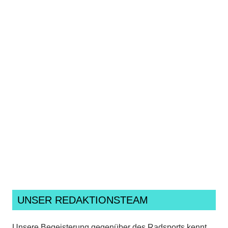
Ich habe die
Datenschutzerklärung
gelesen,
verstanden und akzeptiere sie.*
UNSER REDAKTIONSTEAM
Unsere Begeisterung gegenüber des Radsports kennt