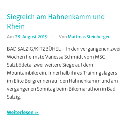
(WaW)
/
Siegreich am Hahnenkamm und
Veranstaltungs
Rhein
Am
28. August 2019
Von
Matthias Steinberger
In
Cross
BAD SALZIG/KITZBÜHEL – In den vergangenen zwei
Country
,
Wochen heimste Vanessa Schmidt vom MSC
Maratho
Salzbödetal zwei weitere Siege auf dem
Mountai
Mountainbike ein. Innerhalb ihres Trainingslagers
MSC
im Elite Bergrennen auf den Hahnenkamm und am
Salzböde
vergangenen Sonntag beim Bikemarathon in Bad
TV
Haiger
,
Salzig.
Vereine
Weiterlesen