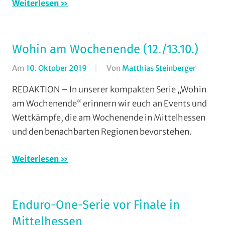
Weiterlesen
Wohin am Wochenende (12./13.10.)
Am
10. Oktober 2019
Von
Matthias Steinberger
In
Enduro
,
REDAKTION – In unserer kompakten Serie „Wohin
Mountai
am Wochenende“ erinnern wir euch an Events und
MSC
Wettkämpfe, die am Wochenende in Mittelhessen
Salzböd
und den benachbarten Regionen bevorstehen.
Vereine
,
Wohin
Weiterlesen
am
Wochen
(WaW)
/
Enduro-One-Serie vor Finale in
Veranst
Mittelhessen