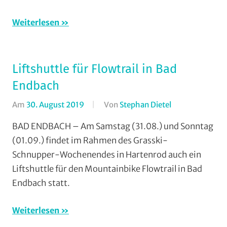
Scho
Verei
Weiterlesen
Liftshuttle für Flowtrail in Bad
Endbach
Am
30. August 2019
Von
Stephan Dietel
In
Downhill
,
BAD ENDBACH – Am Samstag (31.08.) und Sonntag
Enduro
,
(01.09.) findet im Rahmen des Grasski-
Mountainbike
,
Schnupper-Wochenendes in Hartenrod auch ein
MSC
Liftshuttle für den Mountainbike Flowtrail in Bad
Salzbödetal
,
Endbach statt.
Vereine
,
Wohin
Weiterlesen
am
Wochenende