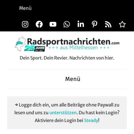
Zum
Menü
Inhalt
springen
Instagram
Facebook
YouTube
WhatsApp
LinkedIn
Pinterest
RSS-
Alle
Feed
Aussp
Dein Sport. Dein Revier. Nachrichten von hier.
Radsportnachrichten.c
aus
Menü
Mittelhessen
→ Logge dich ein, um alle Beiträge ohne Paywall zu
lesen und uns zu
unterstützen
. Du hast kein Login?
Aktiviere dein Login bei
Steady
!