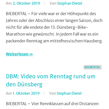
Am
2. Oktober 2019
Von
Stephan Dietel
In
AMC
BIEBERTAL – Für viele war er der Höhepunkt des
Rodheim-
Jahres oder der Abschluss einer langen Saison, doch
Bieber
,
nicht für alle endete der 13. Dünsberg-Bike-
Biebertal
,
Marathon wie gewünscht. In jedem Fall war es ein
Marathon
,
packender Renntag am mittelhessischen Hausberg.
Mit
Fotos
,
Weiterlesen
Mountainbike
,
MSC
Salzbödetal
,
BIEBERTAL
Multimedia
,
DBM: Video vom Renntag rund um
Orte
,
den Dünsberg
RSC
Grünberg
,
Am
1. Oktober 2019
Von
Stephan Dietel
In
RSG
AMC
BIEBERTAL – Vier Rennklassen auf drei Distanzen
Gießen
Rodheim-