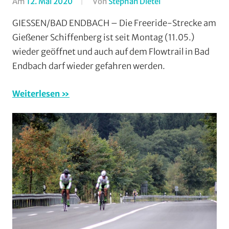
Am
12. Mai 2020
Von
Stephan Dietel
In
Downhill
,
GIESSEN/BAD ENDBACH – Die Freeride-Strecke am
Enduro
,
Gießener Schiffenberg ist seit Montag (11.05.)
Mountainbike
,
wieder geöffnet und auch auf dem Flowtrail in Bad
MSC
Endbach darf wieder gefahren werden.
Salzbödetal
,
RSG
Weiterlesen
Gießen
und
Wieseck
,
Vereine