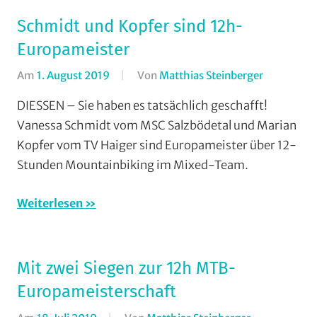
Schmidt und Kopfer sind 12h-
Europameister
Am
1. August 2019
Von
Matthias Steinberger
In
Cross
DIESSEN – Sie haben es tatsächlich geschafft!
Country
,
Vanessa Schmidt vom MSC Salzbödetal und Marian
Marathon
,
Kopfer vom TV Haiger sind Europameister über 12-
Mountainb
Stunden Mountainbiking im Mixed-Team.
MSC
Salzbödeta
Weiterlesen
TV
Haiger
,
Vereine
Mit zwei Siegen zur 12h MTB-
Europameisterschaft