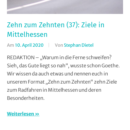
Zehn zum Zehnten (37): Ziele in
Mittelhessen
Am
10. April 2020
Von
Stephan Dietel
In
10-
REDAKTION – „Warum in die Ferne schweifen?
fach/Zehn
Sieh, das Gute liegt so nah“, wusste schon Goethe.
zum
Wir wissen da auch etwas und nennen euch in
Zehnten
,
unserem Format „Zehn zum Zehnten“ zehn Ziele
Breitensport
,
zum Radfahren in Mittelhessen und deren
Countrytourenfa
Besonderheiten.
(CTF)
,
Formate
,
MSC
Weiterlesen
Salzbödetal
,
Radtourenfahren