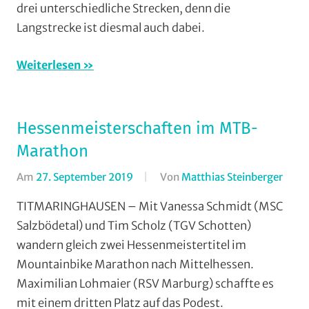
Schotten
,
drei unterschiedliche Strecken, denn die
Mountainbi
Vereine
Langstrecke ist diesmal auch dabei.
MSC
Salzbödetal
Orte
,
Weiterlesen
RSC
Grünberg
,
RSG
Hessenmeisterschaften im MTB-
Gießen
Marathon
und
Wieseck
,
Am
27. September 2019
Von
Matthias Steinberger
In
Vereine
,
Mara
TITMARINGHAUSEN – Mit Vanessa Schmidt (MSC
Wohin
Moun
am
Salzbödetal) und Tim Scholz (TGV Schotten)
MSC
Wochenend
wandern gleich zwei Hessenmeistertitel im
Salzb
(WaW)
Mountainbike Marathon nach Mittelhessen.
RSV
/
Maximilian Lohmaier (RSV Marburg) schaffte es
Marb
Veranstaltu
mit einem dritten Platz auf das Podest.
TGV