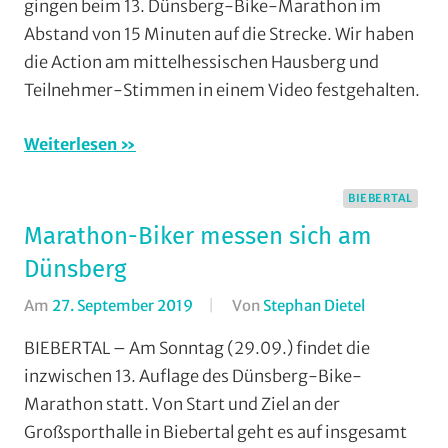
gingen beim 13. Dünsberg-Bike-Marathon im
und
Bieber
,
Wieseck
,
Abstand von 15 Minuten auf die Strecke. Wir haben
Biebertal
,
RV
die Action am mittelhessischen Hausberg und
Marathon
,
Gießen-
Teilnehmer-Stimmen in einem Video festgehalten.
Mountainbike
,
Kleinlinden
,
MSC
TGV
Weiterlesen
Salzbödetal
,
Schotten
,
Orte
,
Vereine
RSC
BIEBERTAL
Grünberg
,
Marathon-Biker messen sich am
RSG
Dünsberg
Gießen
und
Am
27. September 2019
Von
Stephan Dietel
In
Wieseck
,
AMC
BIEBERTAL – Am Sonntag (29.09.) findet die
RV
Rodheim-
inzwischen 13. Auflage des Dünsberg-Bike-
Gießen-
Bieber
,
Kleinlinden
,
Marathon statt. Von Start und Ziel an der
Biebertal
,
TGV
Großsporthalle in Biebertal geht es auf insgesamt
Marathon
,