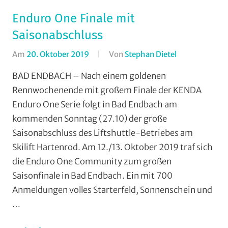
(RTF)
,
Enduro One Finale mit
Radwandern
,
Saisonabschluss
RSG
Buchenau
,
Am
20. Oktober 2019
Von
Stephan Dietel
In
RSG
AMC
BAD ENDBACH – Nach einem goldenen
Gießen
Rodheim-
und
Rennwochenende mit großem Finale der KENDA
Bieber
,
Wieseck
,
Enduro One Serie folgt in Bad Endbach am
Enduro
,
Vereine
kommenden Sonntag (27.10) der große
Mountainbike
Saisonabschluss des Liftshuttle-Betriebes am
MSC
Skilift Hartenrod. Am 12./13. Oktober 2019 traf sich
Salzbödetal
,
Vereine
die Enduro One Community zum großen
Saisonfinale in Bad Endbach. Ein mit 700
Anmeldungen volles Starterfeld, Sonnenschein und
…