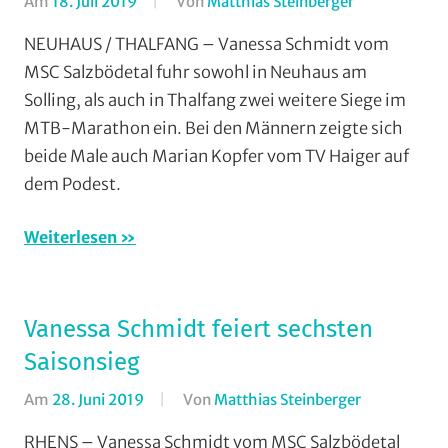
Am
18. Juli 2019
Von
Matthias Steinberger
In
Marathon
,
NEUHAUS / THALFANG – Vanessa Schmidt vom
Mountainbik
MSC Salzbödetal fuhr sowohl in Neuhaus am
MSC
Solling, als auch in Thalfang zwei weitere Siege im
Salzbödetal
,
MTB-Marathon ein. Bei den Männern zeigte sich
TV
beide Male auch Marian Kopfer vom TV Haiger auf
Haiger
,
dem Podest.
Vereine
Weiterlesen
Vanessa Schmidt feiert sechsten
Saisonsieg
Am
28. Juni 2019
Von
Matthias Steinberger
In
AMC
RHENS – Vanessa Schmidt vom MSC Salzbödetal