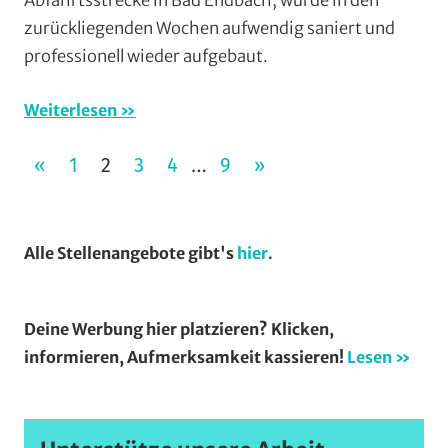
Abfahrtsstrecke in Bad Endbach, wurde in den
Mountainbike
,
zurückliegenden Wochen aufwendig saniert und
MSC
professionell wieder aufgebaut.
Salzbödetal
,
Trial/BMX
,
Vereine
,
Weiterlesen
Wohin
Seitennummerierung
am
VORHERIGE
NÄCHSTE
«
1
2
3
4
9
»
…
Wochenende
der
BEITRÄGE
BEITRÄGE
(WaW)
Beiträge
/
Alle Stellenangebote gibt's
hier
.
Veranstaltungstipp
Deine Werbung hier platzieren? Klicken,
informieren, Aufmerksamkeit kassieren!
Lesen »