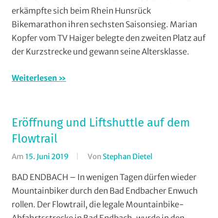
Rodheim-
erkämpfte sich beim Rhein Hunsrück
Bieber
,
Bikemarathon ihren sechsten Saisonsieg. Marian
Marathon
,
Kopfer vom TV Haiger belegte den zweiten Platz auf
Mountainbi
der Kurzstrecke und gewann seine Altersklasse.
MSC
Salzbödetal
,
Weiterlesen
RSG
Gießen
und
Wieseck
,
Eröffnung und Liftshuttle auf dem
TV
Flowtrail
Haiger
,
Vereine
Am
15. Juni 2019
Von
Stephan Dietel
In
Cross
BAD ENDBACH – In wenigen Tagen dürfen wieder
Country
,
Mountainbiker durch den Bad Endbacher Enwuch
Downhill
,
rollen. Der Flowtrail, die legale Mountainbike-
Enduro
,