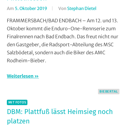
Am
5. Oktober 2019
Von
Stephan Dietel
In
AMC
FRAMMERSBACH/BAD ENDBACH – Am 12. und 13.
Rodheim-
Oktober kommt die Enduro-One-Rennserie zum
Bieber
,
Finalrennen nach Bad Endbach. Das freut nicht nur
Enduro
,
den Gastgeber, die Radsport-Abteilung des MSC
Mountainbike
,
Salzbödetal, sondern auch die Biker des AMC
MSC
Rodheim-Bieber.
Salzbödetal
,
Vereine
Weiterlesen
BIEBERTAL
MIT FOTOS
DBM: Plattfuß lässt Heimsieg noch
platzen