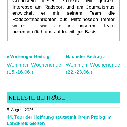
Grundstein dieses Projekts. Mit großem
Interesse am Radsport und am Journalismus
entwickelt er mit seinem Team die
Radsportnachrichten aus Mittelhessen immer
weiter - wie alle in unserem Team
nebenberuflich und auf freiwilliger Basis.
Beitragsnavigation
Schlagwörter:
Vorheriger Beitrag
Nächster Beitrag
Wohin am Wochenende
Wohin am Wochenende
badendbach
,
(15.-16.06.)
(22.-23.06.)
Flowtrail
,
freeride
,
Gießen
,
Mittelhessen
,
NEUESTE BEITRÄGE
Radsportnachrichten
5. August 2026
44. Tour der Hoffnung startet mit ihrem Prolog im
Landkreis Gießen