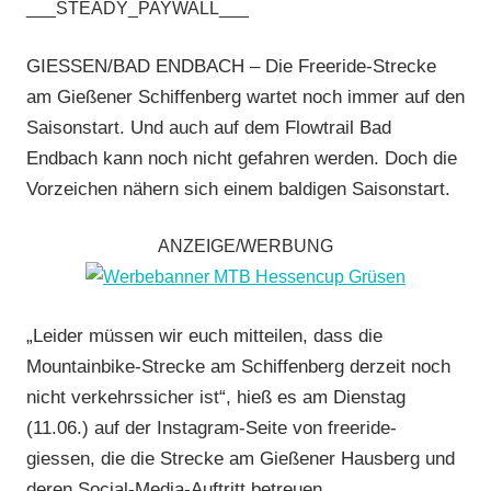
___STEADY_PAYWALL___
Enduro
,
FSC
GIESSEN/BAD ENDBACH – Die Freeride-Strecke
Bad
am Gießener Schiffenberg wartet noch immer auf den
Endbach
,
Saisonstart. Und auch auf dem Flowtrail Bad
Mountainbike
,
Endbach kann noch nicht gefahren werden. Doch die
RSG
Vorzeichen nähern sich einem baldigen Saisonstart.
Gießen
und
Wieseck
,
ANZEIGE/WERBUNG
Vereine
„Leider müssen wir euch mitteilen, dass die
Mountainbike-Strecke am Schiffenberg derzeit noch
nicht verkehrssicher ist“, hieß es am Dienstag
(11.06.) auf der Instagram-Seite von freeride-
giessen, die die Strecke am Gießener Hausberg und
deren Social-Media-Auftritt betreuen.