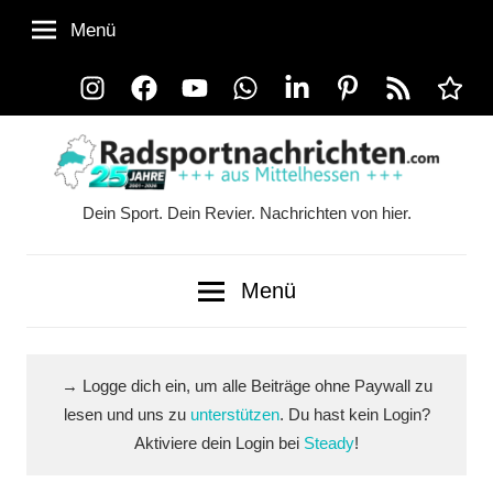
Zum
Menü
Inhalt
springen
Instagram
Facebook
YouTube
WhatsApp
LinkedIn
Pinterest
RSS-
Alle
Feed
Ausspi
Dein Sport. Dein Revier. Nachrichten von hier.
Radsportnachrichten.co
aus
Menü
Mittelhessen
→ Logge dich ein, um alle Beiträge ohne Paywall zu
lesen und uns zu
unterstützen
. Du hast kein Login?
Aktiviere dein Login bei
Steady
!