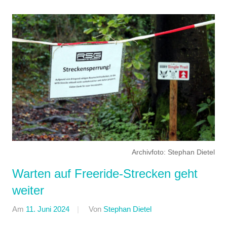
Archivfoto: Stephan Dietel
Warten auf Freeride-Strecken geht
weiter
Am
11. Juni 2024
Von
Stephan Dietel
In
Downhill
,