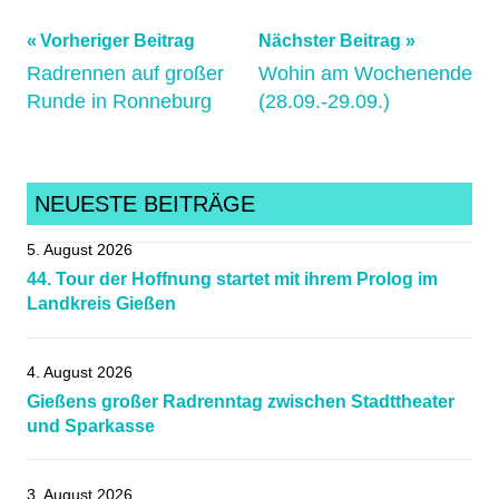
Beitragsnavigation
Schlagwörter:
Vorheriger Beitrag
Nächster Beitrag
Radrennen auf großer
Wohin am Wochenende
archiv_290525_4
,
Runde in Ronneburg
(28.09.-29.09.)
Bergzeitfahren
,
HBC
,
HBC2024
,
HessenBergCup
,
NEUESTE BEITRÄGE
Mittelhessen
,
5. August 2026
Radsportnachrichten
,
44. Tour der Hoffnung startet mit ihrem Prolog im
Schmelz
,
Landkreis Gießen
Schmelzmühle
,
Streckenrekord
4. August 2026
Gießens großer Radrenntag zwischen Stadttheater
und Sparkasse
3. August 2026