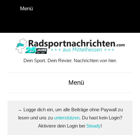
Zum
Menü
Inhalt
springen
Instagram
Facebook
YouTube
WhatsApp
LinkedIn
Pinterest
RSS-
Alle
Feed
Ausspi
Dein Sport. Dein Revier. Nachrichten von hier.
Radsportnachrichten.co
aus
Menü
Mittelhessen
→ Logge dich ein, um alle Beiträge ohne Paywall zu
lesen und uns zu
unterstützen
. Du hast kein Login?
Aktiviere dein Login bei
Steady
!