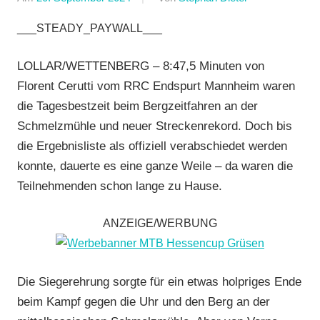
Bergzeitfahren
,
___STEADY_PAYWALL___
FSC
Bad
LOLLAR/WETTENBERG – 8:47,5 Minuten von
Endbach
,
Florent Cerutti vom RRC Endspurt Mannheim waren
Jedermann
,
die Tagesbestzeit beim Bergzeitfahren an der
Mit
Schmelzmühle und neuer Streckenrekord. Doch bis
Fotos
,
die Ergebnisliste als offiziell verabschiedet werden
Mit
Video
,
konnte, dauerte es eine ganze Weile – da waren die
Multimedia
,
Teilnehmenden schon lange zu Hause.
Radsportbezirk
Lahn
,
ANZEIGE/WERBUNG
RSG
Buchenau
,
RSG
Die Siegerehrung sorgte für ein etwas holpriges Ende
Gießen
beim Kampf gegen die Uhr und den Berg an der
und