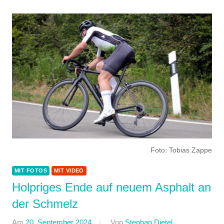
Foto: Tobias Zappe
MIT FOTOS
MIT VIDEO
Holpriges Ende auf neuem Asphalt an
der Schmelz
Am
20. September 2024
Von
Stephan Dietel
In