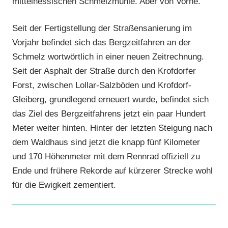
mittelhessischen Schmelzmühle. Aber von Vorne.
Wieseck
,
RSV
Seit der Fertigstellung der Straßensanierung im
Marburg
,
Vorjahr befindet sich das Bergzeitfahren an der
RV
Schmelz wortwörtlich in einer neuen Zeitrechnung.
Gießen-
Seit der Asphalt der Straße durch den Krofdorfer
Kleinlinden
,
Forst, zwischen Lollar-Salzböden und Krofdorf-
Strasse
,
Gleiberg, grundlegend erneuert wurde, befindet sich
Vereine
das Ziel des Bergzeitfahrens jetzt ein paar Hundert
Meter weiter hinten. Hinter der letzten Steigung nach
dem Waldhaus sind jetzt die knapp fünf Kilometer
und 170 Höhenmeter mit dem Rennrad offiziell zu
Ende und frühere Rekorde auf kürzerer Strecke wohl
für die Ewigkeit zementiert.