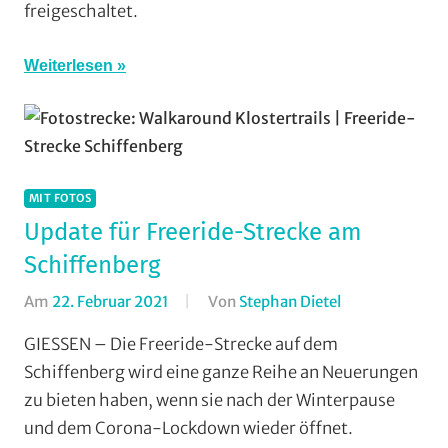
freigeschaltet.
Weiterlesen
MIT FOTOS
Update für Freeride-Strecke am
Schiffenberg
Am
22. Februar 2021
Von
Stephan Dietel
In
Dirt/BMX
,
GIESSEN – Die Freeride-Strecke auf dem
Downhill
,
Schiffenberg wird eine ganze Reihe an Neuerungen
Enduro
,
zu bieten haben, wenn sie nach der Winterpause
Mit
und dem Corona-Lockdown wieder öffnet.
Fotos
,