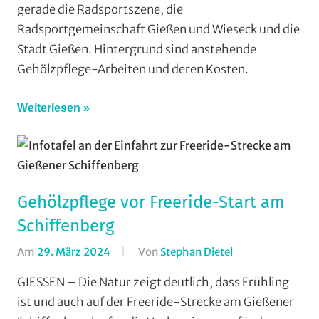
gerade die Radsportszene, die
Mountainbike
,
Radsportgemeinschaft Gießen und Wieseck und die
RSG
Stadt Gießen. Hintergrund sind anstehende
Gießen
und
Gehölzpflege-Arbeiten und deren Kosten.
Wieseck
,
Vereine
Weiterlesen
Gehölzpflege vor Freeride-Start am
Schiffenberg
Am
29. März 2024
Von
Stephan Dietel
In
Downhill
,
GIESSEN – Die Natur zeigt deutlich, dass Frühling
Enduro
,
ist und auch auf der Freeride-Strecke am Gießener
Mountainbike
,