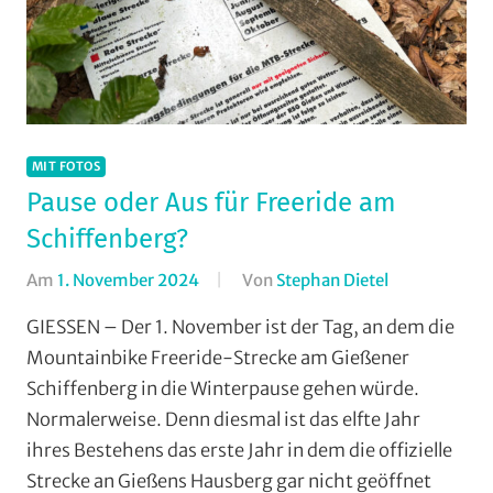
MIT FOTOS
Pause oder Aus für Freeride am
Schiffenberg?
Am
1. November 2024
Von
Stephan Dietel
In
Downhill
,
GIESSEN – Der 1. November ist der Tag, an dem die
Enduro
,
Mountainbike Freeride-Strecke am Gießener
Mit
Schiffenberg in die Winterpause gehen würde.
Fotos
,
Normalerweise. Denn diesmal ist das elfte Jahr
Mountainbik
ihres Bestehens das erste Jahr in dem die offizielle
Multimedia
,
Strecke an Gießens Hausberg gar nicht geöffnet
RSG