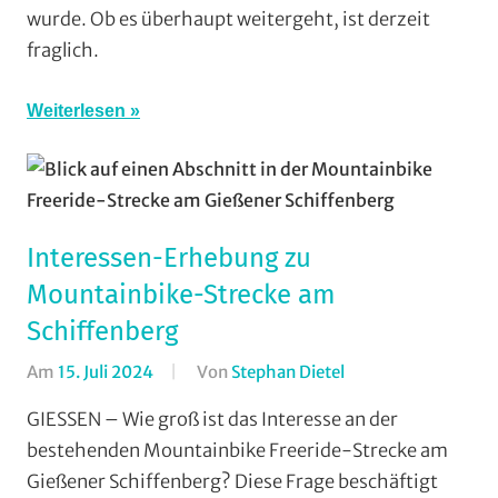
Gießen
wurde. Ob es überhaupt weitergeht, ist derzeit
und
fraglich.
Wieseck
,
Vereine
Weiterlesen
Interessen-Erhebung zu
Mountainbike-Strecke am
Schiffenberg
Am
15. Juli 2024
Von
Stephan Dietel
In
Cross
GIESSEN – Wie groß ist das Interesse an der
Country
,
bestehenden Mountainbike Freeride-Strecke am
Downhill
,
Gießener Schiffenberg? Diese Frage beschäftigt
Enduro
,