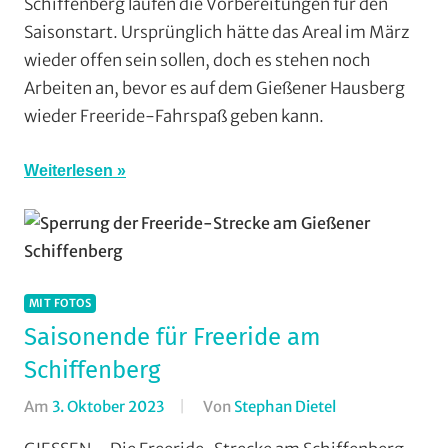
Schiffenberg laufen die Vorbereitungen für den
RSG
Saisonstart. Ursprünglich hätte das Areal im März
Gießen
wieder offen sein sollen, doch es stehen noch
und
Arbeiten an, bevor es auf dem Gießener Hausberg
Wieseck
,
Vereine
wieder Freeride-Fahrspaß geben kann.
Weiterlesen
MIT FOTOS
Saisonende für Freeride am
Schiffenberg
Am
3. Oktober 2023
Von
Stephan Dietel
In
Dirt/BMX
,