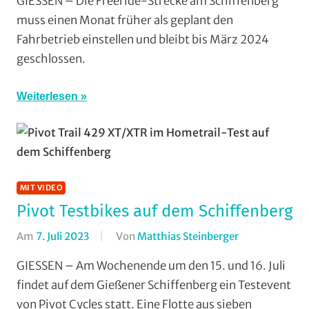
GIESSEN – Die Freeride-Strecke am Schiffenberg
Downhill
,
muss einen Monat früher als geplant den
Enduro
,
Fahrbetrieb einstellen und bleibt bis März 2024
Mit
geschlossen.
Fotos
,
Mountainbike
,
Weiterlesen
Multimedia
,
RSG
Gießen
und
Wieseck
,
Vereine
MIT VIDEO
Pivot Testbikes auf dem Schiffenberg
Am
7. Juli 2023
Von
Matthias Steinberger
In
Cross
GIESSEN – Am Wochenende um den 15. und 16. Juli
Country
,
findet auf dem Gießener Schiffenberg ein Testevent
Enduro
,
von Pivot Cycles statt. Eine Flotte aus sieben
Formate
,