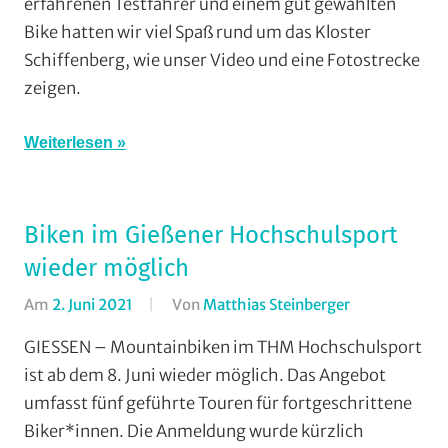
erfahrenen Testfahrer und einem gut gewählten
Video
,
Bike hatten wir viel Spaß rund um das Kloster
Mountainbike
,
Schiffenberg, wie unser Video und eine Fotostrecke
Multimedia
,
Ratgeber
,
zeigen.
Testberichte
Weiterlesen
Biken im Gießener Hochschulsport
wieder möglich
Am
2. Juni 2021
Von
Matthias Steinberger
In
Cross
GIESSEN – Mountainbiken im THM Hochschulsport
Country
,
ist ab dem 8. Juni wieder möglich. Das Angebot
Enduro
,
umfasst fünf geführte Touren für fortgeschrittene
Marathon
,
Biker*innen. Die Anmeldung wurde kürzlich
Mountainbike