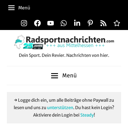
Zum
Menü
Inhalt
springen
Instagram
Facebook
YouTube
WhatsApp
LinkedIn
Pinterest
RSS-
Alle
Feed
Aussp
Dein Sport. Dein Revier. Nachrichten von hier.
Radsportnachrichten.c
aus
Menü
Mittelhessen
→ Logge dich ein, um alle Beiträge ohne Paywall zu
lesen und uns zu
unterstützen
. Du hast kein Login?
Aktiviere dein Login bei
Steady
!