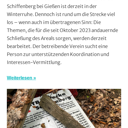
Enduro
,
Schiffenberg bei Gießen ist derzeit in der
Gießen
,
Winterruhe. Dennoch ist rund um die Strecke viel
Mountainbike
,
los – wenn auch im übertragenen Sinn: Die
RSG
Themen, die für die seit Oktober 2023 andauernde
Gießen
Schließung des Areals sorgen, werden derzeit
und
Wieseck
,
bearbeitet. Der betreibende Verein sucht eine
Vereine
Person zur unterstützenden Koordination und
Interessen-Vermittlung.
Weiterlesen