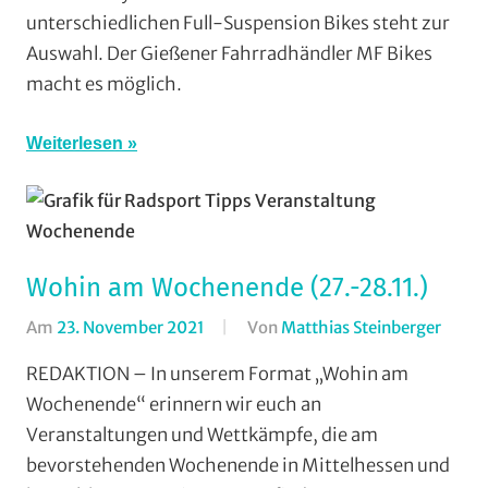
unterschiedlichen Full-Suspension Bikes steht zur
Mit
Auswahl. Der Gießener Fahrradhändler MF Bikes
Video
,
macht es möglich.
Mountainbike
Multimedia
,
Wohin
Weiterlesen
am
Wochenende
(WaW)
/
Veranstaltung
Wohin am Wochenende (27.-28.11.)
Am
23. November 2021
Von
Matthias Steinberger
In
Forma
REDAKTION – In unserem Format „Wohin am
Wohi
Wochenende“ erinnern wir euch an
am
Veranstaltungen und Wettkämpfe, die am
Woch
bevorstehenden Wochenende in Mittelhessen und
(WaW