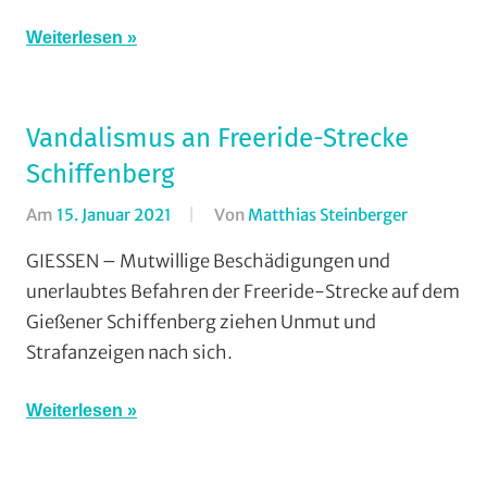
Mountainbike
,
Weiterlesen
Multimedia
,
RSG
Gießen
und
Vandalismus an Freeride-Strecke
Wieseck
,
Schiffenberg
Vereine
Am
15. Januar 2021
Von
Matthias Steinberger
In
Downhill
,
GIESSEN – Mutwillige Beschädigungen und
Enduro
,
unerlaubtes Befahren der Freeride-Strecke auf dem
Mountain
Gießener Schiffenberg ziehen Unmut und
RSG
Strafanzeigen nach sich.
Gießen
und
Weiterlesen
Wieseck
,
Vereine