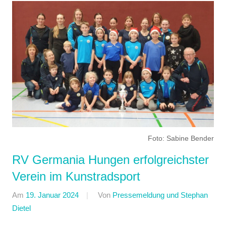
Foto: Sabine Bender
RV Germania Hungen erfolgreichster
Verein im Kunstradsport
Am
19. Januar 2024
Von
Pressemeldung und Stephan
Dietel
In
Einradfahren
,