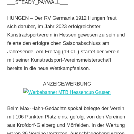
___STEADY_PAYWALL___
Halle
,
Kunstradsport
,
HUNGEN – Der RV Germania 1912 Hungen freut
RVG
sich darüber, im Jahr 2023 erfolgreichster
Hungen
,
Kunstradsportverein in Hessen gewesen zu sein und
Vereine
feierte den erfolgreichen Saisonabschluss am
Jahresende. Am Freitag (19.01.) startet der Verein
mit seiner Kunstradsport-Vereinsmeisterschaft
bereits in die neue Wettkampfsaison.
ANZEIGE/WERBUNG
Beim Max-Hahn-Gedächtnispokal belegte der Verein
mit 106 Punkten Platz eins, gefolgt von den Vereinen
aus Krofdorf-Gleiberg und Mörfelden. In der Wertung
waren 36 Vereine vertreten. Ausschlaggebend waren