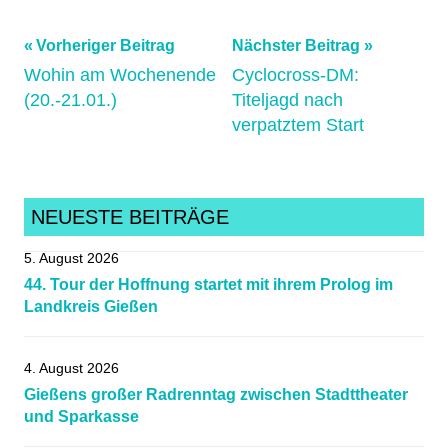
Beitragsnavigation
Schlagwörter:
Vorheriger Beitrag
Nächster Beitrag
Wohin am Wochenende
Cyclocross-DM:
HerbertBender
,
(20.-21.01.)
Titeljagd nach
hessen
,
verpatztem Start
Kunstradsport
,
Max-
Hahn-
Gedächtnispokal
,
NEUESTE BEITRÄGE
Mittelhessen
,
5. August 2026
Radsportnachrichten
,
44. Tour der Hoffnung startet mit ihrem Prolog im
rvghungen
Landkreis Gießen
4. August 2026
Gießens großer Radrenntag zwischen Stadttheater
und Sparkasse