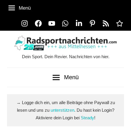
Zum
Menü
Inhalt
springen
Instagram
Facebook
YouTube
WhatsApp
LinkedIn
Pinterest
RSS-
Alle
Feed
Ausspi
Dein Sport. Dein Revier. Nachrichten von hier.
Radsportnachrichten.co
aus
Menü
Mittelhessen
→ Logge dich ein, um alle Beiträge ohne Paywall zu
lesen und uns zu
unterstützen
. Du hast kein Login?
Aktiviere dein Login bei
Steady
!