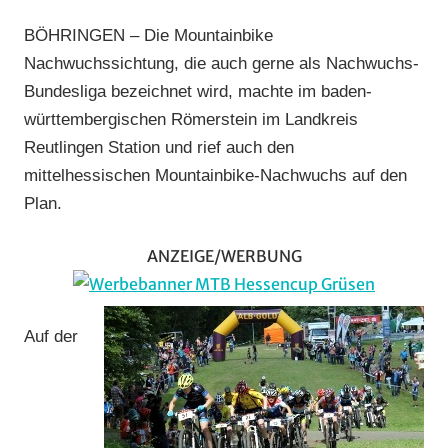
Mountainbike
,
BÖHRINGEN – Die Mountainbike
RSG
Nachwuchssichtung, die auch gerne als Nachwuchs-
Gießen
Bundesliga bezeichnet wird, machte im baden-
und
württembergischen Römerstein im Landkreis
Wieseck
,
Trial/BMX
,
Reutlingen Station und rief auch den
Vereine
mittelhessischen Mountainbike-Nachwuchs auf den
Plan.
ANZEIGE/WERBUNG
Auf der