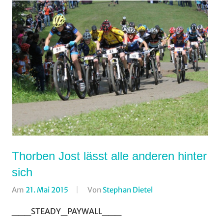
Thorben Jost lässt alle anderen hinter
sich
Am
21. Mai 2015
Von
Stephan Dietel
In
Cross
___STEADY_PAYWALL___
Country
,