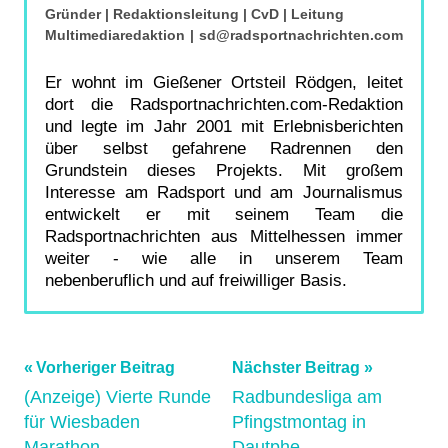
Gründer | Redaktionsleitung | CvD | Leitung
Multimediaredaktion
|
sd@radsportnachrichten.com
Er wohnt im Gießener Ortsteil Rödgen, leitet
dort die Radsportnachrichten.com-Redaktion
und legte im Jahr 2001 mit Erlebnisberichten
über selbst gefahrene Radrennen den
Grundstein dieses Projekts. Mit großem
Interesse am Radsport und am Journalismus
entwickelt er mit seinem Team die
Radsportnachrichten aus Mittelhessen immer
weiter - wie alle in unserem Team
nebenberuflich und auf freiwilliger Basis.
Beitragsnavigation
Schlagwörter:
Vorheriger Beitrag
Nächster Beitrag
Bundesliga
,
(Anzeige) Vierte Runde
Radbundesliga am
für Wiesbaden
Pfingstmontag in
Mountainbike
,
Marathon
Dautphe