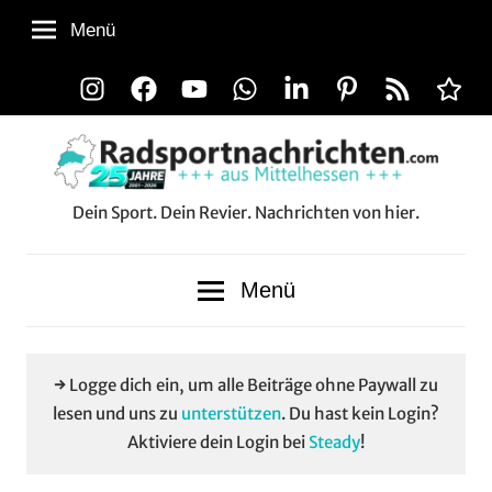
Zum
Menü
Inhalt
springen
Instagram
Facebook
YouTube
WhatsApp
LinkedIn
Pinterest
RSS-
Alle
Feed
Aussp
Dein Sport. Dein Revier. Nachrichten von hier.
Radsportnachrichten.co
aus
Menü
Mittelhessen
→ Logge dich ein, um alle Beiträge ohne Paywall zu
lesen und uns zu
unterstützen
. Du hast kein Login?
Aktiviere dein Login bei
Steady
!