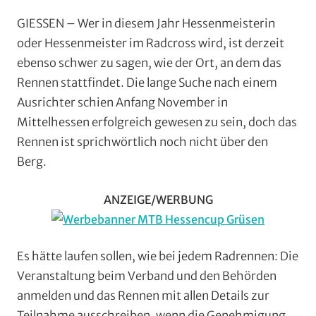
RSG
GIESSEN – Wer in diesem Jahr Hessenmeisterin
Gießen
oder Hessenmeister im Radcross wird, ist derzeit
und
ebenso schwer zu sagen, wie der Ort, an dem das
Wieseck
,
Rennen stattfindet. Die lange Suche nach einem
Vereine
Ausrichter schien Anfang November in
Mittelhessen erfolgreich gewesen zu sein, doch das
Rennen ist sprichwörtlich noch nicht über den
Berg.
ANZEIGE/WERBUNG
Es hätte laufen sollen, wie bei jedem Radrennen: Die
Veranstaltung beim Verband und den Behörden
anmelden und das Rennen mit allen Details zur
Teilnahme ausschreiben, wenn die Genehmigung