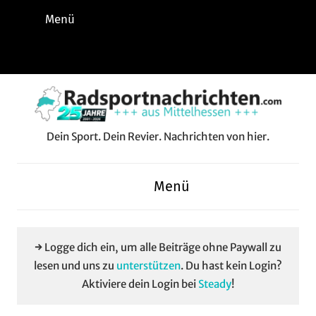
Zum
Menü
Inhalt
springen
Instagram
Facebook
YouTube
WhatsApp
LinkedIn
Pinterest
RSS-
Alle
Feed
Aussp
Dein Sport. Dein Revier. Nachrichten von hier.
Radsportnachrichten.c
aus
Menü
Mittelhessen
→ Logge dich ein, um alle Beiträge ohne Paywall zu
lesen und uns zu
unterstützen
. Du hast kein Login?
Aktiviere dein Login bei
Steady
!