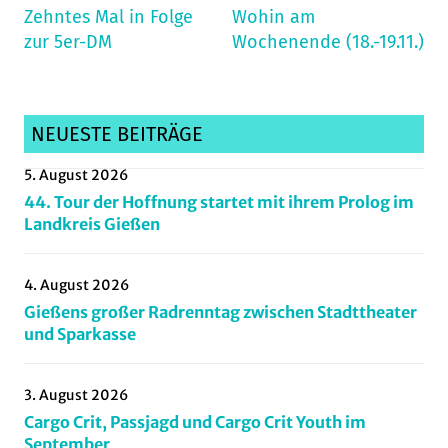
Zehntes Mal in Folge
Wohin am
archiv_141123
,
zur 5er-DM
Wochenende (18.-19.11.)
Burkhardsfelden
,
Gießen
,
Hessenmeisterschaft
,
Mittelhessen
,
NEUESTE BEITRÄGE
Radcross
,
5. August 2026
Radsportnachrichten
44. Tour der Hoffnung startet mit ihrem Prolog im
Landkreis Gießen
4. August 2026
Gießens großer Radrenntag zwischen Stadttheater
und Sparkasse
3. August 2026
Cargo Crit, Passjagd und Cargo Crit Youth im
September