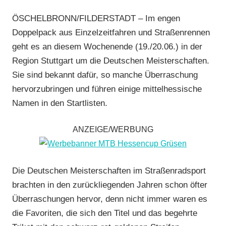
Gießen
ÖSCHELBRONN/FILDERSTADT – Im engen
und
Doppelpack aus Einzelzeitfahren und Straßenrennen
Wieseck
,
geht es an diesem Wochenende (19./20.06.) in der
RSV
Region Stuttgart um die Deutschen Meisterschaften.
Limburg
,
Sie sind bekannt dafür, so manche Überraschung
Rundstrecke
,
Strasse
,
hervorzubringen und führen einige mittelhessische
TGV
Namen in den Startlisten.
Schotten
,
Vereine
ANZEIGE/WERBUNG
Die Deutschen Meisterschaften im Straßenradsport
brachten in den zurückliegenden Jahren schon öfter
Überraschungen hervor, denn nicht immer waren es
die Favoriten, die sich den Titel und das begehrte