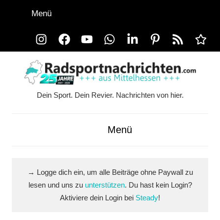
Zum
Menü
Inhalt
springen
Instagram
Facebook
YouTube
WhatsApp
LinkedIn
Pinterest
RSS-
Alle
Feed
Ausspi
Dein Sport. Dein Revier. Nachrichten von hier.
Radsportnachrichten.co
aus
Menü
Mittelhessen
→ Logge dich ein, um alle Beiträge ohne Paywall zu
lesen und uns zu
unterstützen
. Du hast kein Login?
Aktiviere dein Login bei
Steady
!