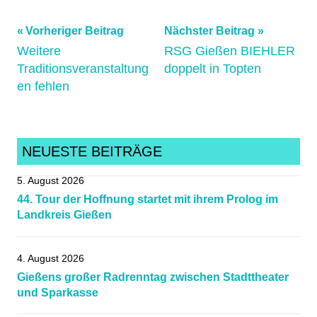
Beitragsnavigation
Schlagwörter:
Vorheriger Beitrag
Nächster Beitrag
Weitere
RSG Gießen BIEHLER
deutschemeisterschaft
,
Traditionsveranstaltung
doppelt in Topten
dmstrasse
,
en fehlen
raddm
,
RSGGiessenBiehler
,
stuttgart
NEUESTE BEITRÄGE
5. August 2026
44. Tour der Hoffnung startet mit ihrem Prolog im
Landkreis Gießen
4. August 2026
Gießens großer Radrenntag zwischen Stadttheater
und Sparkasse