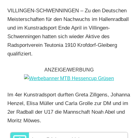
Radball
,
VILLINGEN-SCHWENNINGEN – Zu den Deutschen
RSV
Meisterschaften für den Nachwuchs im Hallenradball
Krofdorf-
und im Kunstradsport Ende April in Villingen-
Gleiberg
,
Schwenningen hatten sich wieder Aktive des
Vereine
Radsportverein Teutonia 1910 Krofdorf-Gleiberg
qualifiziert.
ANZEIGE/WERBUNG
Im 4er Kunstradsport durften Greta Zillgens, Johanna
Henzel, Elisa Müller und Carla Grolle zur DM und im
2er Radball der U17 die Mannschaft Noah Abel und
Moritz Möwes.