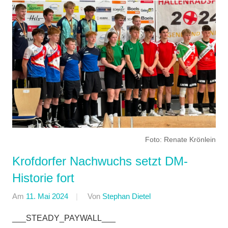
Foto: Renate Krönlein
Krofdorfer Nachwuchs setzt DM-
Historie fort
Am
11. Mai 2024
Von
Stephan Dietel
In
Halle
,
___STEADY_PAYWALL___
Kunstradsport
,