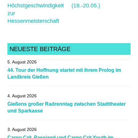
Höchstgeschwindigkeit
(18.-20.05.)
Mittelhessen
,
zur
nachwuchs
,
Hessenmeisterschaft
Radball
,
Radsportnachrichten
,
runrsv
NEUESTE BEITRÄGE
5. August 2026
44. Tour der Hoffnung startet mit ihrem Prolog im
Landkreis Gießen
4. August 2026
Gießens großer Radrenntag zwischen Stadttheater
und Sparkasse
3. August 2026
Cargo Crit, Passjagd und Cargo Crit Youth im