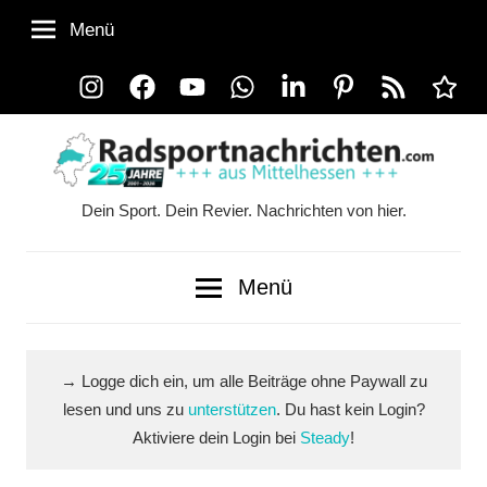
Zum
Menü
Inhalt
springen
Instagram
Facebook
YouTube
WhatsApp
LinkedIn
Pinterest
RSS-
Alle
Feed
Ausspi
Dein Sport. Dein Revier. Nachrichten von hier.
Radsportnachrichten.co
aus
Menü
Mittelhessen
→ Logge dich ein, um alle Beiträge ohne Paywall zu
lesen und uns zu
unterstützen
. Du hast kein Login?
Aktiviere dein Login bei
Steady
!