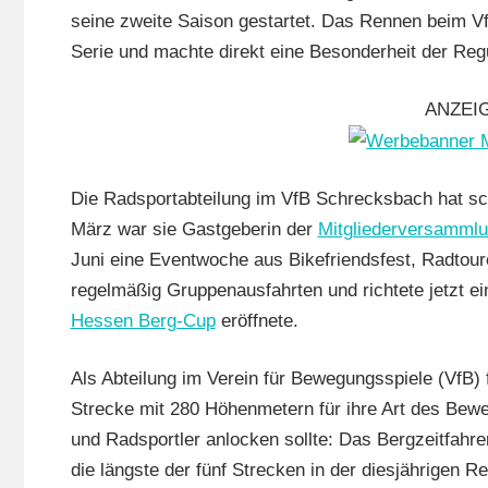
Mit
seine zweite Saison gestartet. Das Rennen beim Vf
Video
,
Serie und machte direkt eine Besonderheit der Regu
Multimedia
,
Radsportbez
ANZEI
Lahn
,
RSG
Gießen
Die Radsportabteilung im VfB Schrecksbach hat sch
und
März war sie Gastgeberin der
Mitgliederversamml
Wieseck
,
Juni eine Eventwoche aus Bikefriendsfest, Radtou
RSV
regelmäßig Gruppenausfahrten und richtete jetzt ei
Marburg
,
Hessen Berg-Cup
eröffnete.
Strasse
,
Vereine
Als Abteilung im Verein für Bewegungsspiele (VfB)
Strecke mit 280 Höhenmetern für ihre Art des Bewe
und Radsportler anlocken sollte: Das Bergzeitfah
die längste der fünf Strecken in der diesjährigen R