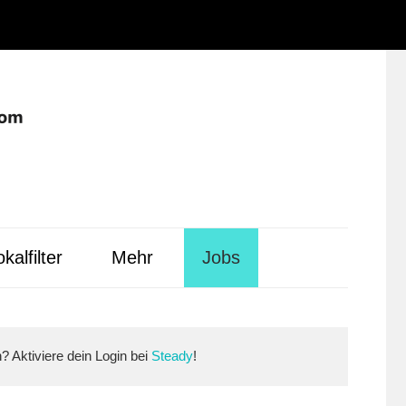
Instagram
Facebook
YouTube
WhatsApp
LinkedIn
Pinterest
RSS-
Alle
Feed
Ausspielwe
kalfilter
Mehr
Jobs
n? Aktiviere dein Login bei
Steady
!