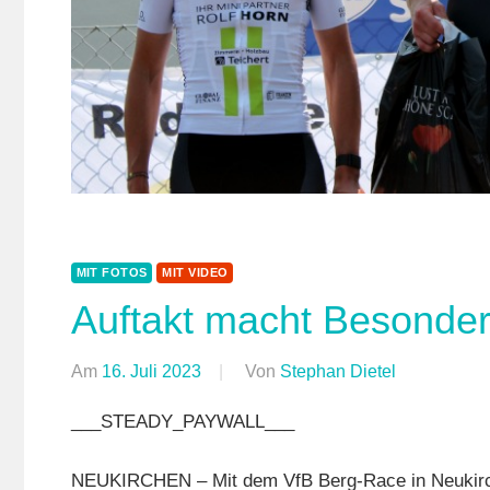
MIT FOTOS
MIT VIDEO
Auftakt macht Besonderh
Am
16. Juli 2023
Von
Stephan Dietel
In
Bergzeitfah
___STEADY_PAYWALL___
Mit
Fotos
,
NEUKIRCHEN – Mit dem VfB Berg-Race in Neukirch