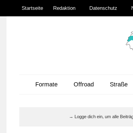
Zum
Startseite
Redaktion
Datenschutz
Inhalt
springen
Radsportnachrich
aus
Formate
Offroad
Straße
Mittelhessen
→ Logge dich ein, um alle Beitr