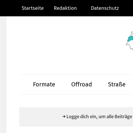
Zum
Startseite
Redaktion
Datenschutz
Inhalt
springen
Radsportnachric
aus
Formate
Offroad
Straße
Mittelhessen
→ Logge dich ein, um alle Beiträg