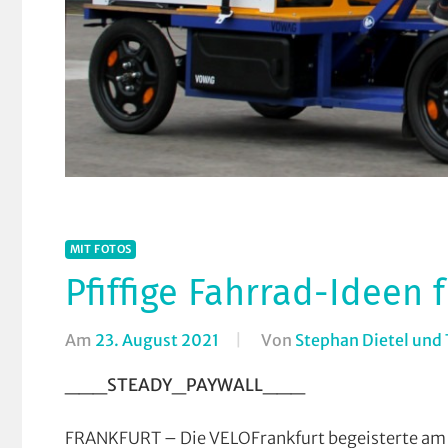
MIT FOTOS
Pfiffige Fahrrad-Ideen 
Am
23. August 2021
Von
Stephan Dietel und
___STEADY_PAYWALL___
FRANKFURT – Die VELOFrankfurt begeisterte am 