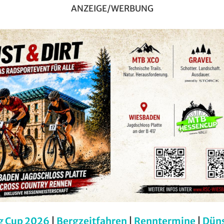
ANZEIGE/WERBUNG
g Cup 2026
|
Bergzeitfahren
|
Renntermine
|
Dün