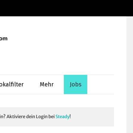
Instagram
Facebook
YouTube
WhatsApp
LinkedIn
Pinterest
RSS-
Alle
Feed
Ausspielwe
okalfilter
Mehr
Jobs
in? Aktiviere dein Login bei
Steady
!