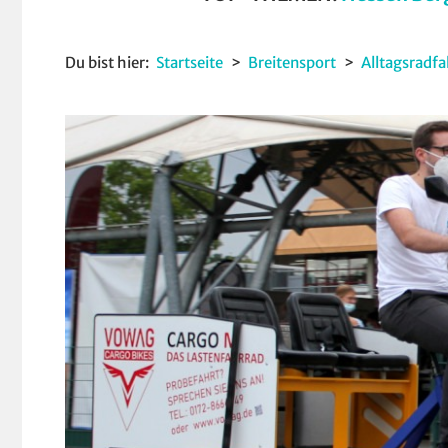
Du bist hier:
Startseite
Breitensport
Alltagsradf