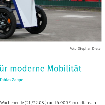
Foto: Stephan Dietel
für moderne Mobilität
 Tobias Zappe
In
Alltagsradfahren
,
Breitensport
,
Mit
Wochenende (21./22.08.) rund 6.000 Fahrradfans an