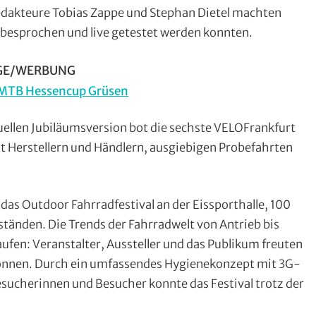
Fotos
,
Redakteure Tobias Zappe und Stephan Dietel machten
Multimedia
 besprochen und live getestet werden konnten.
GE/WERBUNG
tuellen Jubiläumsversion bot die sechste VELOFrankfurt
t Herstellern und Händlern, ausgiebigen Probefahrten
as Outdoor Fahrradfestival an der Eissporthalle, 100
tänden. Die Trends der Fahrradwelt von Antrieb bis
aufen: Veranstalter, Aussteller und das Publikum freuten
u können. Durch ein umfassendes Hygienekonzept mit 3G-
esucherinnen und Besucher konnte das Festival trotz der