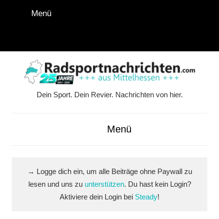
Zum
Menü
Inhalt
springen
Instagram
Facebook
YouTube
WhatsApp
LinkedIn
Pinterest
RSS-
Alle
Feed
Ausspi
Dein Sport. Dein Revier. Nachrichten von hier.
Radsportnachrichten.co
aus
Menü
Mittelhessen
→ Logge dich ein, um alle Beiträge ohne Paywall zu
lesen und uns zu
unterstützen
. Du hast kein Login?
Aktiviere dein Login bei
Steady
!