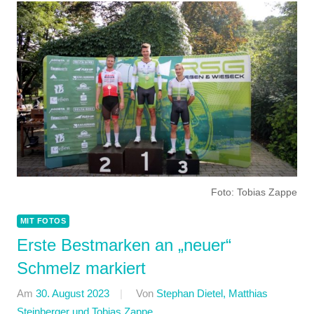
Foto: Tobias Zappe
MIT FOTOS
Erste Bestmarken an „neuer“
Schmelz markiert
Am
30. August 2023
Von
Stephan Dietel, Matthias
Steinberger und Tobias Zappe
In