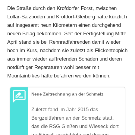
und
Die Straße durch den Krofdorfer Forst, zwischen
Wieseck
,
Lollar-Salzböden und Krofdorf-Gleiberg hatte kürzlich
RSV
auf insgesamt neun Kilometern einen durchgehend
Limburg
,
neuen Belag bekommen. Seit der Fertigstellung Mitte
RSV
April stand sie bei Rennradfahrenden damit wieder
Marburg
,
hoch im Kurs, nachdem sie zuletzt als Flickenteppich
RV
aus immer wieder auftretenden Schäden und deren
Gießen-
notdürftiger Reparaturen wohl besser mit
Kleinlinden
,
Mountainbikes hätte befahren werden können.
Strasse
,
TGV
Schotten
,
Neue Zeitrechnung an der Schmelz
Vereine
Zuletzt fand im Jahr 2015 das
Bergzeitfahren an der Schmelz statt,
das die RSG Gießen und Wieseck dort
traditionell ausrichtete und dessen