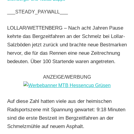
AMC
___STEADY_PAYWALL___
Rodheim-
Bieber
,
LOLLAR/WETTENBERG – Nach acht Jahren Pause
Bergzeitfahren
,
kehrte das Bergzeitfahren an der Schmelz bei Lollar-
FSC
Salzböden jetzt zurück und brachte neue Bestmarken
Bad
hervor, die für das Rennen eine neue Zeitrechnung
Endbach
,
bedeuten. Über 100 Startende waren angetreten.
Jedermann
,
Mit
Fotos
,
ANZEIGE/WERBUNG
Multimedia
,
Radsportbezirk
Lahn
,
Auf diese Zahl hatten viele aus der heimischen
RSG
Radsportszene mit Spannung gewartet: 9:18 Minuten
Buchenau
,
sind die erste Bestzeit im Bergzeitfahren an der
RSG
Schmelzmühle auf neuem Asphalt.
Gießen