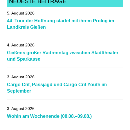
NEUESTE BEITRÄGE
drivenfemale
,
5. August 2026
Gießen
,
44. Tour der Hoffnung startet mit ihrem Prolog im
gsn353cyclingclub
,
Landkreis Gießen
HessenBergCup
,
hessenradsport
,
4. August 2026
Krofdorf
,
Gießens großer Radrenntag zwischen Stadttheater
Lollar
,
und Sparkasse
Mittelhessen
,
pzgiessenracing
,
3. August 2026
pzgirlsgang
,
Cargo Crit, Passjagd und Cargo Crit Youth im
raceday
,
September
raceequal
,
radsportbezirklahn
,
3. August 2026
Radsportnachrichten
,
Wohin am Wochenende (08.08.–09.08.)
rsgbuchenau
,
rsggiessenundwieseck
,