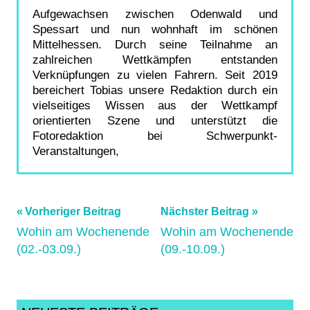
Aufgewachsen zwischen Odenwald und
Spessart und nun wohnhaft im schönen
Mittelhessen. Durch seine Teilnahme an
zahlreichen Wettkämpfen entstanden
Verknüpfungen zu vielen Fahrern. Seit 2019
bereichert Tobias unsere Redaktion durch ein
vielseitiges Wissen aus der Wettkampf
orientierten Szene und unterstützt die
Fotoredaktion bei Schwerpunkt-
Veranstaltungen,
Beitragsnavigation
Schlagwörter:
Vorheriger Beitrag
Nächster Beitrag
Wohin am Wochenende
Wohin am Wochenende
archiv_290525_3
,
(02.-03.09.)
(09.-10.09.)
bergrennen
,
Bergzeitfahren
,
Bezirksmeisterschaft
,
Cycling
,