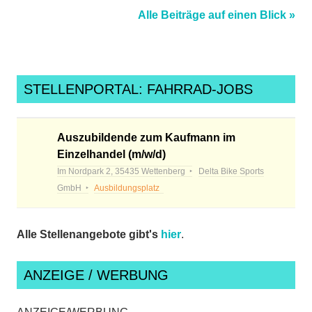
Alle Beiträge auf einen Blick »
rsvmarburg
,
Schmelz
,
schmelzrennen
,
Wettenberg
,
STELLENPORTAL: FAHRRAD-JOBS
womencycling
Auszubildende zum Kaufmann im
Einzelhandel (m/w/d)
Im Nordpark 2, 35435 Wettenberg
Delta Bike Sports
GmbH
Ausbildungsplatz
Alle Stellenangebote gibt's
hier
.
ANZEIGE / WERBUNG