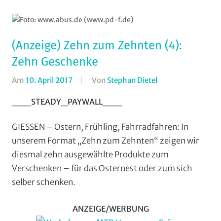
(Anzeige) Zehn zum Zehnten (4):
Zehn Geschenke
Am
10. April 2017
Von
Stephan Dietel
In
10-
___STEADY_PAYWALL___
fach/Zehn
zum
GIESSEN – Ostern, Frühling, Fahrradfahren: In
Zehnten
,
unserem Format „Zehn zum Zehnten“ zeigen wir
Alltagsradfahren
,
diesmal zehn ausgewählte Produkte zum
Breitensport
,
Verschenken – für das Osternest oder zum sich
Countrytourenfah
selber schenken.
(CTF)
,
Formate
,
Radtourenfahren
ANZEIGE/WERBUNG