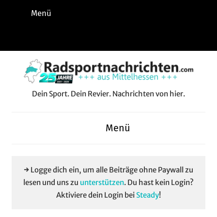
Zum
Menü
Inhalt
springen
Instagram
Facebook
YouTube
WhatsApp
LinkedIn
Pinterest
RSS-
Alle
Feed
Aussp
Dein Sport. Dein Revier. Nachrichten von hier.
Radsportnachrichten.c
aus
Menü
Mittelhessen
→ Logge dich ein, um alle Beiträge ohne Paywall zu
lesen und uns zu
unterstützen
. Du hast kein Login?
Aktiviere dein Login bei
Steady
!