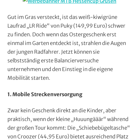
(RTF)
,
Radwandern
,
Ratgeber
,
Gut im Gras versteckt, ist das weiß-kiwigrüne
Teile
Laufrad „LR Ride“ von Puky (149,99 Euro) schwer
und
zu finden. Doch wenn das Ostergeschenk erst
Zubehör
einmal im Garten entdeckt ist, strahlen die Augen
der jungen Radfahrer. Jetzt können sie
selbstständig erste Balancierversuche
unternehmen und den Einstieg in die eigene
Mobilität starten.
1. Mobile Streckenversorgung
Zwar kein Geschenk direkt an die Kinder, aber
praktisch, wenn der kleine „Huuungääär“ während
der großen Tour kommt: Die „Schiebebügeltasche“
von Croozer (44,95 Euro) bietet ausreichend Platz