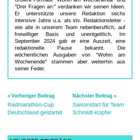
"Drei Fragen an:" verdanken wir seinen Ideen.
Er unterstützte unsere Redaktion sechs
intensive Jahre u.a. als stv. Redaktionsleiter -
wie alle in unserem Team nebenberuflich, auf
freiwilliger Basis und unentgeltlich. Im
September 2024 gab er eine Auszeit, eine
redaktionelle Pause bekannt. Die
wöchentlichen Ausgaben von "Wohin am
Wochenende" stammen aber weiterhin aus
seiner Feder.
Beitragsnavigation
Schlagwörter:
Vorheriger Beitrag
Nächster Beitrag
Amöneburg
,
Radmarathon-Cup
Saisonstart für Team
Deutschland gestartet
Schmidt-Kopfer
Amöneburg13Hundert
,
archiv_280125_1
,
Bergfahren
,
Bergzeitfahren
,