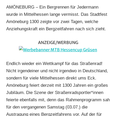
Buchenau
,
AMÖNEBURG – Ein Bergrennen für Jedermann
RSG
wurde in Mittelhessen lange vermisst. Das Stadtfest
Gießen
Amöneburg 1300 zeigte vor zwei Tagen, welche
und
Anziehungskraft ein Bergzeitfahren nach sich zieht.
Wieseck
,
RSV
ANZEIGE/WERBUNG
Marburg
,
RV
Gießen-
Kleinlinden
,
Endlich wieder ein Wettkampf für das Straßenrad!
Strasse
,
Nicht irgendeiner und nicht irgendwo in Deutschland,
Vereine
sondern für viele Mittelhessen direkt ums Eck.
Amöneburg feiert derzeit mit 1300 Jahren ein großes
Jubiläum. Die Szene der Straßenradsportler*innen
feierte ebenfalls mit, denn das Rahmenprogramm sah
für den vergangenen Samstag (03.07.) die
Austragung eines Bergzeitfahrens vor. Auf der für