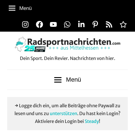
Zum
Menü
Inhalt
springen
Instagram
Facebook
YouTube
WhatsApp
LinkedIn
Pinterest
RSS-
Alle
Feed
Aussp
Dein Sport. Dein Revier. Nachrichten von hier.
Radsportnachrichten.co
aus
Menü
Mittelhessen
→ Logge dich ein, um alle Beiträge ohne Paywall zu
lesen und uns zu
unterstützen
. Du hast kein Login?
Aktiviere dein Login bei
Steady
!