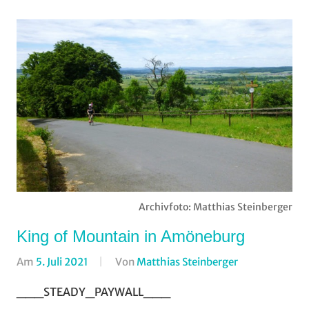
Archivfoto: Matthias Steinberger
King of Mountain in Amöneburg
Am
5. Juli 2021
Von
Matthias Steinberger
In
Bergzeitfahre
___STEADY_PAYWALL___
RSG