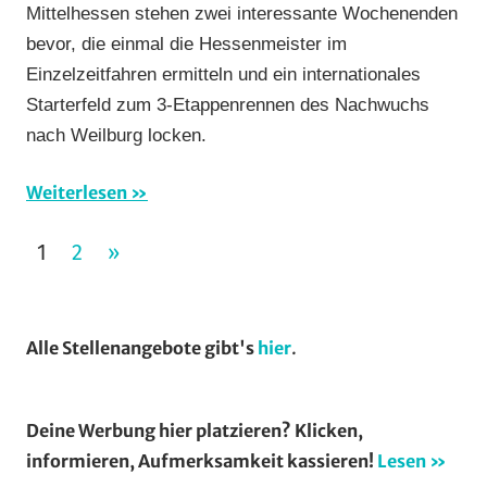
Mittelhessen stehen zwei interessante Wochenenden
RSG
bevor, die einmal die Hessenmeister im
Gießen
Einzelzeitfahren ermitteln und ein internationales
und
Starterfeld zum 3-Etappenrennen des Nachwuchs
Wieseck
,
Rundfahrten
,
nach Weilburg locken.
Rundstrecke
,
RV
Weiterlesen
Gießen-
Seitennummerierung
Kleinlinden
,
NÄCHSTE
1
2
»
Strasse
,
der
BEITRÄGE
Vereine
Beiträge
Alle Stellenangebote gibt's
hier
.
Deine Werbung hier platzieren? Klicken,
informieren, Aufmerksamkeit kassieren!
Lesen »