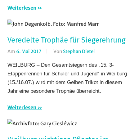
Weiterlesen
Veredelte Trophäe für Siegerehrung
Am
6. Mai 2017
Von
Stephan Dietel
In
Bergzeitfahren
,
WEILBURG – Den Gesamtsiegern des „15. 3-
Rundfahrten
,
Etappenrennen für Schüler und Jugend“ in Weilburg
Rundstrecke
,
(15./16.07.) wird mit dem Gelben Trikot in diesem
Strasse
Jahr eine besondere Trophäe überreicht.
Weiterlesen