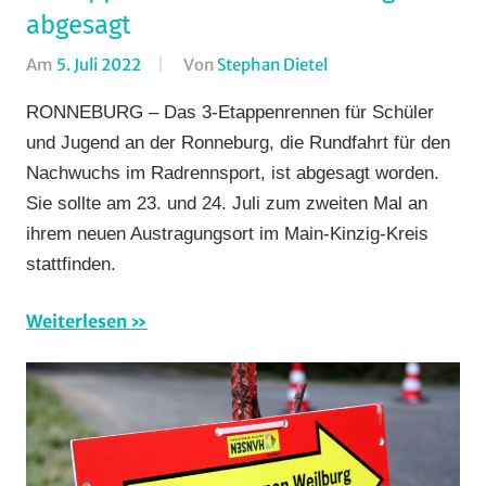
abgesagt
Am
5. Juli 2022
Von
Stephan Dietel
In
Bergzeitfahren
,
RONNEBURG – Das 3-Etappenrennen für Schüler
Rundfahrten
,
und Jugend an der Ronneburg, die Rundfahrt für den
Rundstrecke
,
Nachwuchs im Radrennsport, ist abgesagt worden.
Strasse
,
Sie sollte am 23. und 24. Juli zum zweiten Mal an
Vereine
ihrem neuen Austragungsort im Main-Kinzig-Kreis
stattfinden.
Weiterlesen