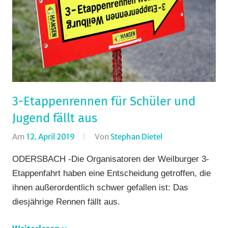
3-Etappenrennen für Schüler und
Jugend fällt aus
Am
12. April 2019
Von
Stephan Dietel
In
Bergzeitfahren
,
ODERSBACH -Die Organisatoren der Weilburger 3-
Rundstrecke
,
Etappenfahrt haben eine Entscheidung getroffen, die
Strasse
ihnen außerordentlich schwer gefallen ist: Das
diesjährige Rennen fällt aus.