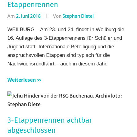
Etappenrennen
Am
2. Juni 2018
Von
Stephan Dietel
In
Bergzeitfahren
,
WEILBURG – Am 23. und 24. findet in Weilburg die
Rundfahrten
,
16. Auflage des 3-Etappenrennens für Schüler und
Rundstrecke
,
Jugend statt. Internationale Beteiligung und die
Strasse
,
anspruchsvollen Etappen sind typisch für die
Vereine
Nachwuchsrundfahrt – auch in diesem Jahr.
Weiterlesen
3-Etappenrennen achtbar
abgeschlossen