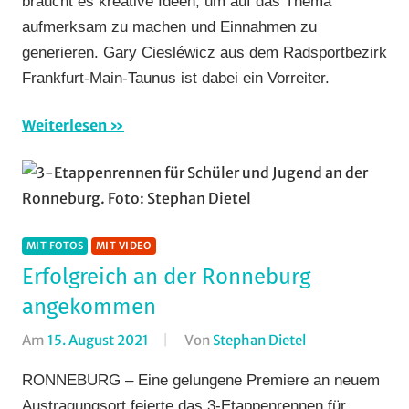
braucht es kreative Ideen, um auf das Thema
aufmerksam zu machen und Einnahmen zu
generieren. Gary Ciesléwicz aus dem Radsportbezirk
Frankfurt-Main-Taunus ist dabei ein Vorreiter.
Weiterlesen
MIT FOTOS
MIT VIDEO
Erfolgreich an der Ronneburg
angekommen
Am
15. August 2021
Von
Stephan Dietel
In
Bergzeitfahren
,
RONNEBURG – Eine gelungene Premiere an neuem
Mit
Austragungsort feierte das 3-Etappenrennen für