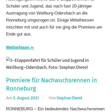
Fotos
,
Schüler und Jugend, das nach fast 20-jähriger
Mit
Austragung von Weilburg-Odersbach an die
Video
,
Ronneburg umgezogen ist. Einige Mittelhessen
Multimedia
,
RSG
mischten mit und auch für sie ging die Premiere am
Buchenau
,
Ende gut aus.
RSG
Gießen
Weiterlesen
und
Wieseck
,
Rundfahrten
,
Rundstrecke
,
RV
Premiere für Nachwuchsrennen in
Gießen-
Ronneburg
Kleinlinden
,
Am
5. August 2021
Von
Stephan Dietel
In
Strasse
,
Bergzeitfahren
,
TGV
RONNEBURG – Ein bedeutendes Nachwuchsrennen
RSG
Schotten
,