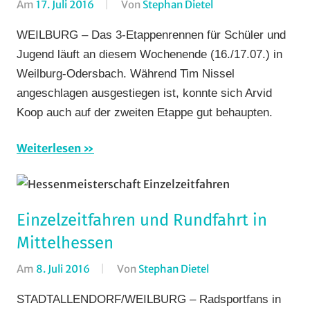
Am
17. Juli 2016
Von
Stephan Dietel
In
Rundstrecke
,
WEILBURG – Das 3-Etappenrennen für Schüler und
RV
Jugend läuft an diesem Wochenende (16./17.07.) in
Gießen-
Weilburg-Odersbach. Während Tim Nissel
Kleinlinden
,
angeschlagen ausgestiegen ist, konnte sich Arvid
Strasse
,
Koop auch auf der zweiten Etappe gut behaupten.
Vereine
Weiterlesen
Einzelzeitfahren und Rundfahrt in
Mittelhessen
Am
8. Juli 2016
Von
Stephan Dietel
In
Bergzeitfahren
,
STADTALLENDORF/WEILBURG – Radsportfans in
Einzelzeitfahren
,