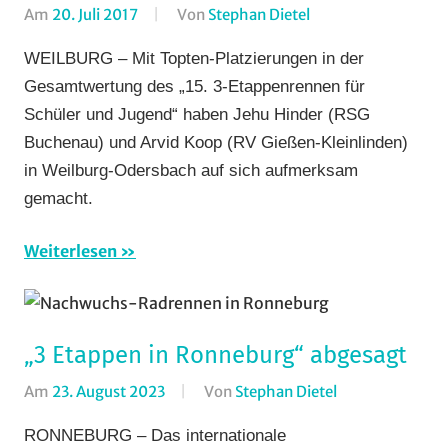
Am
20. Juli 2017
Von
Stephan Dietel
In
Bergzeitfahren
,
WEILBURG – Mit Topten-Platzierungen in der
RSG
Gesamtwertung des „15. 3-Etappenrennen für
Buchenau
,
Schüler und Jugend“ haben Jehu Hinder (RSG
Rundfahrten
,
Buchenau) und Arvid Koop (RV Gießen-Kleinlinden)
Rundstrecke
,
in Weilburg-Odersbach auf sich aufmerksam
RV
Gießen-
gemacht.
Kleinlinden
,
Strasse
,
Weiterlesen
Vereine
„3 Etappen in Ronneburg“ abgesagt
Am
23. August 2023
Von
Stephan Dietel
In
Rundfahrten
,
RONNEBURG – Das internationale
Strasse
,