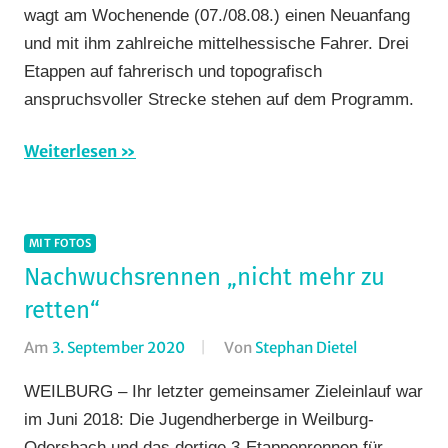
wagt am Wochenende (07./08.08.) einen Neuanfang
Buchenau
,
Vereine
und mit ihm zahlreiche mittelhessische Fahrer. Drei
Rundstrecke
,
Etappen auf fahrerisch und topografisch
RV
anspruchsvoller Strecke stehen auf dem Programm.
Gießen-
Kleinlinden
,
Weiterlesen
Strasse
,
TGV
Schotten
,
Vereine
MIT FOTOS
Nachwuchsrennen „nicht mehr zu
retten“
Am
3. September 2020
Von
Stephan Dietel
In
Bergzeitfahr
WEILBURG – Ihr letzter gemeinsamer Zieleinlauf war
Einzelzeitfa
im Juni 2018: Die Jugendherberge in Weilburg-
Mit
Odersbach und das dortige 3-Etappenrennen für