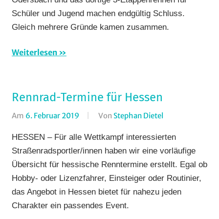
Fotos
,
Schüler und Jugend machen endgültig Schluss.
Multimedia
,
Gleich mehrere Gründe kamen zusammen.
Rundfahrten
Rundstrecke
Weiterlesen
Strasse
Rennrad-Termine für Hessen
Am
6. Februar 2019
Von
Stephan Dietel
In
Bergzeitfahren
,
HESSEN – Für alle Wettkampf interessierten
Breitensport
,
Straßenradsportler/innen haben wir eine vorläufige
Einzelzeitfahre
Übersicht für hessische Renntermine erstellt. Egal ob
Jedermann
,
Hobby- oder Lizenzfahrer, Einsteiger oder Routinier,
Radtourenfahre
das Angebot in Hessen bietet für nahezu jeden
(RTF)
,
Rundstrecke
,
Charakter ein passendes Event.
Strasse