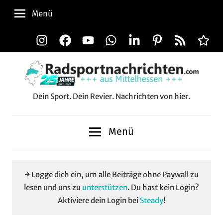
Zum
Menü
Inhalt
springen
Instagram
Facebook
YouTube
WhatsApp
LinkedIn
Pinterest
RSS-
Alle
Feed
Aussp
Dein Sport. Dein Revier. Nachrichten von hier.
Radsportnachrichten.c
aus
Menü
Mittelhessen
→ Logge dich ein, um alle Beiträge ohne Paywall zu
lesen und uns zu
unterstützen
. Du hast kein Login?
Aktiviere dein Login bei
Steady
!