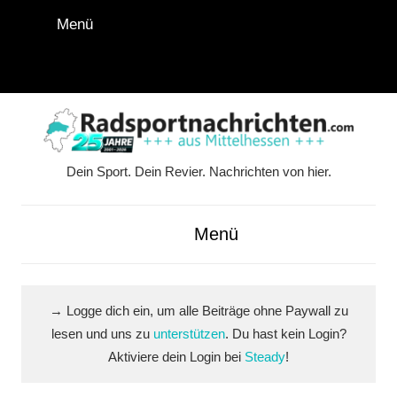
Zum
Menü
Inhalt
springen
Instagram
Facebook
YouTube
WhatsApp
LinkedIn
Pinterest
RSS-
Alle
Feed
Ausspi
Dein Sport. Dein Revier. Nachrichten von hier.
Radsportnachrichten.co
aus
Menü
Mittelhessen
→ Logge dich ein, um alle Beiträge ohne Paywall zu
lesen und uns zu
unterstützen
. Du hast kein Login?
Aktiviere dein Login bei
Steady
!