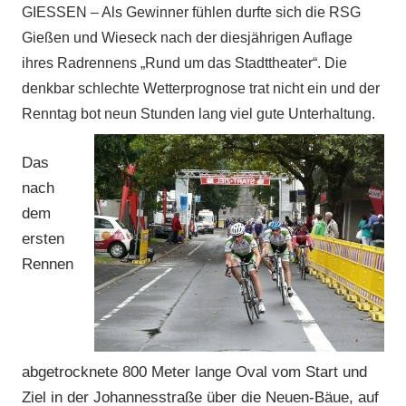
GIESSEN – Als Gewinner fühlen durfte sich die RSG
Bieber
,
Gießen und Wieseck nach der diesjährigen Auflage
RSC
ihres Radrennens „Rund um das Stadttheater“. Die
Grünberg
,
denkbar schlechte Wetterprognose trat nicht ein und der
RSG
Gießen
Renntag bot neun Stunden lang viel gute Unterhaltung.
und
Wieseck
,
Das
Rundstrecke
,
nach
RV
dem
Gießen-
ersten
Kleinlinden
,
Rennen
Strasse
,
Vereine
abgetrocknete 800 Meter lange Oval vom Start und
Ziel in der Johannesstraße über die Neuen-Bäue, auf